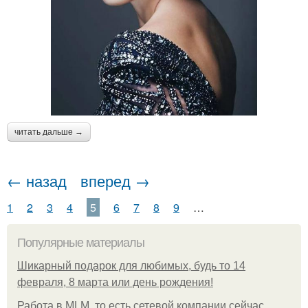
читать дальше →
← назад
вперед →
1
2
3
4
5
6
7
8
9
…
Популярные материалы
Шикарный подарок для любимых, будь то 14
февраля, 8 марта или день рождения!
Работа в MLM, то есть сетевой компании сейчас