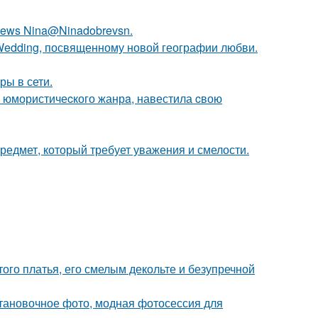
ews Nina@Ninadobrevsn.
 Wedding, посвященному новой географии любви.
ры в сети.
а юмористичеcкого жанрa, навестила cвою
предмет, который требует уважения и смелости.
ого платья, его смелым декольте и безупречной
тановочное фото, модная фотосессия для