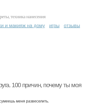
реты, техника нанесения
ки и макияж на дому
игры
отзывы
уга. 100 причин, почему ты моя
 сумеешь меня развеселить.