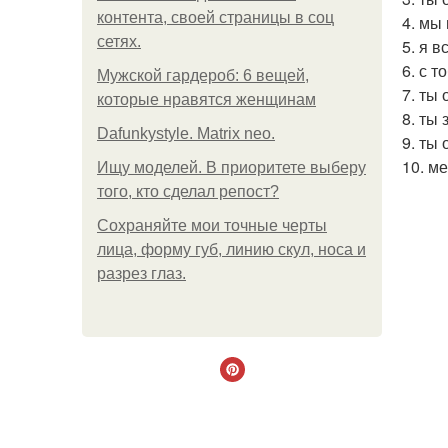
контента, своей страницы в соц
4. мы
сетях.
5. я 
6. с 
Мужской гардероб: 6 вещей,
7. ты
которые нравятся женщинам
8. ты
Dafunkystyle. Matrix neo.
9. ты
10. м
Ищу моделей. В приоритете выберу
того, кто сделал репост?
Сохраняйте мои точные черты
лица, форму губ, линию скул, носа и
разрез глаз.