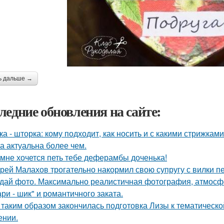
ь дальше →
ледние обновления на сайте:
ка - шторка: кому подходит, как носить и с какими стрижками
а актуальна более чем.
 мне хочется петь тебе деферамбы доченька!
рей Малахов трогательно накормил свою супругу с вилки п
дай фото. Максимально реалистичная фотография, атмосфе
ри - шик" и романтичного заката.
 таким образом закончилась подготовка Лизы к тематическо
ении.