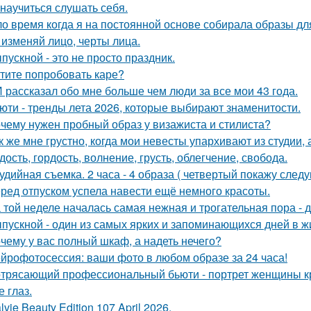
 научиться слушать себя.
о время когда я на постоянной основе собирала образы для
 изменяй лицо, черты лица.
пускной - это не просто праздник.
тите попробовать каре?
 рассказал обо мне больше чем люди за все мои 43 года.
юти - тренды лета 2026, которые выбирают знаменитости.
чему нужен пробный образ у визажиста и стилиста?
к же мне грустно, когда мои невесты упархивают из студии, 
дость, гордость, волнение, грусть, облегчение, свобода.
удийная съемка. 2 часа - 4 образа ( четвертый покажу след
ред отпуском успела навести ещё немного красоты.
 той неделе началась самая нежная и трогательная пора - 
пускной - один из самых ярких и запоминающихся дней в ж
чему у вас полный шкаф, а надеть нечего?
йрофотосессия: ваши фото в любом образе за 24 часа!
трясающий профессиональный бьюти - портрет женщины кр
 глаз.
lvie Beauty Edition 107 April 2026.