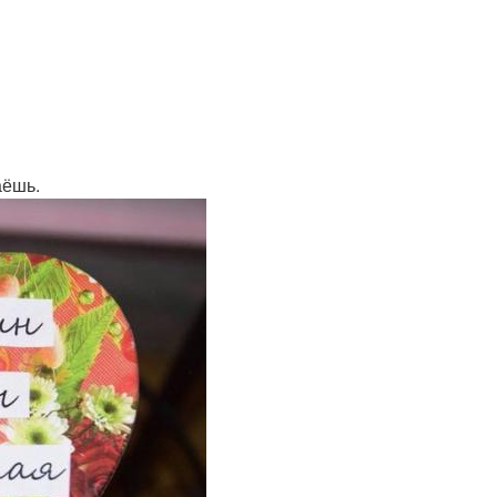
аёшь.