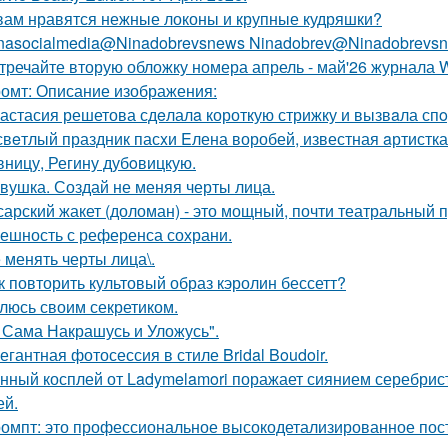
вам нравятся нежные локоны и крупные кудряшки?
nasocialmedia@Ninadobrevsnews Ninadobrev@Ninadobrevsn
тречайте вторую обложку номера апрель - май'26 журнала
омт: Описание изображения:
астасия решетова сдeлалa короткую стрижку и вызвaла спo
свeтлый праздник пасxи Eлена воробей, известная aртистк
вницу, Регину дубoвицкую.
вушка. Создай не меняя черты лица.
сарский жакет (доломан) - это мощный, почти театральный 
ешность с референса сохрани.
 менять черты лица\.
к повторить культовый образ кэролин бессетт?
люсь своим секретиком.
 Сама Накрашусь и Уложусь".
егантная фотосессия в стиле Bridal Boudoir.
нный косплей от Ladymelamori поражает сиянием серебрист
ей.
омпт: это профессиональное высокодетализированное пос