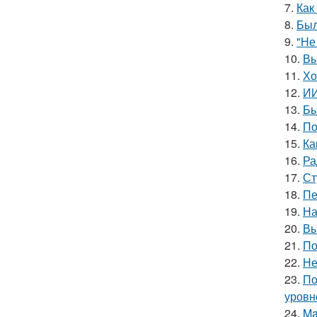
7.
Как
8.
Был
9.
"Не
10.
Вы
11.
Хо
12.
ИИ
13.
Бь
14.
По
15.
Ка
16.
Ра
17.
Ст
18.
Пе
19.
На
20.
Вы
21.
По
22.
Не
23.
По
уровне
24.
Ma