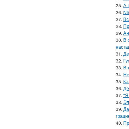
25.
А 
26.
Ni
27.
Вс
28.
Пр
29.
Ан
30.
В 
наста
31.
Де
32.
Гу
33.
Вн
34.
Не
35.
Ка
36.
Де
37.
"Я
38.
Эл
39.
Да
граци
40.
Пр