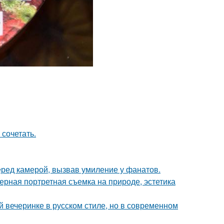
 сочетать.
еред камерой, вызвав умиление у фанатов.
рная портретная съемка на природе, эстетика
й вечеринке в русском стиле, но в современном