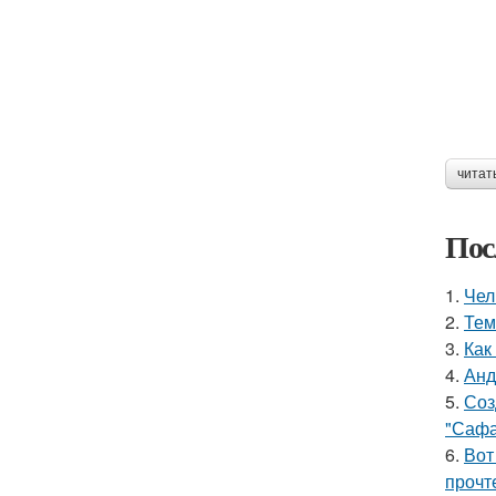
читат
Пос
1.
Чел
2.
Тем
3.
Как
4.
Анд
5.
Соз
"Сафа
6.
Вот
прочт