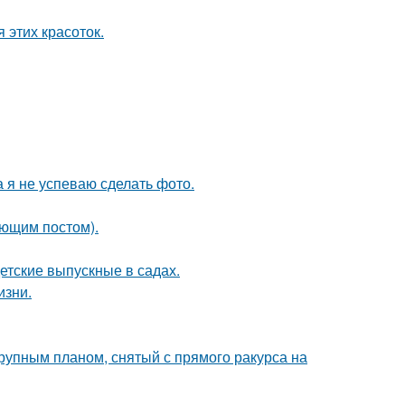
 этих красоток.
а я не успеваю сделать фото.
ующим постом).
детские выпускные в садах.
изни.
упным планом, снятый с прямого ракурса на