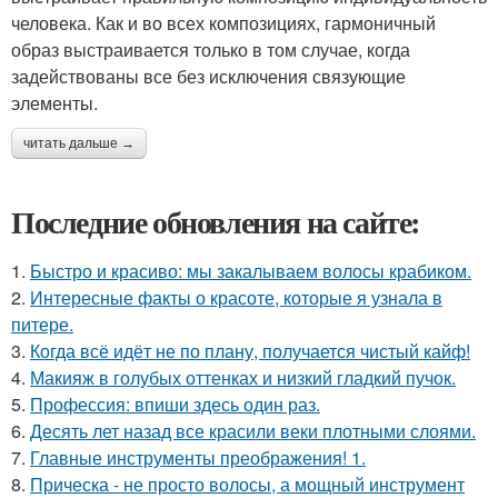
человека. Как и во всех композициях, гармоничный
образ выстраивается только в том случае, когда
задействованы все без исключения связующие
элементы.
читать дальше →
Последние обновления на сайте:
1.
Быстро и красиво: мы закалываем волосы крабиком.
2.
Интересные факты о красоте, которые я узнала в
питере.
3.
Когда всё идёт не по плану, получается чистый кайф!
4.
Макияж в голубых оттенках и низкий гладкий пучок.
5.
Профессия: впиши здесь один раз.
6.
Десять лет назад все красили веки плотными слоями.
7.
Главные инструменты преображения! 1.
8.
Прическа - не просто волосы, а мощный инструмент