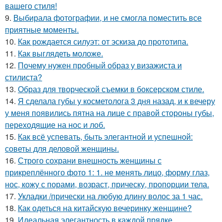
вашего стиля!
9.
Выбирала фотографии, и не смогла поместить все
приятные моменты.
10.
Как рождается силуэт: от эскиза до прототипа.
11.
Как выглядеть моложе.
12.
Почему нужен пробный образ у визажиста и
стилиста?
13.
Образ для творческой съемки в боксерском стиле.
14.
Я сделала губы у косметолога 3 дня назад, и к вечеру
у меня появились пятна на лице с правой стороны губы,
переходящие на нос и лоб.
15.
Как всё успевать, быть элегантной и успешной:
советы для деловой женщины.
16.
Строго сохрани внешность женщины с
прикреплённого фото 1: 1. не менять лицо, форму глаз,
нос, кожу с порами, возраст, прическу, пропорции тела.
17.
Укладки /прически на любую длину волос за 1 час.
18.
Как одеться на китайскую вечеринку женщине?
19.
Идеальная элегантность в каждой прядке.