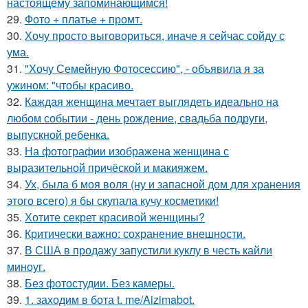
настоящему запоминающимся!
29.
Фото + платье + промт.
30.
Хочу просто выговориться, иначе я сейчас сойду с
ума.
31.
"Хочу Семейную Фотосессию", - объявила я за
ужином: "чтобы красиво.
32.
Каждая женщина мечтает выглядеть идеально на
любом событии - день рождение, свадьба подруги,
выпускной ребенка.
33.
На фотографии изображена женщина с
выразительной причёской и макияжем.
34.
Ух, была б моя воля (ну и запасной дом для хранения
этого всего) я бы скупала кучу косметики!
35.
Хотите секрет красивой женщины?
36.
Критически важно: сохранение внешности.
37.
В США в продажу запустили куклу в честь кайли
миноуг.
38.
Без фотостудии. Без камеры.
39.
1. заходим в бота t. me/Aizimabot.