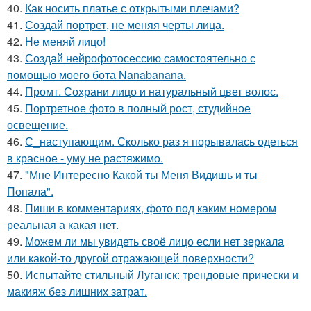
40.
Как носить платье с открытыми плечами?
41.
Создай портрет, не меняя черты лица.
42.
Не меняй лицо!
43.
Создай нейрофотосессию самостоятельно с
помощью моего бота Nanabanana.
44.
Промт. Сохрани лицо и натуральный цвет волос.
45.
Портретное фото в полный рост, студийное
освещение.
46.
С_наступающим. Сколько раз я порывалась одеться
в красное - уму не растяжимо.
47.
"Мне Интересно Какой ты Меня Видишь и ты
Попала".
48.
Пиши в комментариях, фото под каким номером
реальная а какая нет.
49.
Можем ли мы увидеть своё лицо если нет зеркала
или какой-то другой отражающей поверхности?
50.
Испытайте стильный Луганск: трендовые прически и
макияж без лишних затрат.