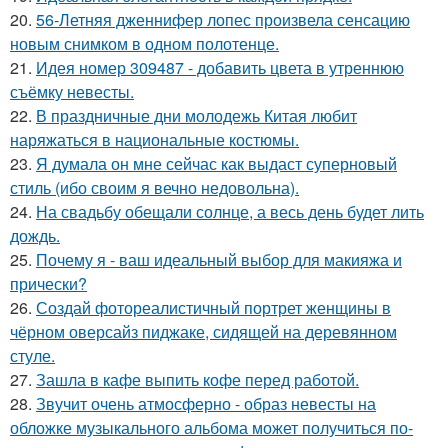
20.
56-Летняя дженнифер лопес произвела сенсацию
новым снимком в одном полотенце.
21.
Идея номер 309487 - добавить цвета в утреннюю
съёмку невесты.
22.
В праздничные дни молодежь Китая любит
наряжаться в национальные костюмы.
23.
Я думала он мне сейчас как выдаст суперновый
стиль (ибо своим я вечно недовольна).
24.
На свадьбу обещали солнце, а весь день будет лить
дождь.
25.
Почему я - ваш идеальный выбор для макияжа и
прически?
26.
Создай фотореалистичный портрет женщины в
чёрном оверсайз пиджаке, сидящей на деревянном
стуле.
27.
Зашла в кафе выпить кофе перед работой.
28.
Звучит очень атмосферно - образ невесты на
обложке музыкального альбома может получиться по-