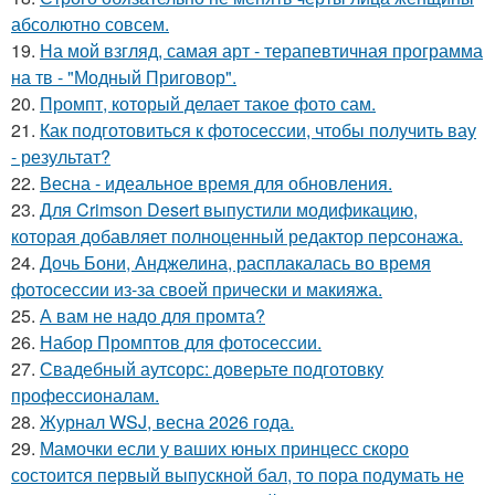
абсолютно совсем.
19.
На мой взгляд, самая арт - терапевтичная программа
на тв - "Модный Приговор".
20.
Промпт, который делает такое фото сам.
21.
Как подготовиться к фотосессии, чтобы получить вау
- результат?
22.
Весна - идеальное время для обновления.
23.
Для Crimson Desert выпустили модификацию,
которая добавляет полноценный редактор персонажа.
24.
Дочь Бони, Анджелина, расплакалась во время
фотосессии из-за своей прически и макияжа.
25.
А вам не надо для промта?
26.
Набор Промптов для фотосессии.
27.
Свадебный аутсорс: доверьте подготовку
профессионалам.
28.
Журнал WSJ, весна 2026 года.
29.
Мамочки если у ваших юных принцесс скоро
состоится первый выпускной бал, то пора подумать не