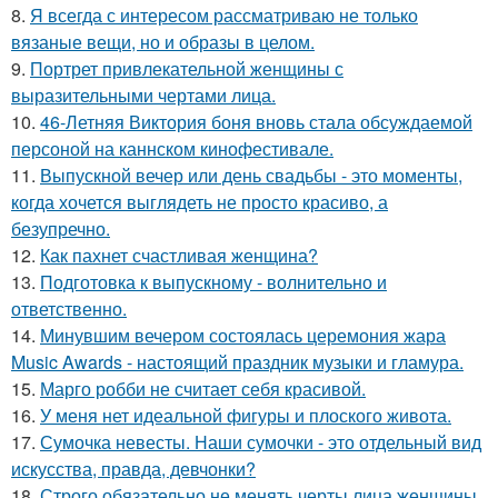
8.
Я всегда с интересом рассматриваю не только
вязаные вещи, но и образы в целом.
9.
Портрет привлекательной женщины с
выразительными чертами лица.
10.
46-Летняя Виктория боня вновь стала обсуждаемой
персоной на каннском кинофестивале.
11.
Выпускной вечер или день свадьбы - это моменты,
когда хочется выглядеть не просто красиво, а
безупречно.
12.
Как пахнет счастливая женщина?
13.
Подготовка к выпускному - волнительно и
ответственно.
14.
Минувшим вечером состоялась церемония жара
Music Awards - настоящий праздник музыки и гламура.
15.
Марго робби не считает себя красивой.
16.
У меня нет идеальной фигуры и плоского живота.
17.
Сумочка невесты. Наши сумочки - это отдельный вид
искусства, правда, девчонки?
18.
Строго обязательно не менять черты лица женщины