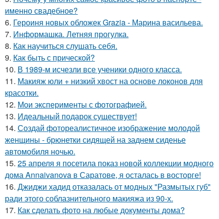
именно свадебное?
6.
Героиня новых обложек Grazia - Марина васильева.
7.
Информашка. Летняя прогулка.
8.
Как научиться слушать себя.
9.
Как быть с прической?
10.
В 1989-м исчезли все ученики одного класса.
11.
Макияж юли + низкий хвост на основе локонов для
красотки.
12.
Мои эксперименты с фотографией.
13.
Идеальный подарок существует!
14.
Создай фотореалистичное изображение молодой
женщины - брюнетки сидящей на заднем сиденье
автомобиля ночью.
15.
25 апреля я посетила показ новой коллекции модного
дома Annaivanova в Саратове, я осталась в восторге!
16.
Джиджи хадид отказалась от модных "Размытых губ"
ради этого соблазнительного макияжа из 90-х.
17.
Как сделать фото на любые документы дома?