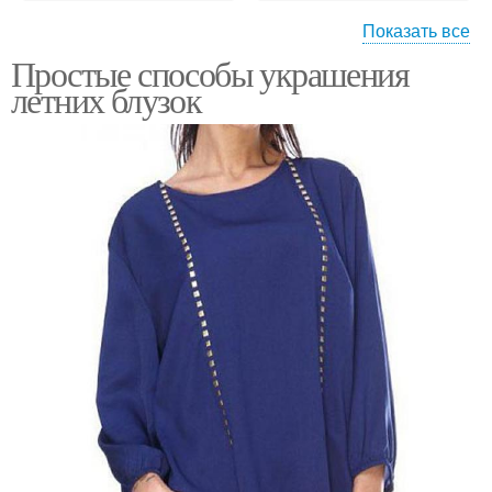
Показать все
Простые способы украшения
Украшения для блузки
летних блузок