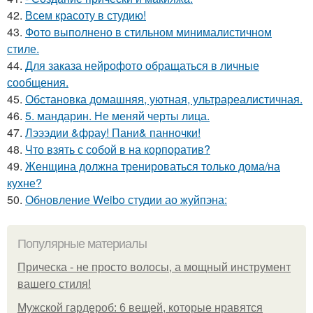
42.
Всем красоту в студию!
43.
Фото выполнено в стильном минималистичном
стиле.
44.
Для заказа нейрофото обращаться в личные
сообщения.
45.
Обстановка домашняя, уютная, ультрареалистичная.
46.
5. мандарин. Не меняй черты лица.
47.
Лэээдии &фрау! Пани& панночки!
48.
Что взять с собой в на корпоратив?
49.
Женщина должна тренироваться только дома/на
кухне?
50.
Обновление Weibo студии ао жуйпэна:
Популярные материалы
Прическа - не просто волосы, а мощный инструмент
вашего стиля!
Мужской гардероб: 6 вещей, которые нравятся