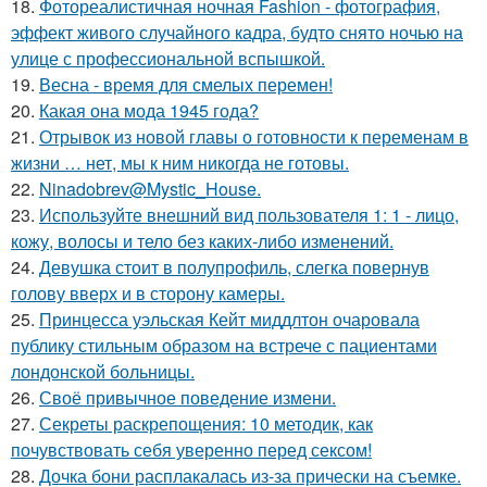
18.
Фотореалистичная ночная Fashion - фотография,
эффект живого случайного кадра, будто снято ночью на
улице с профессиональной вспышкой.
19.
Весна - время для смелых перемен!
20.
Какая она мода 1945 года?
21.
Отрывок из новой главы о готовности к переменам в
жизни … нет, мы к ним никогда не готовы.
22.
Ninadobrev@Mystic_House.
23.
Используйте внешний вид пользователя 1: 1 - лицо,
кожу, волосы и тело без каких-либо изменений.
24.
Девушка стоит в полупрофиль, слегка повернув
голову вверх и в сторону камеры.
25.
Принцесса уэльская Кейт миддлтон очаровала
публику стильным образом на встрече с пациентами
лондонской больницы.
26.
Своё привычное поведение измени.
27.
Секреты раскрепощения: 10 методик, как
почувствовать себя уверенно перед сексом!
28.
Дочка бони расплакалась из-за прически на съемке.