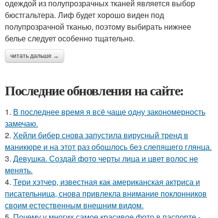
одеждой из полупрозрачных тканей является выбор
бюстгальтера. Лиф будет хорошо виден под
полупрозрачной тканью, поэтому выбирать нижнее
белье следует особенно тщательно.
читать дальше →
Последние обновления на сайте:
1.
В последнее время я всё чаще одну закономерность
замечаю.
2.
Хейли бибер снова запустила вирусный тренд в
маникюре и на этот раз обошлось без слепящего глянца.
3.
Девушка. Создай фото черты лица и цвет волос не
менять.
4.
Тери хэтчер, известная как американская актриса и
писательница, снова привлекла внимание поклонников
своим естественным внешним видом.
5.
Почему у многих самое красивое фото в паспорте -