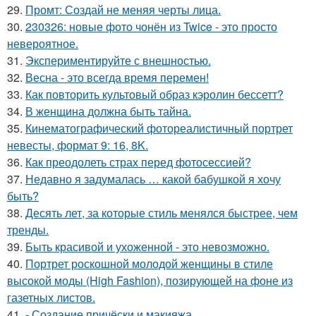
29.
Промт: Создай не меняя черты лица.
30.
230326: новые фото чонён из Twice - это просто
невероятное.
31.
Экспериментируйте с внешностью.
32.
Весна - это всегда время перемен!
33.
Как повторить культовый образ кэролин бессетт?
34.
В женщина должна быть тайна.
35.
Кинематографический фотореалистичный портрет
невесты, формат 9: 16, 8K.
36.
Как преодолеть страх перед фотосессией?
37.
Недавно я задумалась … какой бабушкой я хочу
быть?
38.
Десять лет, за которые стиль менялся быстрее, чем
тренды.
39.
Быть красивой и ухоженной - это невозможно.
40.
Портрет роскошной молодой женщины в стиле
высокой моды (High Fashion), позирующей на фоне из
газетных листов.
41.
- Создание причёски и макияжа.