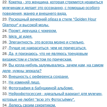
22.
Кокетка - это женщина, которая стремится нравиться
мужчинам и делает это осознанно, с помощью особого
поведения, манер и внешнего вида.
23.
Роскошный вечерний образ в стиле "Golden Hour
Glamour" и высокой моды.
24.
Промт: девушка с чокером.
25.
Iskra_ai идея.
26.
Элегантность, это всегда модно и стильно.
27.
Лучше не накраситься, чем не причесаться.
28.
Да, я признаюсь, что не являюсь трендовым
визажистом и стилистом по прическам.
29.
Вы когда-нибудь задумывались, зачем нам, на самом
деле, нужны зеркала?
30.
Внешность с референса сохрани.
31.
Не изменяй лицо.
32.
Фотография в бабушкиной альбоме.
33.
Нейрофотосессия - идеальный вариант для мужчин,
которые не любят "всю эту Фотосъёмку".
34.
Делюсь своим секретиком.