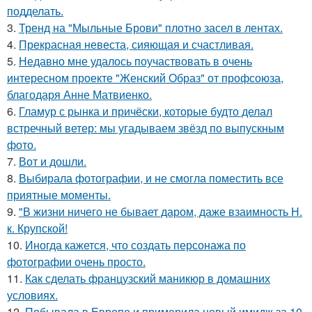
подделать.
3.
Тренд на "Мыльные Брови" плотно засел в лентах.
4.
Прекрасная невеста, сияющая и счастливая.
5.
Недавно мне удалось поучаствовать в очень
интересном проекте "Женский Образ" от профсоюза,
благодаря Анне Матвиенко.
6.
Гламур с рынка и причёски, которые будто делал
встречный ветер: мы угадываем звёзд по выпускным
фото.
7.
Вот и дошли.
8.
Выбирала фотографии, и не смогла поместить все
приятные моменты.
9.
"В жизни ничего не бывает даром, даже взаимность Н.
к. Крупской!
10.
Иногда кажется, что создать персонажа по
фотографии очень просто.
11.
Как сделать французский маникюр в домашних
условиях.
12.
Побывала в Европе и примерила новый имидж за 10