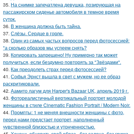
35.
На снимке запечатлена девушка, позирующая на
пассажирском сиденье автомобиля в темное время
суток.
36.
В женщина должна быть тайна.
37.
Слёзы. Сердце в горле.
38.
Один из самых частых вопросов перед фотосессией:
"а сколько образов мы успеем снять?
39.
Копировать запрещено! Ну примерно так может
получиться, если бездумно повторять за "Звёздами".
40.
Как преодолеть страх перед фотосессией?
41.
Софья Эрнст вышла в свет с мужем, но ее образ
раскритиковали.
42.
Аамито лагум для Harper's Bazaar UK, апрель 2019 г.
43.
Фотореалистичный вертикальный портрет молодой
женщины в стиле Cinematic Fashion Portrait / Modern Noir.
44.
Промпты: 1 не меняя внешности женщины с фото,
перед нами предстает портрет, наполненный
чувственной близостью и утонченностью.
45.
Хочешь обновить свой образ - без салона, без грима,