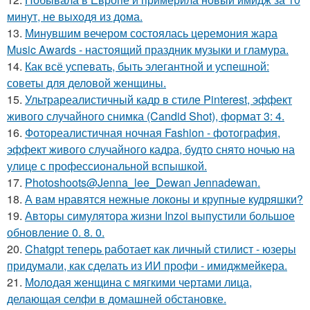
минут, не выходя из дома.
13.
Минувшим вечером состоялась церемония жара
Music Awards - настоящий праздник музыки и гламура.
14.
Как всё успевать, быть элегантной и успешной:
советы для деловой женщины.
15.
Ультрареалистичный кадр в стиле Pinterest, эффект
живого случайного снимка (Candid Shot), формат 3: 4.
16.
Фотореалистичная ночная Fashion - фотография,
эффект живого случайного кадра, будто снято ночью на
улице с профессиональной вспышкой.
17.
Photoshoots@Jenna_lee_Dewan Jennadewan.
18.
А вам нравятся нежные локоны и крупные кудряшки?
19.
Авторы симулятора жизни Inzoi выпустили большое
обновление 0. 8. 0.
20.
Chatgpt теперь работает как личный стилист - юзеры
придумали, как сделать из ИИ профи - имиджмейкера.
21.
Молодая женщина с мягкими чертами лица,
делающая селфи в домашней обстановке.