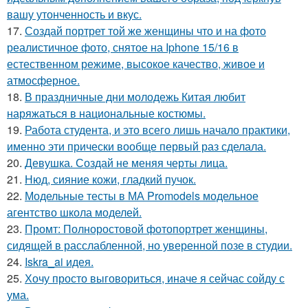
вашу утонченность и вкус.
17.
Создай портрет той же женщины что и на фото
реалистичное фото, снятое на Iphone 15/16 в
естественном режиме, высокое качество, живое и
атмосферное.
18.
В праздничные дни молодежь Китая любит
наряжаться в национальные костюмы.
19.
Работа студента, и это всего лишь начало практики,
именно эти прически вообще первый раз сделала.
20.
Девушка. Создай не меняя черты лица.
21.
Нюд, сияние кожи, гладкий пучок.
22.
Модельные тесты в МА Promodels модельное
агентство школа моделей.
23.
Промт: Полноростовой фотопортрет женщины,
сидящей в расслабленной, но уверенной позе в студии.
24.
Iskra_ai идея.
25.
Хочу просто выговориться, иначе я сейчас сойду с
ума.