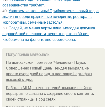
совершенства требуют.
49.
Уважаемые женщины! Приближается новый год, а
значит впереди прздничгые вечеринки, рестораны,
корпоративы, семейные застолья.
50.
Создай, не меняя черты лица, молодая девушка
европейской внешности, вероятно, около 30 лет,
изображена на фоне темно-серого фона.
Популярные материалы
На шанхайской премьере "Человека - Паука:
Совершенно Новый День" зендея выбрала не
просто очередной наряд, а настоящий артефакт
высокой моды.
Работа в MLM, то есть сетевой компании сейчас
неразрывно связана с создание своего контента,
своей страницы в соц сетях.