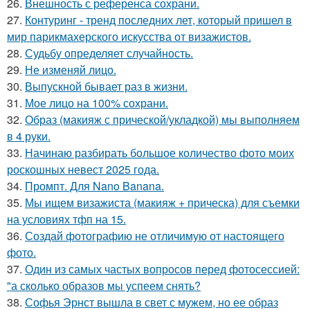
26.
Внешность с референса сохрани.
27.
Контуринг - тренд последних лет, который пришел в
мир парикмахерского искусства от визажистов.
28.
Судьбу определяет случайность.
29.
Не изменяй лицо.
30.
Выпускной бывает раз в жизни.
31.
Мое лицо на 100% сохрани.
32.
Образ (макияж с прической/укладкой) мы выполняем
в 4 руки.
33.
Начинаю разбирать большое количество фото моих
роскошных невест 2025 года.
34.
Промпт. Для Nano Banana.
35.
Мы ищем визажиста (макияж + прическа) для съемки
на условиях тфп на 15.
36.
Создай фотографию не отличимую от настоящего
фото.
37.
Один из самых частых вопросов перед фотосессией:
"а сколько образов мы успеем снять?
38.
Софья Эрнст вышла в свет с мужем, но ее образ