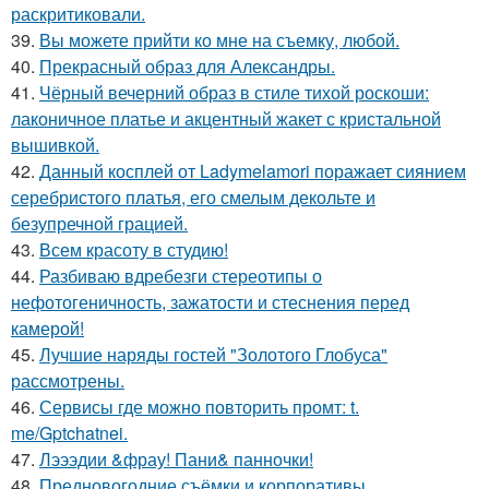
раскритиковали.
39.
Вы можете прийти ко мне на съемку, любой.
40.
Прекрасный образ для Александры.
41.
Чёрный вечерний образ в стиле тихой роскоши:
лаконичное платье и акцентный жакет с кристальной
вышивкой.
42.
Данный косплей от Ladymelamori поражает сиянием
серебристого платья, его смелым декольте и
безупречной грацией.
43.
Всем красоту в студию!
44.
Разбиваю вдребезги стереотипы о
нефотогеничность, зажатости и стеснения перед
камерой!
45.
Лучшие наряды гостей "Золотого Глобуса"
рассмотрены.
46.
Сервисы где можно повторить промт: t.
me/Gptchatnei.
47.
Лэээдии &фрау! Пани& панночки!
48.
Предновогодние съёмки и корпоративы