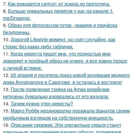
7.
Как рождается силуэт: от эскиза до прототипа.
8.
Больше уникальных промтов у нас на канале: t.
me/Dnsamai.
9.
Образ для фотосессии готов - макияж и причёска
безупречны.
10.
Дорогой Lifestyle момент, но снят случайно, как
сторис без каких либо табличек.
11.
Когда невеста пишет мне, что полностью мне
доверяет и пробный образ не нужен, я все равно прошу
о личной встрече.
12.
25 апреля я посетила показ новой коллекции модного
дома Annaivanova в Саратове, я осталась в восторге!
13.
После появления тэхёна на Amas корейские
нетизены буквально взорвались от его визуала.
14.
Зачем нужно утро невесты?
15.
Марго Робби неоднократно поражала фанатов своим
необычным взглядом на собственную внешность.
16.
Описание сережек: Эти элегантные серьги станут
идеальным дополнением вашего образа, подчеркнув