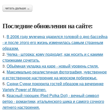
читать дальше →
Последние обновления на сайте:
1.
В 2006 году мужчина ударился головой о дно бассейна
- и после этого его жизнь изменилась самым странным
образом.
2.
Челка - шторка: кому подходит, как носить и с какими
стрижками сочетать.
3.
Объёмная укладка на каре - новый уровень стиля.
4.
Максимально реалистичная фотография, чувственное
и естественное настроение на морском побережье.
5.
Сидни Суини покорила гостей образом на вечеринке
Variety Power of Women.
6.
Красный горошек (Red Polka Dot) - вечный символ
ретро - романтики, итальянского шика и самого сочного
летнего настроения.