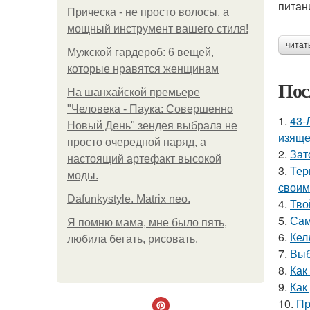
питан
Прическа - не просто волосы, а
мощный инструмент вашего стиля!
читат
Мужской гардероб: 6 вещей,
которые нравятся женщинам
Пос
На шанхайской премьере
"Человека - Паука: Совершенно
1.
43-
Новый День" зендея выбрала не
изяще
просто очередной наряд, а
2.
Зат
настоящий артефакт высокой
3.
Тер
моды.
своим
Dafunkystyle. Matrix neo.
4.
Тво
5.
Сам
Я помню мама, мне было пять,
6.
Кел
любила бегать, рисовать.
7.
Выб
8.
Как
9.
Как
10.
Пр