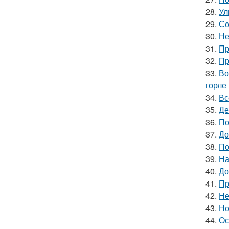
28.
Ул
29.
Со
30.
Не
31.
Пр
32.
Пр
33.
Во
горле 
34.
Вс
35.
Де
36.
По
37.
До
38.
По
39.
На
40.
До
41.
Пр
42.
Не
43.
Но
44.
Ос