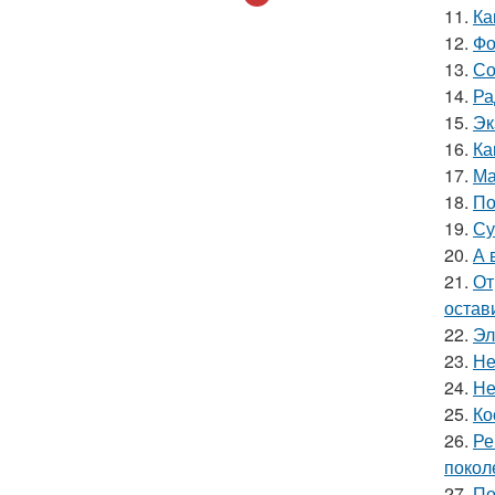
11.
Ка
12.
Фо
13.
Со
14.
Ра
15.
Эк
16.
Ка
17.
Ма
18.
По
19.
Су
20.
А 
21.
От
остав
22.
Эл
23.
Не
24.
Не
25.
Ко
26.
Ре
покол
27.
По