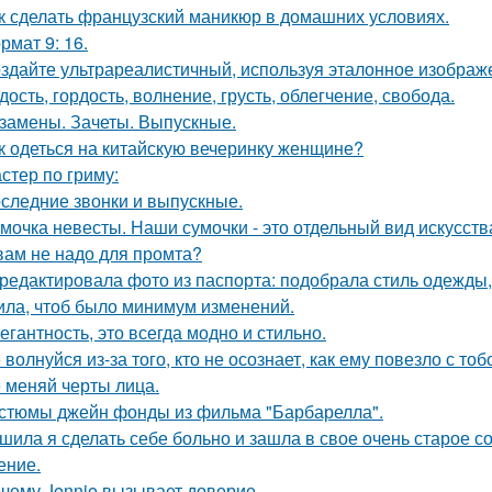
к сделать французский маникюр в домашних условиях.
рмат 9: 16.
здайте ультрареалистичный, используя эталонное изображе
дость, гордость, волнение, грусть, облегчение, свобода.
замены. Зачеты. Выпускные.
к одеться на китайскую вечеринку женщине?
стер по гриму:
следние звонки и выпускные.
мочка невесты. Наши сумочки - это отдельный вид искусств
вам не надо для промта?
редактировала фото из паспорта: подобрала стиль одежды,
ила, чтоб было минимум изменений.
егантность, это всегда модно и стильно.
 волнуйся из-за того, кто не осознает, как ему повезло с тоб
 меняй черты лица.
стюмы джейн фонды из фильма "Барбарелла".
шила я сделать себе больно и зашла в свое очень старое с
ение.
чему Jennie вызывает доверие.