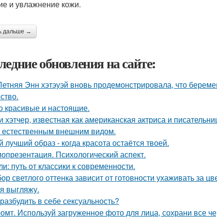
ие и увлажнение кожи.
ь дальше →
ледние обновления на сайте:
Летняя Энн хэтэуэй вновь продемонстрировала, что береме
ство.
о красивые и настоящие.
и хэтчер, известная как американская актриса и писательн
 естественным внешним видом.
й лучший образ - когда красота остаётся твоей.
опрезентация. Психологический аспект.
ли: путь от классики к современности.
ор светлого оттенка зависит от готовности ухаживать за цв
 я выгляжу.
 разбудить в себе сексуальность?
омт. Используй загруженное фото для лица, сохрани все че