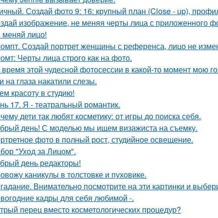
ичный. Создай фото 9: 16: крупный план (Close - up), профил
здай изображение, не меняя черты лица с приложенного ф
 меняй лицо!
омпт. Создай портрет женщины с референса, лицо не изме
омт: Черты лица строго как на фото.
 время этой чудесной фотосессии в какой-то момент мою го
и на глаза накатили слезы.
ем красоту в студию!
нь 17. Я - театральный романтик.
чему дети так любят косметику: от игры до поиска себя.
брый день! С моделью мы ищем визажиста на съемку.
ртретное фото в полный рост, студийное освещение.
бор "Уход за Лицом".
брый день редакторы!
овожу каникулы в толстовке и пуховике.
гадание. Внимательно посмотрите на эти картинки и выбери
вогодние кадры для себя любимой -.
трый перец вместо косметологических процедур?