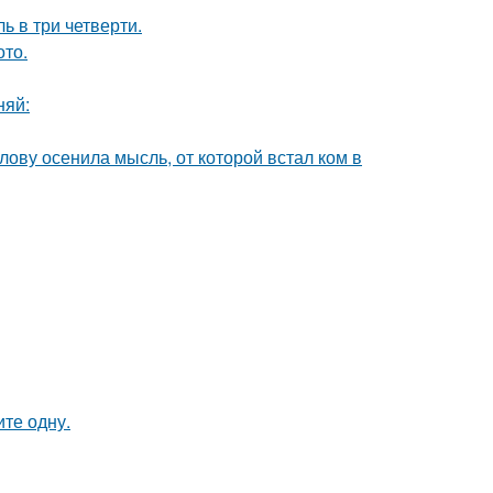
ь в три четверти.
ото.
няй:
лову осенила мысль, от которой встал ком в
те одну.