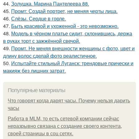
44.
Золушка. Марина Пантелеева 88.
45.
Промт: Создай портрет, не меняя черты лица.
46.
Слёзы. Сердце в горле.
47.
Быть красивой и ухоженной - это невозможно.
48.
Модель в чёрном платье сидит, склонившись, держа
в руках торт с зажжённой свечой.
49.
Промт. Не меняя внешности женщины с фото, цвет и
длину волос сделай фото реалистичное.
50.
Испытайте стильный Луганск: трендовые прически и
макияж без лишних затрат.
Популярные материалы
Что говорят когда дарят часы. Почему нельзя дарить
часы
Работа в MLM, то есть сетевой компании сейчас
неразрывно связана с создание своего контента,
своей страницы в соц сетях.