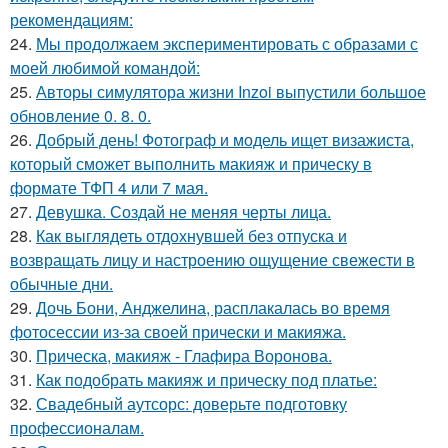
рекомендациям:
24.
Мы продолжаем экспериментировать с образами с
моей любимой командой:
25.
Авторы симулятора жизни Inzoi выпустили большое
обновление 0. 8. 0.
26.
Добрый день! Фотограф и модель ищет визажиста,
который сможет выполнить макияж и прическу в
формате ТФП 4 или 7 мая.
27.
Девушка. Создай не меняя черты лица.
28.
Как выглядеть отдохнувшей без отпуска и
возвращать лицу и настроению ощущение свежести в
обычные дни.
29.
Дочь Бони, Анджелина, расплакалась во время
фотосессии из-за своей прически и макияжа.
30.
Прическа, макияж - Глафира Воронова.
31.
Как подобрать макияж и прическу под платье:
32.
Свадебный аутсорс: доверьте подготовку
профессионалам.