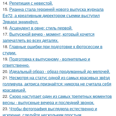
14.
Репетиция с невестой.
15.
Рианна стала героиней нового выпуска журнала
Ee72, а креативным директором съемки выступил
Эдвард эннинфул.
16.
Асцендент в овне: стиль первой.
17.
Выпускной вечер - момент, который хочется
запечатлеть во всех деталях.
18.
Главные ошибки при подготовке к фотосессии в
студии.
19.
Подготовка к выпускному - волнительно и
ответственно.
20.
Идеальный образ - образ продуманный до мелочей.
21.
Несмотря на статус одной из самых красивых звёзд
голливуда, актриса признаётся: никогда не считала себя
красавицей.
22.
Скоро наступает один из самых трепетных моментов
весны - выпускные вечера и последний звонок.
23.
Чтобы фотография выглядела естественно и
искренне, следуйте нескольким простым