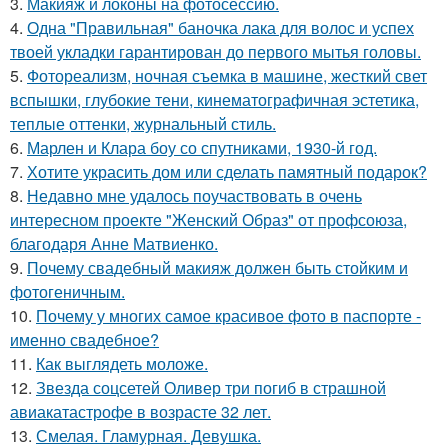
3.
Макияж и локоны на фотосессию.
4.
Одна "Правильная" баночка лака для волос и успех
твоей укладки гарантирован до первого мытья головы.
5.
Фотореализм, ночная съемка в машине, жесткий свет
вспышки, глубокие тени, кинематографичная эстетика,
теплые оттенки, журнальный стиль.
6.
Марлен и Клара боу со спутниками, 1930-й год.
7.
Хотите украсить дом или сделать памятный подарок?
8.
Недавно мне удалось поучаствовать в очень
интересном проекте "Женский Образ" от профсоюза,
благодаря Анне Матвиенко.
9.
Почему свадебный макияж должен быть стойким и
фотогеничным.
10.
Почему у многих самое красивое фото в паспорте -
именно свадебное?
11.
Как выглядеть моложе.
12.
Звезда соцсетей Оливер три погиб в страшной
авиакатастрофе в возрасте 32 лет.
13.
Смелая. Гламурная. Девушка.