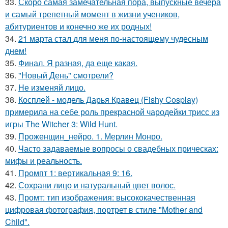
33.
Скоро самая замечательная пора, выпускные вечера
и самый трепетный момент в жизни учеников,
абитуриентов и конечно же их родных!
34.
21 марта стал для меня по-настоящему чудесным
днем!
35.
Финал. Я разная, да еще какая.
36.
"Новый День" смотрели?
37.
Не изменяй лицо.
38.
Косплей - модель Дарья Кравец (Fishy Cosplay)
примерила на себе роль прекрасной чародейки трисс из
игры The Witcher 3: Wild Hunt.
39.
Проженщин_нейро. 1. Мерлин Монро.
40.
Часто задаваемые вопросы о свадебных прическах:
мифы и реальность.
41.
Промпт 1: вертикальная 9: 16.
42.
Сохрани лицо и натуральный цвет волос.
43.
Промт: тип изображения: высококачественная
цифровая фотография, портрет в стиле "Mother and
Child".