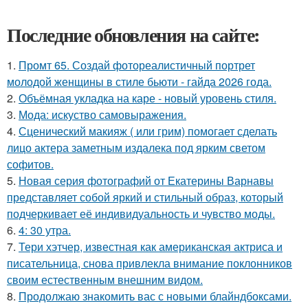
Последние обновления на сайте:
1.
Промт 65. Создай фотореалистичный портрет
молодой женщины в стиле бьюти - гайда 2026 года.
2.
Объёмная укладка на каре - новый уровень стиля.
3.
Мода: искуство самовыражения.
4.
Сценический макияж ( или грим) помогает сделать
лицо актера заметным издалека под ярким светом
софитов.
5.
Новая серия фотографий от Екатерины Варнавы
представляет собой яркий и стильный образ, который
подчеркивает её индивидуальность и чувство моды.
6.
4: 30 утра.
7.
Тери хэтчер, известная как американская актриса и
писательница, снова привлекла внимание поклонников
своим естественным внешним видом.
8.
Продолжаю знакомить вас с новыми блайндбоксами.