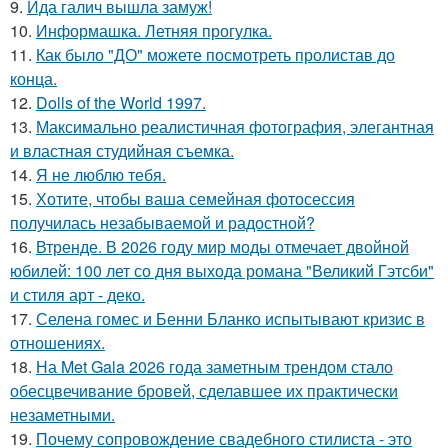
9.
Ида галич вышла замуж!
10.
Информашка. Летняя прогулка.
11.
Как было "ДО" можете посмотреть пролистав до
конца.
12.
Dolls of the World 1997.
13.
Максимально реалистичная фотография, элегантная
и властная студийная съемка.
14.
Я не люблю тебя.
15.
Хотите, чтобы ваша семейная фотосессия
получилась незабываемой и радостной?
16.
Втренде. В 2026 году мир моды отмечает двойной
юбилей: 100 лет со дня выхода романа "Великий Гэтсби"
и стиля арт - деко.
17.
Селена гомес и Бенни Бланко испытывают кризис в
отношениях.
18.
На Met Gala 2026 года заметным трендом стало
обесцвечивание бровей, сделавшее их практически
незаметными.
19.
Почему сопровождение свадебного стилиста - это