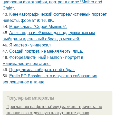
цифровая фотография, портрет в стиле "Mother and
Child".
43.
Кинематографический фотореалистичный портрет
невесты, формат 9: 16, 8K.
44.
Мари слыла "Серой Мышкой".
45.
Александра и её команда поддержки: как мы
выбирали идеальный образ до мелочей.
46.
Я мастер - универсал.
47.
Создай портрет, не меняя черты лица.
48.
Фотореалистичный Fashion - портрет в
минималистичном стиле.
49.
Продолжила собирать свой образ.
50.
Erotic PD Passion - это искусство соблазнения,
воплощенное в танце.
Популярные материалы
Приглашаю на фотосъёмку (макияж - прическа по
желанию за отдельную плату) так же делаю