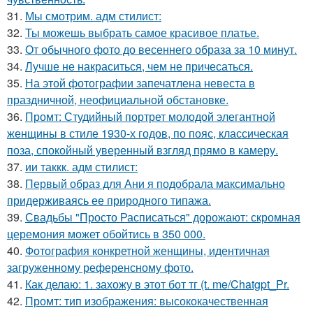
31.
Мы смотрим. адм стилист:
32.
Ты можешь выбрать самое красивое платье.
33.
От обычного фото до весеннего образа за 10 минут.
34.
Лучше не накраситься, чем не причесаться.
35.
На этой фотографии запечатлена невеста в
праздничной, неофициальной обстановке.
36.
Промт: Студийный портрет молодой элегантной
женщины в стиле 1930-х годов, по пояс, классическая
поза, спокойный уверенный взгляд прямо в камеру.
37.
ии таккк. адм стилист:
38.
Первый образ для Ани я подобрала максимально
придерживаясь ее природного типажа.
39.
Свадьбы "Просто Расписаться" дорожают: скромная
церемония может обойтись в 350 000.
40.
Фотография конкретной женщины, идентичная
загруженному референсному фото.
41.
Как делаю: 1. захожу в этот бот тг (t. me/Chatgpt_Pr.
42.
Промт: тип изображения: высококачественная