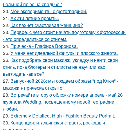
большой плюс на свадьбе?
20.
Мои эксперименты с фотографией.
21.
Ах эти летние промты.
22.
Как пахнет счастливая женщина?
23.
Первое, с чего стоит начать подготовку к фотосессии
- это определиться со стилем.
24.
Прическа - Глафира Воронова.
25.
У меня нет идеальной фигуры и плоского живота.
26.
Как подобрать свой макияж, укладку и найти свой
стиль, пока блогеры и стилисты не научили вас
выглядеть как все?
27.
Выпускной 2026: мы создаем образы "под Ключ" -
макияж + прическа открыто!
28.
Встречайте вторую обложку номера апрель - май'26
журнала Wedding, посвященному новой географии
любви.
29.
Extremely Detailed, High - Fashion Beauty Portrait.
30.
Концепция: итальянская страсть, роскошь и
чувственность.