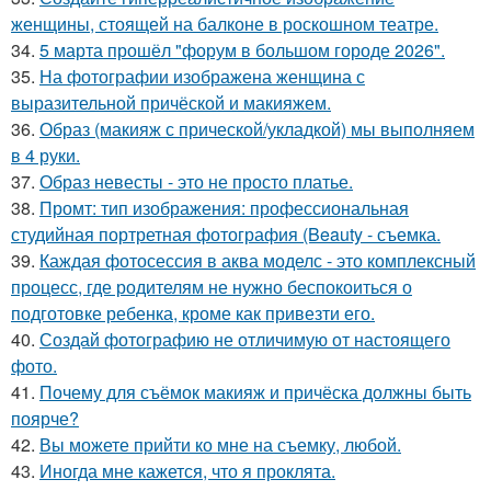
женщины, стоящей на балконе в роскошном театре.
34.
5 марта прошёл "форум в большом городе 2026".
35.
На фотографии изображена женщина с
выразительной причёской и макияжем.
36.
Образ (макияж с прической/укладкой) мы выполняем
в 4 руки.
37.
Образ невесты - это не просто платье.
38.
Промт: тип изображения: профессиональная
студийная портретная фотография (Beauty - съемка.
39.
Каждая фотосессия в аква моделс - это комплексный
процесс, где родителям не нужно беспокоиться о
подготовке ребенка, кроме как привезти его.
40.
Создай фотографию не отличимую от настоящего
фото.
41.
Почему для съёмок макияж и причёска должны быть
поярче?
42.
Вы можете прийти ко мне на съемку, любой.
43.
Иногда мне кажется, что я проклята.