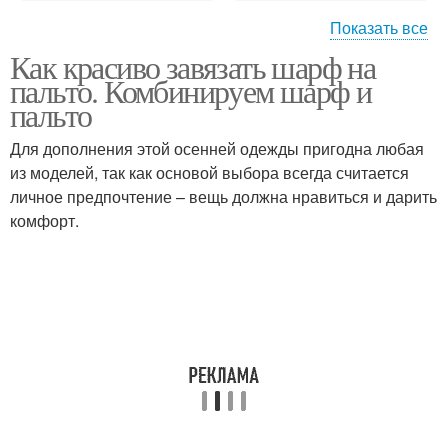
Показать все
Как красиво завязать шарф на
Шарф с пальто
Шарф к пальто
пальто. Комбинируем шарф и
пальто
Для дополнения этой осенней одежды пригодна любая
Пальто с английским
из моделей, так как основой выбора всегда считается
Вязаный шарф
воротником
личное предпочтение – вещь должна нравиться и дарить
комфорт.
Шарф на шею