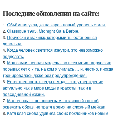
Последние обновления на сайте:
1.
Объёмная укладка на каре - новый уровень стиля.
2.
Classique 1995. Midnight Gala Barbie.
3.
Прически и макияж, которыми ты останешься
довольна.
4.
Когда человек светится изнутри, это невозможно
подделать.
5.
Моя самая первая модель - во всех моих творческих
порывах лет с 7 та, на ком я училась … и, честно, иногда
тренировалась даже без предупреждения.
6.
Естественность всегда в моде - это утверждение
актуально как в мире моды и красоты, так и в
повседневной жизни.
7.
Мастер-класс по прическам - отличный способ
освежить образ, не тратя время на сложный мейкап.
8.
Катя клэп снова удивила своих поклонников новым