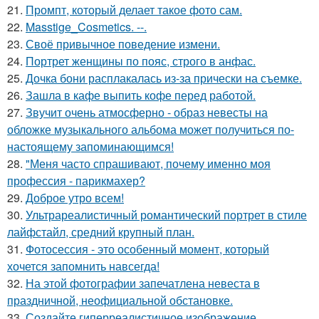
21.
Промпт, который делает такое фото сам.
22.
Masstige_Cosmetics. --.
23.
Своё привычное поведение измени.
24.
Портрет женщины по пояс, строго в анфас.
25.
Дочка бони расплакалась из-за прически на съемке.
26.
Зашла в кафе выпить кофе перед работой.
27.
Звучит очень атмосферно - образ невесты на
обложке музыкального альбома может получиться по-
настоящему запоминающимся!
28.
"Меня часто спрашивают, почему именно моя
профессия - парикмахер?
29.
Доброе утро всем!
30.
Ультрареалистичный романтический портрет в стиле
лайфстайл, средний крупный план.
31.
Фотосессия - это особенный момент, который
хочется запомнить навсегда!
32.
На этой фотографии запечатлена невеста в
праздничной, неофициальной обстановке.
33.
Создайте гиперреалистичное изображение