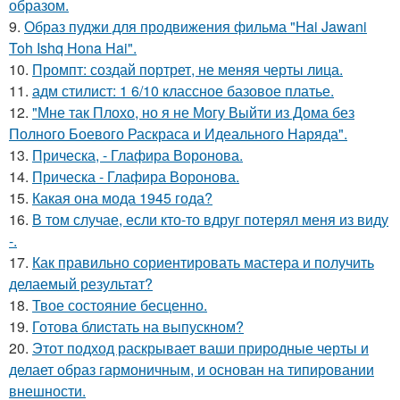
образом.
9.
Образ пуджи для продвижения фильма "Hai Jawani
Toh Ishq Hona Hai".
10.
Промпт: создай портрет, не меняя черты лица.
11.
адм стилист: 1 6/10 классное базовое платье.
12.
"Мне так Плохо, но я не Могу Выйти из Дома без
Полного Боевого Раскраса и Идеального Наряда".
13.
Прическа, - Глафира Воронова.
14.
Прическа - Глафира Воронова.
15.
Какая она мода 1945 года?
16.
В том случае, если кто-то вдруг потерял меня из виду
-.
17.
Как правильно сориентировать мастера и получить
делаемый результат?
18.
Твое состояние бесценно.
19.
Готова блистать на выпускном?
20.
Этот подход раскрывает ваши природные черты и
делает образ гармоничным, и основан на типировании
внешности.