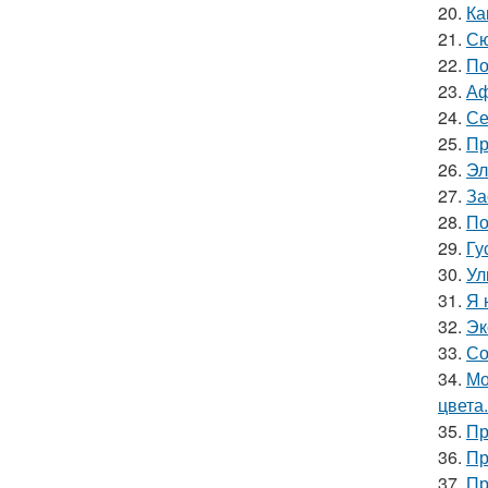
20.
Ка
21.
Сю
22.
По
23.
Аф
24.
Се
25.
Пр
26.
Эл
27.
За
28.
По
29.
Гу
30.
Ул
31.
Я 
32.
Эк
33.
Со
34.
Мо
цвета.
35.
Пр
36.
Пр
37.
Пр