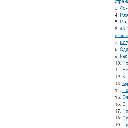
стран
3.
Лок
4.
Раз
5.
Мод
6.
43-
изяще
7.
Бег
8.
Оди
9.
Как
10.
Пе
11.
Не
12.
Ка
13.
Ку
14.
Пе
15.
Оч
16.
Ст
17.
По
18.
Су
19.
Пр