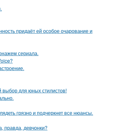
.
нность придаёт ей особое очарование и
онажем сериала.
Voice?
астроение.
й выбор для юных стилистов!
ально.
лядеть грязно и подчеркнет все нюансы.
а, правда, девчонки?