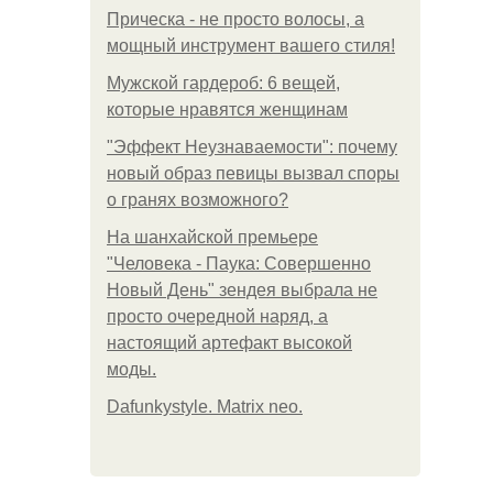
Прическа - не просто волосы, а
мощный инструмент вашего стиля!
Мужской гардероб: 6 вещей,
которые нравятся женщинам
"Эффект Неузнаваемости": почему
новый образ певицы вызвал споры
о гранях возможного?
На шанхайской премьере
"Человека - Паука: Совершенно
Новый День" зендея выбрала не
просто очередной наряд, а
настоящий артефакт высокой
моды.
Dafunkystyle. Matrix neo.