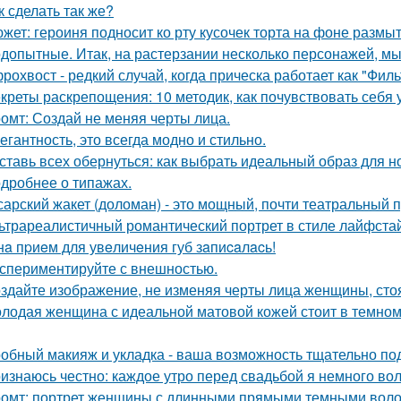
к сделать так же?
жет: героиня подносит ко рту кусочек торта на фоне размы
допытные. Итак, на растерзании несколько персонажей, мы
рохвост - редкий случай, когда прическа работает как "Фил
креты раскрепощения: 10 методик, как почувствовать себя 
омт: Создай не меняя черты лица.
егантность, это всегда модно и стильно.
ставь всех обернуться: как выбрать идеальный образ для н
дробнее о типажах.
сарский жакет (доломан) - это мощный, почти театральный 
ьтрареалистичный романтический портрет в стиле лайфстай
нa пpиeм для увeличeния губ зaпиcaлacь!
спериментируйте с внешностью.
здайте изображение, не изменяя черты лица женщины, ст
лодая женщина с идеальной матовой кожей стоит в темном
обный макияж и укладка - ваша возможность тщательно под
изнаюсь честно: каждое утро перед свадьбой я немного во
омт: портрет женщины с длинными прямыми темными воло