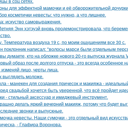
ицы в соц сетях.
оны для эффектной мамочки и её обворожительной дочурки
бор косметички невесты: что нужно, а что лишнее.
а: искуство самовыражения.
Летняя Энн хэтэуэй вновь продемонстрировала, что береме
ство.
у. Температура воздуха 19 с, по моим ощущениям все 30 с.
н поклонник написал: "волосы марси были отдельным перс
 вы думаете, кто на обложке нового 20-го выпуска журнала 
рвый образ после долгого отпуска - это всегда особенное н
 изменяй лицо, черты лица.
к выглядеть моложе.
кла - манекен для создания причесок и макияжа - идеальны
ред свадьбой хочется быть уверенной, что всё пройдет иде
ки - стильный аксессуар и имиджевый инструмент.
рашно делать яркий вечерний макияж, потому что будет выг
следние звонки и выпускные.
мочка невесты. Наши сумочки - это отдельный вид искусств
ическа, - Глафира Воронова.