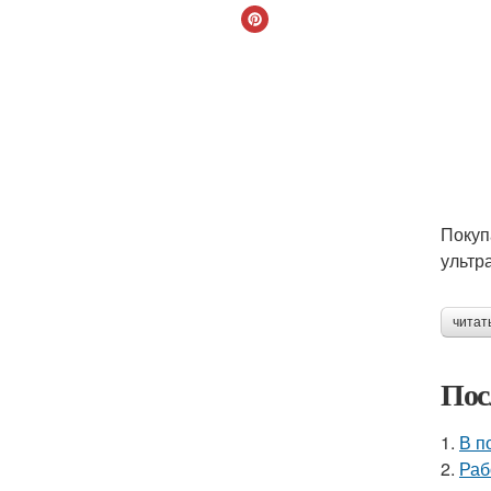
Покуп
ультр
читат
Пос
1.
В п
2.
Раб