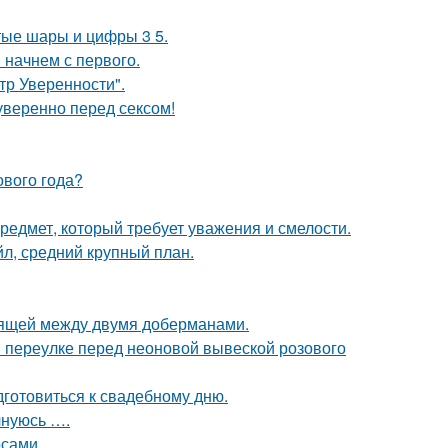
тые шары и цифры 3 5.
 начнем с первого.
ьтр Уверенности".
уверенно перед сексом!
ового года?
предмет, который требует уважения и смелости.
л, средний крупный план.
оящей между двумя доберманами.
 переулке перед неоновой вывеской розового
готовиться к свадебному дню.
лнуюсь ….
сами.