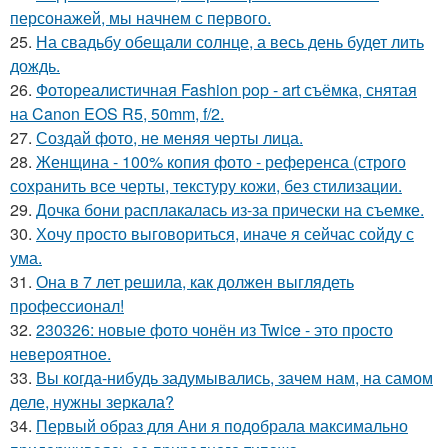
персонажей, мы начнем с первого.
25.
На свадьбу обещали солнце, а весь день будет лить
дождь.
26.
Фотореалистичная Fashion pop - art съёмка, снятая
на Canon EOS R5, 50mm, f/2.
27.
Создай фото, не меняя черты лица.
28.
Женщина - 100% копия фото - референса (строго
сохранить все черты, текстуру кожи, без стилизации.
29.
Дочка бони расплакалась из-за прически на съемке.
30.
Хочу просто выговориться, иначе я сейчас сойду с
ума.
31.
Она в 7 лет решила, как должен выглядеть
профессионал!
32.
230326: новые фото чонён из Twice - это просто
невероятное.
33.
Вы когда-нибудь задумывались, зачем нам, на самом
деле, нужны зеркала?
34.
Первый образ для Ани я подобрала максимально