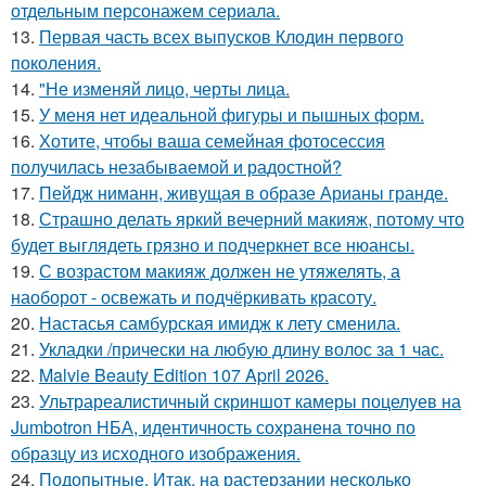
отдельным персонажем сериала.
13.
Первая часть всех выпусков Клодин первого
поколения.
14.
"Не изменяй лицо, черты лица.
15.
У меня нет идеальной фигуры и пышных форм.
16.
Хотите, чтобы ваша семейная фотосессия
получилась незабываемой и радостной?
17.
Пейдж ниманн, живущая в образе Арианы гранде.
18.
Страшно делать яркий вечерний макияж, потому что
будет выглядеть грязно и подчеркнет все нюансы.
19.
С возрастом макияж должен не утяжелять, а
наоборот - освежать и подчёркивать красоту.
20.
Настасья самбурская имидж к лету сменила.
21.
Укладки /прически на любую длину волос за 1 час.
22.
Malvie Beauty Edition 107 April 2026.
23.
Ультрареалистичный скриншот камеры поцелуев на
Jumbotron НБА, идентичность сохранена точно по
образцу из исходного изображения.
24.
Подопытные. Итак, на растерзании несколько