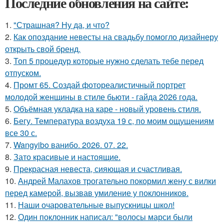
Последние обновления на сайте:
1.
"Страшная? Ну да, и что?
2.
Как опоздание невесты на свадьбу помогло дизайнеру
открыть свой бренд.
3.
Топ 5 процедур которые нужно сделать тебе перед
отпуском.
4.
Промт 65. Создай фотореалистичный портрет
молодой женщины в стиле бьюти - гайда 2026 года.
5.
Объёмная укладка на каре - новый уровень стиля.
6.
Бегу. Температура воздуха 19 с, по моим ощущениям
все 30 с.
7.
Wangyibo ванибо. 2026. 07. 22.
8.
Зато красивые и настоящие.
9.
Прекрасная невеста, сияющая и счастливая.
10.
Андрей Малахов трогательно покормил жену с вилки
перед камерой, вызвав умиление у поклонников.
11.
Наши очаровательные выпускницы школ!
12.
Один поклонник написал: "волосы марси были