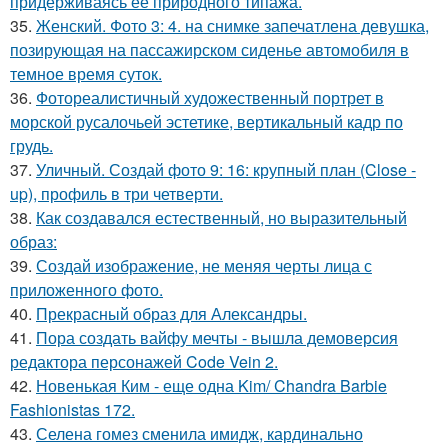
придерживаясь ее природного типажа.
35.
Женский. Фото 3: 4. на снимке запечатлена девушка,
позирующая на пассажирском сиденье автомобиля в
темное время суток.
36.
Фотореалистичный художественный портрет в
морской русалочьей эстетике, вертикальный кадр по
грудь.
37.
Уличный. Создай фото 9: 16: крупный план (Close -
up), профиль в три четверти.
38.
Как создавался естественный, но выразительный
образ:
39.
Создай изображение, не меняя черты лица с
приложенного фото.
40.
Прекрасный образ для Александры.
41.
Пора создать вайфу мечты - вышла демоверсия
редактора персонажей Code Vein 2.
42.
Новенькая Ким - еще одна Kim/ Chandra Barbie
Fashionistas 172.
43.
Селена гомез сменила имидж, кардинально