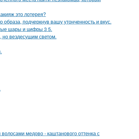
макияж это лотерея?
 образа, подчеркнув вашу утонченность и вкус.
тые шары и цифры 3 5.
, но вездесущим светом.
.
.
волосами медово - каштанового оттенка с