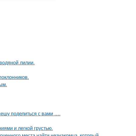
 водяной лилии.
поклонников.
ым.
спешу поделиться с вами ….
иями и легкой грустью.
лоченного места найти незнакомца, который