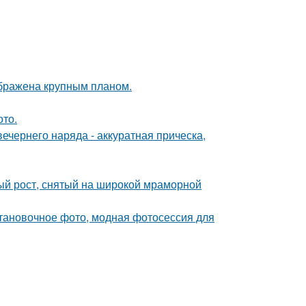
ображена крупным планом.
ото.
чернего наряда - аккуратная прическа,
ый рост, снятый на широкой мраморной
тановочное фото, модная фотосессия для