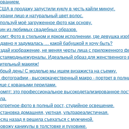
ованием.
США в продажу запустили куклу в честь кайли миноуг.
храни лицо и натуральный цвет волос.
пользуй моё загруженное фото как основу.
ин из любимых свадебных образов.
омт: Фото в стильном и ярком исполнении, где девушка из
давно я задумалась … какой бабушкой я хочу быть?
здай изображение, не меняя черты лица с приложенного ф
стаямодныежурналы. Идеальный образ для женственного ве
ительный макияж!
брый день! С моделью мы ищем визажиста на съемку.
 фотографии - высококачественный макро - портрет в полн
ице с коваными перилами.
омпт: это профессиональное высокодетализированное пос
ла.
ртретное фото в полный рост, студийное освещение.
становка домашняя, уютная, ультрареалистичная.
сяц назад я рeшила съeхаться с мужчиной.
овожу каникулы в толстовке и пуховике.