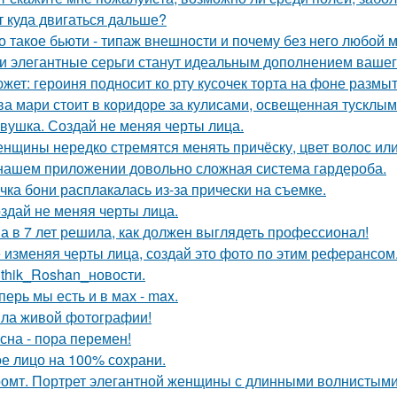
т куда двигаться дальше?
о такое бьюти - типаж внешности и почему без него любой 
и элегантные серьги станут идеальным дополнением вашего
жет: героиня подносит ко рту кусочек торта на фоне размы
ва мари стоит в коридоре за кулисами, освещенная тусклым
вушка. Создай не меняя черты лица.
нщины нередко стремятся менять причёску, цвет волос или
нашем приложении довольно сложная система гардероба.
чка бони расплакалась из-за прически на съемке.
здай не меняя черты лица.
а в 7 лет решила, как должен выглядеть профессионал!
 изменяя черты лица, создай это фото по этим реферансом
ithik_Roshan_новости.
перь мы есть и в мах - max.
ла живой фотографии!
сна - пора перемен!
е лицо на 100% сохрани.
омт. Портрет элегантной женщины с длинными волнистыми 