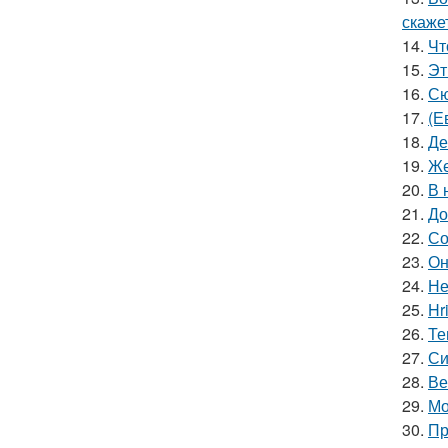
скаже
14.
Чт
15.
Эт
16.
Сю
17.
(Е
18.
Де
19.
Же
20.
В 
21.
До
22.
Со
23.
Он
24.
Не
25.
Hr
26.
Те
27.
Си
28.
Ве
29.
Мо
30.
Пр