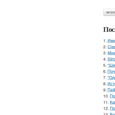
читат
Пос
1.
Ими
2.
Cla
3.
Мне
4.
Stri
5.
"Ши
6.
Поч
7.
"Од
8.
Ист
9.
Пей
10.
По
11.
Ка
12.
По
13.
Во