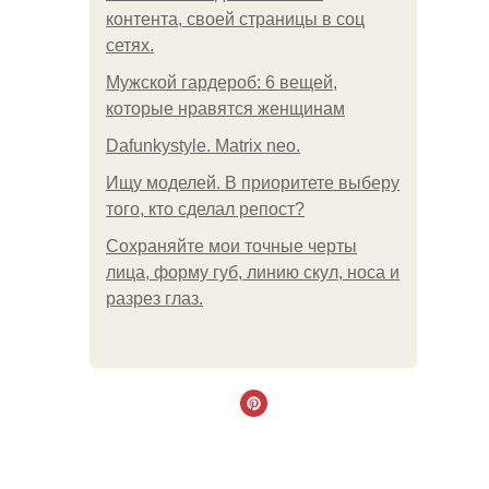
контента, своей страницы в соц
сетях.
Мужской гардероб: 6 вещей,
которые нравятся женщинам
Dafunkystyle. Matrix neo.
Ищу моделей. В приоритете выберу
того, кто сделал репост?
Сохраняйте мои точные черты
лица, форму губ, линию скул, носа и
разрез глаз.