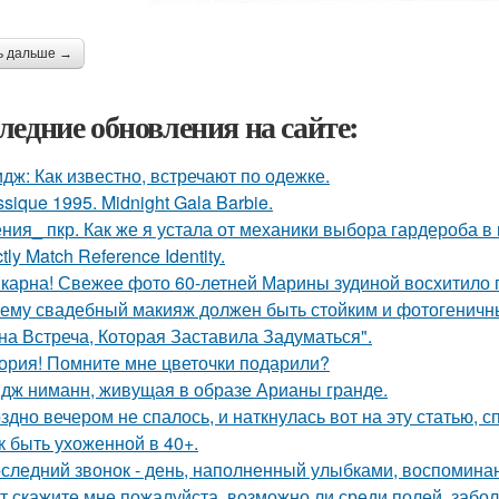
ь дальше →
ледние обновления на сайте:
дж: Как известно, встречают по одежке.
ssique 1995. Midnight Gala Barbie.
ния_ пкр. Как же я устала от механики выбора гардероба в
ctly Match Reference Identity.
карна! Свежее фото 60-летней Марины зудиной восхитило 
ему свадебный макияж должен быть стойким и фотогеничн
на Встреча, Которая Заставила Задуматься".
ория! Помните мне цветочки подарили?
дж ниманн, живущая в образе Арианы гранде.
здно вечером не спалось, и наткнулась вот на эту статью, 
к быть ухоженной в 40+.
следний звонок - день, наполненный улыбками, воспоминан
т скажите мне пожалуйста, возможно ли среди полей, забо