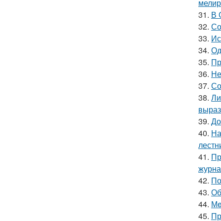
мелир
31.
В 
32.
Со
33.
Ис
34.
Од
35.
Пр
36.
Не
37.
Со
38.
Ли
выраз
39.
До
40.
На
лестн
41.
Пр
журна
42.
По
43.
Об
44.
Мe
45.
Пр