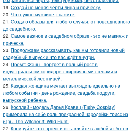
сохранить все черты, текстуру кожи, без стилизации.
19.
Создай не меняя черты лица и прическу.
20.
Что нужно мужчине, скажите.
21.
Создаю образы для любого случая: от повседневного
до свадебного.
22.
Самое важное в свадебном образе - это не макияж и
прическа.
23.
Продолжаем рассказывать, как мы готовили новый
свадебный выпуск и что вас ждёт внутри.
24.
Промт: Фэшн - портрет в полный рост в
индустриальном коридоре с кирпичными стенами и
металлической лестницей.
25.
Каждая женщина мечтает выглядеть идеально на
любом событии - день рождение, свадьба подруги,
выпускной ребенка.
26.
Косплей - модель Дарья Кравец (Fishy Cosplay)
примерила на себе роль прекрасной чародейки трисс из
игры The Witcher 3: Wild Hunt.
27.
Копируйте этот промт и вставляйте в любой из ботов