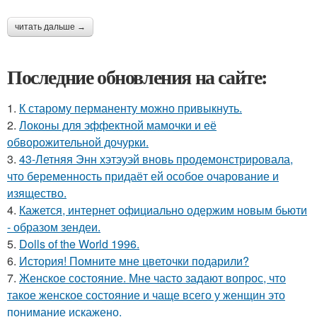
читать дальше →
Последние обновления на сайте:
1.
К старому перманенту можно привыкнуть.
2.
Локоны для эффектной мамочки и её
обворожительной дочурки.
3.
43-Летняя Энн хэтэуэй вновь продемонстрировала,
что беременность придаёт ей особое очарование и
изящество.
4.
Кажется, интернет официально одержим новым бьюти
- образом зендеи.
5.
Dolls of the World 1996.
6.
История! Помните мне цветочки подарили?
7.
Женское состояние. Мне часто задают вопрос, что
такое женское состояние и чаще всего у женщин это
понимание искажено.