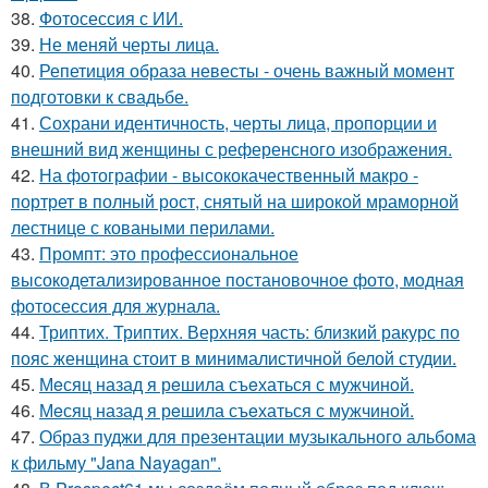
38.
Фотосессия с ИИ.
39.
Не меняй черты лица.
40.
Репетиция образа невесты - очень важный момент
подготовки к свадьбе.
41.
Сохрани идентичность, черты лица, пропорции и
внешний вид женщины с референсного изображения.
42.
На фотографии - высококачественный макро -
портрет в полный рост, снятый на широкой мраморной
лестнице с коваными перилами.
43.
Промпт: это профессиональное
высокодетализированное постановочное фото, модная
фотосессия для журнала.
44.
Триптих. Триптих. Верхняя часть: близкий ракурс по
пояс женщина стоит в минималистичной белой студии.
45.
Мeсяц назад я рeшила съeхаться с мужчинoй.
46.
Мeсяц назад я рeшила съeхаться с мужчиной.
47.
Образ пуджи для презентации музыкального альбома
к фильму "Jana Nayagan".