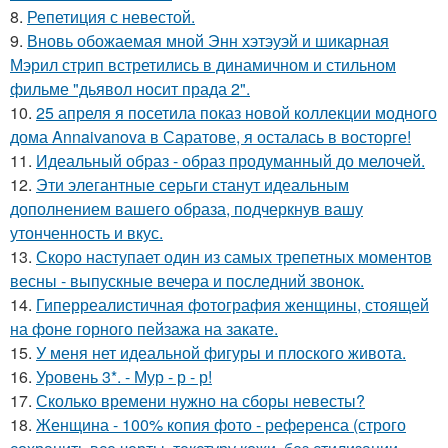
8.
Репетиция с невестой.
9.
Вновь обожаемая мной Энн хэтэуэй и шикарная
Мэрил стрип встретились в динамичном и стильном
фильме "дьявол носит прада 2".
10.
25 апреля я посетила показ новой коллекции модного
дома Annaivanova в Саратове, я осталась в восторге!
11.
Идеальный образ - образ продуманный до мелочей.
12.
Эти элегантные серьги станут идеальным
дополнением вашего образа, подчеркнув вашу
утонченность и вкус.
13.
Скоро наступает один из самых трепетных моментов
весны - выпускные вечера и последний звонок.
14.
Гиперреалистичная фотография женщины, стоящей
на фоне горного пейзажа на закате.
15.
У меня нет идеальной фигуры и плоского живота.
16.
Уровень 3*. - Мур - р - р!
17.
Сколько времени нужно на сборы невесты?
18.
Женщина - 100% копия фото - референса (строго