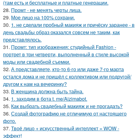
(там есть и бесплатные и платные генерации.
28.
Промт - не менять черты лица.
29.
Мое лицо на 100% сохрани.
30.
1. не сделали пробный макияж и причёску заранее - в
день свадьбы образ оказался совсем не таким, как
представлялось.
31.
Промт: тип изображения: студийный Fashion -
портрет в три четверти, выполненный в стиле высокой
моды или свадебной съемки.
32.
А представляете, кто-то 6-го или даже 7-го марта
остался дома и не пришёл с коллективом или подругой/
другом к нам на вечеринку?
33.
В женщина должна быть тайна.
34.
1. заходим в бота t. me/Aizimabot.
35.
Как выбрать свадебный макияж и не прогадать?
36.
Создай фотографию не отличимую от настоящего
фото.
37.
Твоё лицо + искусственный интеллект = WOW -
эффект!