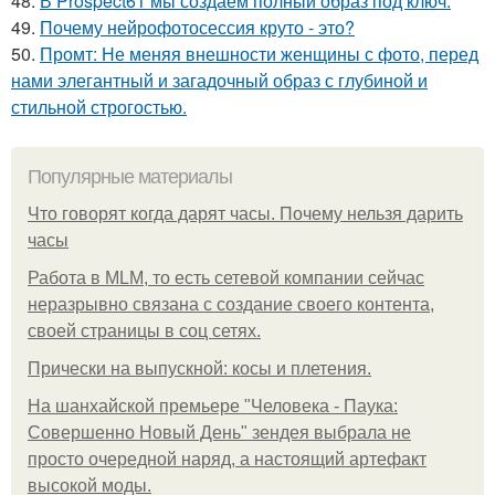
48.
В Prospect61 мы создаём полный образ под ключ:
49.
Почему нейрофотосессия круто - это?
50.
Промт: Не меняя внешности женщины с фото, перед
нами элегантный и загадочный образ с глубиной и
стильной строгостью.
Популярные материалы
Что говорят когда дарят часы. Почему нельзя дарить
часы
Работа в MLM, то есть сетевой компании сейчас
неразрывно связана с создание своего контента,
своей страницы в соц сетях.
Прически на выпускной: косы и плетения.
На шанхайской премьере "Человека - Паука:
Совершенно Новый День" зендея выбрала не
просто очередной наряд, а настоящий артефакт
высокой моды.