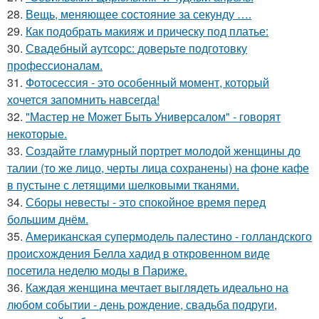
28.
Вещь, меняющее состояние за секунду ….
29.
Как подобрать макияж и прическу под платье:
30.
Свадебный аутсорс: доверьте подготовку
профессионалам.
31.
Фотосессия - это особенный момент, который
хочется запомнить навсегда!
32.
"Мастер не Может Быть Универсалом" - говорят
некоторые.
33.
Создайте гламурный портрет молодой женщины до
талии (то же лицо, черты лица сохранены) на фоне кафе
в пустыне с летящими шелковыми тканями.
34.
Сборы невесты - это спокойное время перед
большим днём.
35.
Американская супермодель палестино - голландского
происхождения Белла хадид в откровенном виде
посетила неделю моды в Париже.
36.
Каждая женщина мечтает выглядеть идеально на
любом событии - день рождение, свадьба подруги,