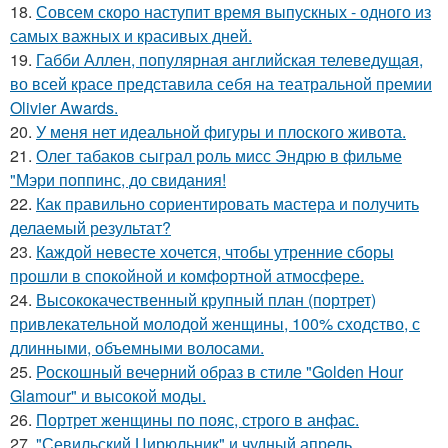
18.
Совсем скоро наступит время выпускных - одного из
самых важных и красивых дней.
19.
Габби Аллен, популярная английская телеведущая,
во всей красе представила себя на театральной премии
Olivier Awards.
20.
У меня нет идеальной фигуры и плоского живота.
21.
Олег табаков сыграл роль мисс Эндрю в фильме
"Мэри поппинс, до свидания!
22.
Как правильно сориентировать мастера и получить
делаемый результат?
23.
Каждой невесте хочется, чтобы утренние сборы
прошли в спокойной и комфортной атмосфере.
24.
Высококачественный крупный план (портрет)
привлекательной молодой женщины, 100% сходство, с
длинными, объемными волосами.
25.
Роскошный вечерний образ в стиле "Golden Hour
Glamour" и высокой моды.
26.
Портрет женщины по пояс, строго в анфас.
27.
"Севильский Цирюльник" и чудный апрель.