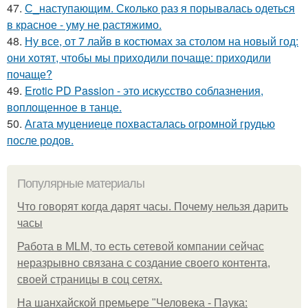
47.
С_наступающим. Сколько раз я порывалась одеться
в красное - уму не растяжимо.
48.
Ну все, от 7 лайв в костюмах за столом на новый год:
они хотят, чтобы мы приходили почаще: приходили
почаще?
49.
Erotic PD Passion - это искусство соблазнения,
воплощенное в танце.
50.
Агата муцениеце похвасталась огромной грудью
после родов.
Популярные материалы
Что говорят когда дарят часы. Почему нельзя дарить
часы
Работа в MLM, то есть сетевой компании сейчас
неразрывно связана с создание своего контента,
своей страницы в соц сетях.
На шанхайской премьере "Человека - Паука: