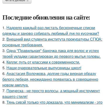
читать дальше →
Последние обновления на сайте:
1.
Надоело каждый раз листать бесконечные списки
одежды и заново собирать любимый лук по кусочкам?
2.
Внешний вид студента института прокуратуры СГЮА:
основные требования.
3.
Одна "Правильная" баночка лака для волос и успех
твоей укладки гарантирован до первого мытья головы.
4.
Келли: путь от классики к современности.
5.
Наши очаровательные выпускницы школ!
6.
Анастасия Волочкова, долгие годы верная образу
белого лебедя, неожиданно появилась в совершенно
новом амплуа.
7.
Прическа - не просто волосы, а мощный инструмент
вашего стиля!
8.
Тянь сивэй только что доказала, что минимализм - это