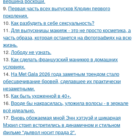
вершина роскоши.
9.
Первая часть всех выпусков Клодин первого
поколения.
10.
Как разбудить в себе сексуальность?
11.
Для выпускницы макияж - это не просто косметика, а
часть образа, которая останется на фотографиях на всю
жизнь.
12.
Лободу не узнать.
13.
Как сделать французский маникюр в домашних
условиях.
14.
На Met Gala 2026 года заметным трендом стало
обесцвечивание бровей, сделавшее их практически
незаметными.
15.
Как быть ухоженной в 40+.
16.
Вроде бы накрасилась, уложила волосы - в зеркале
всё идеально.
17.
Вновь обожаемая мной Энн хэтэуэй и шикарная
Мэрил стрип встретились в динамичном и стильном
фильме "дьявол носит прада 2".