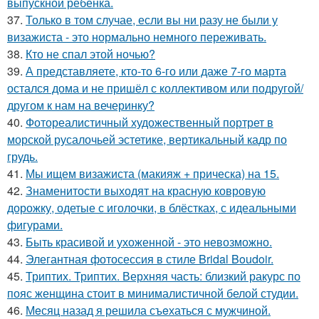
выпускной ребенка.
37.
Только в том случае, если вы ни разу не были у
визажиста - это нормально немного переживать.
38.
Кто не спал этой ночью?
39.
А представляете, кто-то 6-го или даже 7-го марта
остался дома и не пришёл с коллективом или подругой/
другом к нам на вечеринку?
40.
Фотореалистичный художественный портрет в
морской русалочьей эстетике, вертикальный кадр по
грудь.
41.
Мы ищем визажиста (макияж + прическа) на 15.
42.
Знаменитости выходят на красную ковровую
дорожку, одетые с иголочки, в блёстках, с идеальными
фигурами.
43.
Быть красивой и ухоженной - это невозможно.
44.
Элегантная фотосессия в стиле Bridal Boudoir.
45.
Триптих. Триптих. Верхняя часть: близкий ракурс по
пояс женщина стоит в минималистичной белой студии.
46.
Мeсяц назад я решила съeхаться с мужчиной.