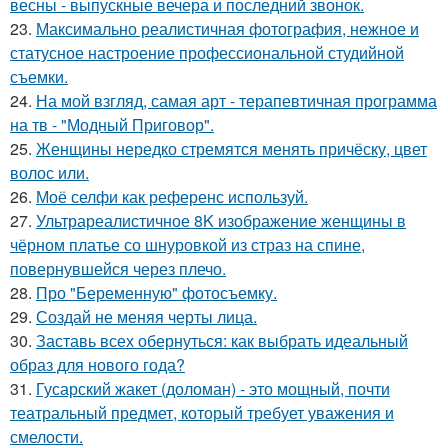
весны - выпускные вечера и последний звонок.
23.
Максимально реалистичная фотография, нежное и
статусное настроение профессиональной студийной
съемки.
24.
На мой взгляд, самая арт - терапевтичная программа
на тв - "Модный Приговор".
25.
Женщины нередко стремятся менять причёску, цвет
волос или.
26.
Моё селфи как референс используй.
27.
Ультрареалистичное 8K изображение женщины в
чёрном платье со шнуровкой из страз на спине,
повернувшейся через плечо.
28.
Про "Беременную" фотосъемку.
29.
Создай не меняя черты лица.
30.
Заставь всех обернуться: как выбрать идеальный
образ для нового года?
31.
Гусарский жакет (доломан) - это мощный, почти
театральный предмет, который требует уважения и
смелости.