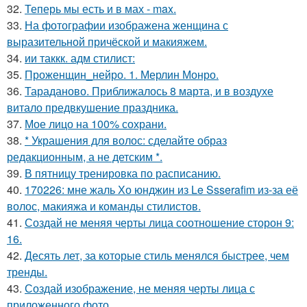
32.
Теперь мы есть и в мах - max.
33.
На фотографии изображена женщина с
выразительной причёской и макияжем.
34.
ии таккк. адм стилист:
35.
Проженщин_нейро. 1. Мерлин Монро.
36.
Тараданово. Приближалось 8 марта, и в воздухе
витало предвкушение праздника.
37.
Мое лицо на 100% сохрани.
38.
* Украшения для волос: сделайте образ
редакционным, а не детским *.
39.
В пятницу тренировка по расписанию.
40.
170226: мне жаль Хо юнджин из Le Ssserafim из-за её
волос, макияжа и команды стилистов.
41.
Создай не меняя черты лица соотношение сторон 9:
16.
42.
Десять лет, за которые стиль менялся быстрее, чем
тренды.
43.
Создай изображение, не меняя черты лица с
приложенного фото.