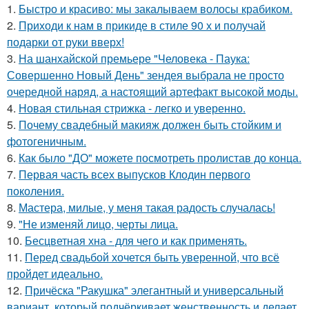
1.
Быстро и красиво: мы закалываем волосы крабиком.
2.
Приходи к нам в прикиде в стиле 90 х и получай
подарки от руки вверх!
3.
На шанхайской премьере "Человека - Паука:
Совершенно Новый День" зендея выбрала не просто
очередной наряд, а настоящий артефакт высокой моды.
4.
Новая стильная стрижка - легко и уверенно.
5.
Почему свадебный макияж должен быть стойким и
фотогеничным.
6.
Как было "ДО" можете посмотреть пролистав до конца.
7.
Первая часть всех выпусков Клодин первого
поколения.
8.
Мастера, милые, у меня такая радость случалась!
9.
"Не изменяй лицо, черты лица.
10.
Бесцветная хна - для чего и как применять.
11.
Перед свадьбой хочется быть уверенной, что всё
пройдет идеально.
12.
Причёска "Ракушка" элегантный и универсальный
вариант, который подчёркивает женственность и делает