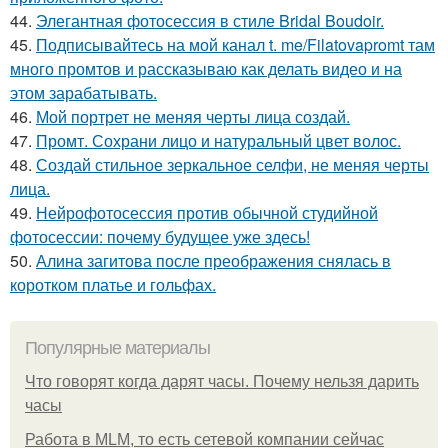
44.
Элегантная фотосессия в стиле Bridal Boudoir.
45.
Подписывайтесь на мой канал t. me/Filatovapromt там
много промтов и рассказываю как делать видео и на
этом зарабатывать.
46.
Мой портрет не меняя черты лица создай.
47.
Промт. Сохрани лицо и натуральный цвет волос.
48.
Создай стильное зеркальное селфи, не меняя черты
лица.
49.
Нейрофотосессия против обычной студийной
фотосессии: почему будущее уже здесь!
50.
Алина загитова после преображения снялась в
коротком платье и гольфах.
Популярные материалы
Что говорят когда дарят часы. Почему нельзя дарить
часы
Работа в MLM, то есть сетевой компании сейчас