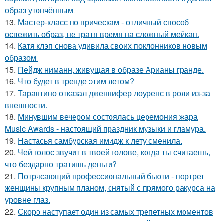
образ утончённым.
13.
Мастер-класс по прическам - отличный способ
освежить образ, не тратя время на сложный мейкап.
14.
Катя клэп снова удивила своих поклонников новым
образом.
15.
Пейдж ниманн, живущая в образе Арианы гранде.
16.
Что будет в тренде этим летом?
17.
Тарантино отказал дженнифер лоуренс в роли из-за
внешности.
18.
Минувшим вечером состоялась церемония жара
Music Awards - настоящий праздник музыки и гламура.
19.
Настасья самбурская имидж к лету сменила.
20.
Чей голос звучит в твоей голове, когда ты считаешь,
что бездарно тратишь деньги?
21.
Потрясающий профессиональный бьюти - портрет
женщины крупным планом, снятый с прямого ракурса на
уровне глаз.
22.
Скоро наступает один из самых трепетных моментов