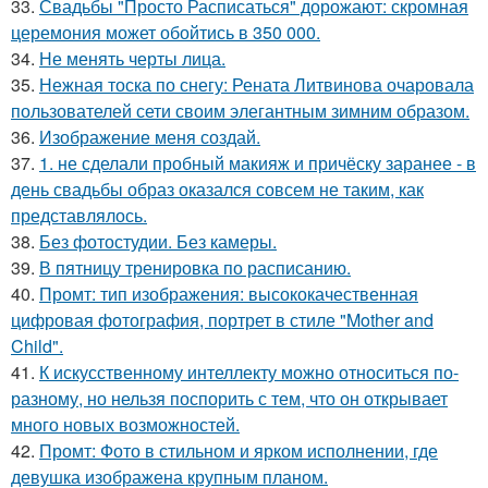
33.
Свадьбы "Просто Расписаться" дорожают: скромная
церемония может обойтись в 350 000.
34.
Не менять черты лица.
35.
Нежная тоска по снегу: Рената Литвинова очаровала
пользователей сети своим элегантным зимним образом.
36.
Изображение меня создай.
37.
1. не сделали пробный макияж и причёску заранее - в
день свадьбы образ оказался совсем не таким, как
представлялось.
38.
Без фотостудии. Без камеры.
39.
В пятницу тренировка по расписанию.
40.
Промт: тип изображения: высококачественная
цифровая фотография, портрет в стиле "Mother and
Child".
41.
К искусственному интеллекту можно относиться по-
разному, но нельзя поспорить с тем, что он открывает
много новых возможностей.
42.
Промт: Фото в стильном и ярком исполнении, где
девушка изображена крупным планом.