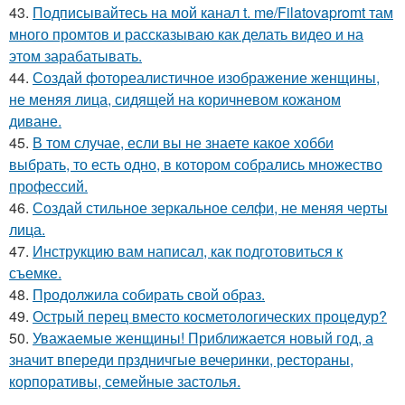
43.
Подписывайтесь на мой канал t. me/Filatovapromt там
много промтов и рассказываю как делать видео и на
этом зарабатывать.
44.
Создай фотореалистичное изображение женщины,
не меняя лица, сидящей на коричневом кожаном
диване.
45.
В том случае, если вы не знаете какое хобби
выбрать, то есть одно, в котором собрались множество
профессий.
46.
Создай стильное зеркальное селфи, не меняя черты
лица.
47.
Инструкцию вам написал, как подготовиться к
съемке.
48.
Продолжила собирать свой образ.
49.
Острый перец вместо косметологических процедур?
50.
Уважаемые женщины! Приближается новый год, а
значит впереди прздничгые вечеринки, рестораны,
корпоративы, семейные застолья.