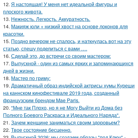
12.
Я настоящая! У меня нет идеальной фигуры и
плоского живота.
13.
Нежность. Легкость. Аккуратность.
14.
Макияж юли + низкий хвост на основе локонов для
красотки.
15.
Поздно вечером не спалось, и наткнулась вот на эту
статью, спешу поделиться с вами ….
16.
Сделай это, до встречи со своим мастером:
17.
Выпускной - один из самых ярких и запоминающихся
дней в жизни.
18.
Мастер по гриму:
19.
Драматичный образ индийской актрисы хумы Куреши
на каннском кинофестивале 2019 года, созданный
французским брендом Mae Paris.
20.
"Мне так Плохо, но я не Могу Выйти из Дома без
Полного Боевого Раскраса и Идеального Наряда".
21.
Зачем женщине заниматься своим здоровьем?
22.
Твое состояние бесценно.
23.
Выпускной 2026: мы создаем образы "под Ключ" -