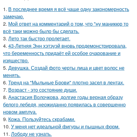
1.
В последнее время я всё чаще одну закономерность
замечаю.
2.
Мой ответ на комментарий о том, что "ну маникюр то
всё таки можно было бы сделать.
3.
Лето так быстро пролетает.
4.
43-Летняя Энн хэтэуэй вновь продемонстрировала,
что беременность придаёт ей особое очарование и
изящество.
5.
Девушка. Создай фото черты лица и цвет волос не
менять.
6.
Тренд на "Мыльные Брови" плотно засел в лентах.
7.
Возраст - это состояние души.
8.
Анастасия Волочкова, долгие годы верная образу
белого лебедя, неожиданно появилась в совершенно
новом амплуа.
9.
Кожа. Пользуйтесь скрабами.
10.
У меня нет идеальной фигуры и пышных форм.
11.
Лободу не узнать.