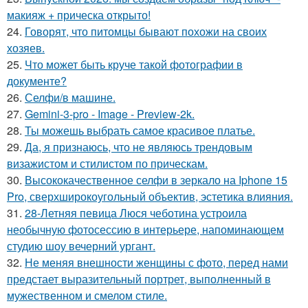
макияж + прическа открыто!
24.
Говорят, что питомцы бывают похожи на своих
хозяев.
25.
Что может быть круче такой фотографии в
документе?
26.
Селфи/в машине.
27.
Gemini-3-pro - Image - Preview-2k.
28.
Ты можешь выбрать самое красивое платье.
29.
Да, я признаюсь, что не являюсь трендовым
визажистом и стилистом по прическам.
30.
Высококачественное селфи в зеркало на Iphone 15
Pro, сверхширокоугольный объектив, эстетика влияния.
31.
28-Летняя певица Люся чеботина устроила
необычную фотосессию в интерьере, напоминающем
студию шоу вечерний ургант.
32.
Не меняя внешности женщины с фото, перед нами
предстает выразительный портрет, выполненный в
мужественном и смелом стиле.