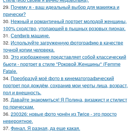
29.
Почему я - ваш идеальный выбор для макияжа и
прически?
30.
Нежный и романтичный портрет молодой женщины,
100% сходство, утопающей в пышных розовых пионах.
31.
Селфи/в машине.
32.
Используйте загруженную фотографию в качестве
точной копии человека.
33.
Это изображение представляет собой классический
бьюти - портрет в стиле "Роковой Женщины" (Femme
Fatale.
34.
Преобразуй моё фото в кинематографический
портрет под дождём, сохранив мои черты лица, возраст,
пол и внешность.
35.
Давайте знакомиться! Я Полина, визажист и стилист
по прическам.
36.
230326: новые фото чонён из Twice - это просто
невероятное.
37.
Финал. Я разная, да еще какая.