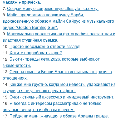
макияж + причёска.
7.
Создай живую современную Lifestyle - съёмку.
8.
Mattel представила новую куклу Барби,
вдохновлённую образом майли Сайрус из музыкального
видео "Golden Burning Sun".
9.
Максимально реалистичная фотография, элегантная и
властная студийная съемка.
10.
Просто невозможно отвести взгляд!
11.
Хотите попробовать каре?
12.
Бьюти - тренды лета 2026, которые выбирают
знаменитости.
13.
Селена гомес и Бенни Бланко испытывают кризис в
отношениях.
14.
Как же мне грустно, когда мои невесты упархивают из
студии, а я не успеваю сделать фото.
15.
Очки - стильный аксессуар и имиджевый инструмент.
16.
Я всегда с интересом рассматриваю не только
вязаные вещи, но и образы в целом.
17.
Пейдж ниманн, живущая в образе Арианы гранде.