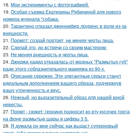
18.
Мои эксперименты с фотографией.
19.
Особая съемка Екатерины Рябининой для нового
номера журнала "собака.
20.
Тарантино отказал дженнифер лоуренс в роли из-за
внешности.
21.
Промпт: создай портрет, не меняя черты лица.
22.
Сделай это, до встречи со своим мастером:
23.
Не меняя внешность и черты лица.
24.
Джиджи хадид отказалась от модных "Размытых губ"
ради этого соблазнительного макияжа из 90-х.
25.
Описание сережек: Эти элегантные серьги станут
идеальным дополнением вашего образа, подчеркнув
вашу утонченность и вкус.
26.
Нежный, но выразительный образ для нашей юной
невесты.
27.
Промт - сюжет: героиня подносит ко рту кусочек торта
на фоне размытые шары и цифры 3 5.
28.
Я думала он мне сейчас как выдаст суперновый
стиль (ибо своим я вечно недовольна).