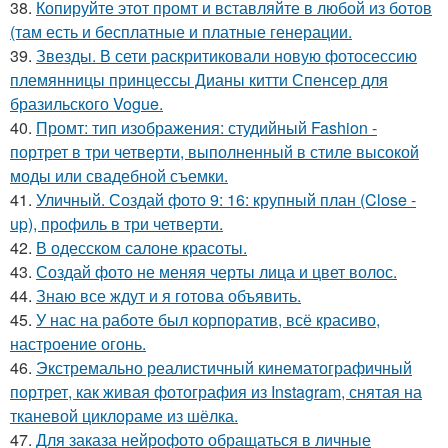
38.
Копируйте этот промт и вставляйте в любой из ботов
(там есть и бесплатные и платные генерации.
39.
Звезды. В сети раскритиковали новую фотосессию
племянницы принцессы Дианы китти Спенсер для
бразильского Vogue.
40.
Промт: тип изображения: студийный Fashion -
портрет в три четверти, выполненный в стиле высокой
моды или свадебной съемки.
41.
Уличный. Создай фото 9: 16: крупный план (Close -
up), профиль в три четверти.
42.
В одесском салоне красоты.
43.
Создай фото не меняя черты лица и цвет волос.
44.
Знаю все ждут и я готова объявить.
45.
У нас на работе был корпоратив, всё красиво,
настроение огонь.
46.
Экстремально реалистичный кинематографичный
портрет, как живая фотография из Instagram, снятая на
тканевой циклораме из шёлка.
47.
Для заказа нейрофото обращаться в личные