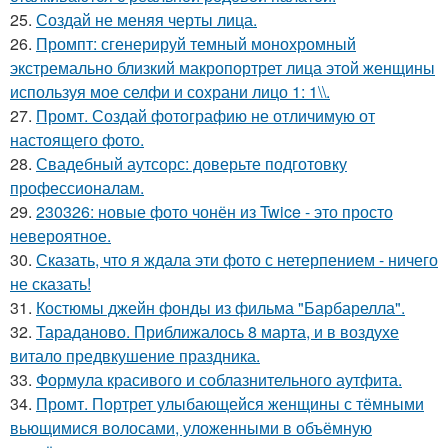
25.
Создай не меняя черты лица.
26.
Промпт: сгенерируй темный монохромный
экстремально близкий макропортрет лица этой женщины
используя мое селфи и сохрани лицо 1: 1\\.
27.
Промт. Создай фотографию не отличимую от
настоящего фото.
28.
Свадебный аутсорс: доверьте подготовку
профессионалам.
29.
230326: новые фото чонён из Twice - это просто
невероятное.
30.
Сказать, что я ждала эти фото с нетерпением - ничего
не сказать!
31.
Костюмы джейн фонды из фильма "Барбарелла".
32.
Тараданово. Приближалось 8 марта, и в воздухе
витало предвкушение праздника.
33.
Формула красивого и соблазнительного аутфита.
34.
Промт. Портрет улыбающейся женщины с тёмными
вьющимися волосами, уложенными в объёмную