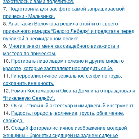
захотелось с вами поделиться.
7.
Подготовила для вас фото самой запрашиваемой
прически - Мальвинки.
8.
Анастасия Волочкова решила отойти от своего
привычного имиджа "Белого Лебедя" и предстала перед
публикой в неожиданном облике.
9.
Многие знают меня как свадебного визажиста и
мастера по прическам.
10.
Протирать лицо льдом полезно и другие мифы о
красоте, которые заставляют нас вредить себе.
11.
Гиперреалистичное зеркальное селфи по грудь,
сохранить внешность.
12.
Роман Костомаров и Оксана Домнина отпраздновали
"Никелевую Свадьбу".
13.
Очки - стильный аксессуар и имиджевый инструмент.
14.
Радость, гордость, волнение, грусть, облегчение,
свобода.
15.
Создай фотореалистичное изображение молодой
женщины - брюнетки сидящей на заднем сиденье