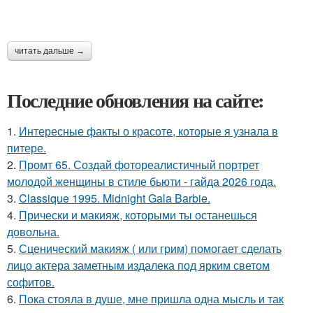
читать дальше →
Последние обновления на сайте:
1.
Интересные факты о красоте, которые я узнала в
питере.
2.
Промт 65. Создай фотореалистичный портрет
молодой женщины в стиле бьюти - гайда 2026 года.
3.
Classique 1995. Midnight Gala Barbie.
4.
Прически и макияж, которыми ты останешься
довольна.
5.
Сценический макияж ( или грим) помогает сделать
лицо актера заметным издалека под ярким светом
софитов.
6.
Пока стояла в душе, мне пришла одна мысль и так