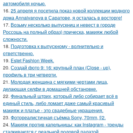
автомобиля ночью.
16.
25 апреля я посетила показ новой коллекции модного
дома Annaivanova в Саратове, я осталась в восторге!
17.
Возьму несколько выпускниц и невест в городе
Россошь на полный образ) прическа, макияж любой
сложности.
18.
Подготовка к выпускному - волнительно и
ответственно.
19.
Estet Fashion Week.
20.
Создай фото 9: 16: крупный план (Close - up),
профиль в три четверти.
21.
Молодая женщина с мягкими чертами лица,
делающая селфи в домашней обстановке.
22.
Финальный штрих, который либо собирает всё в
единый стиль, либо ломает даже самый красивый
макияж и платье - это свадебные украшения.
23.
Фотореалистичная съёмка Sony, 70mm, f/2.
24.
Макияж против капельницы: как Instagram - тренды
сталкиваются с реальной родовой палатой.