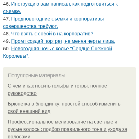
46.
Инструкцию вам написал, как подготовиться к
съемке.
47.
Предновогодние съёмки и корпоративы
совершенства требуют.
48.
Что взять с собой в на корпоратив?
49.
Промт создай портрет, не меняя черты лица.
50.
Новогодняя ночь с колье "Сердце Снежной
Королевы".
Популярные материалы
С чем и как носить гольфы и гетры: полное
руководство
Брюнетка в блондинку: простой способ изменить
свой внешний вид
Профессиональное мелирование на светлые и
русые волосы: подбор правильного тона и ухода за
волосами