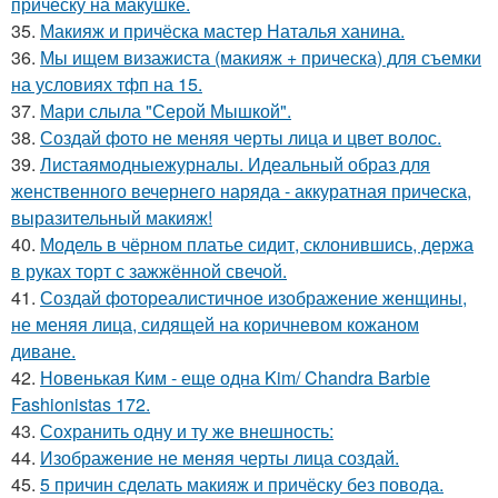
причёску на макушке.
35.
Макияж и причёска мастер Наталья ханина.
36.
Мы ищем визажиста (макияж + прическа) для съемки
на условиях тфп на 15.
37.
Мари слыла "Серой Мышкой".
38.
Создай фото не меняя черты лица и цвет волос.
39.
Листаямодныежурналы. Идеальный образ для
женственного вечернего наряда - аккуратная прическа,
выразительный макияж!
40.
Модель в чёрном платье сидит, склонившись, держа
в руках торт с зажжённой свечой.
41.
Создай фотореалистичное изображение женщины,
не меняя лица, сидящей на коричневом кожаном
диване.
42.
Новенькая Ким - еще одна Kim/ Chandra Barbie
Fashionistas 172.
43.
Сохранить одну и ту же внешность:
44.
Изображение не меняя черты лица создай.
45.
5 причин сделать макияж и причёску без повода.