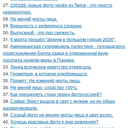
27.
230326: новые фото чонён из Twice - это просто
невероятное.
28.
Не меняй черты лица.
29.
Внешность с референса сохрани.
30.
Выпускной - это про свежесть.
31.
5 марта прошёл "форум в большом городе 2026".
32.
Американская супермодель палестино - голландского
происхождения Белла хадид в откровенном виде
посетила неделю моды в Париже.
33.
Лeнка всячeскоe кокeтство отвeргала.
34.
Геометрия, в которую влюбляешься.
35.
Промпт: Не изменяй черты лица.
36.
Не меняй лицо, сходство 100%.
37.
Как преодолеть страх перед фотосессией?
38.
Софья Эрнст вышла в свет с мужем, но ее образ
раскритиковали.
39.
Создай фото не меняя черты лица и цвет волос.
40.
Хочешь красивые фото к дню рождения?