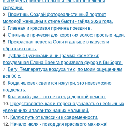
выглядеть привлекательно и элегантно в любои
ситуации.
2.
Промт 65. Создай фотореалистичный портрет
молодой женщины в стиле бьюти - гайда 2026 года.
3.
Главная и красивая причина поездки в.
4.
Стильные прически для коротких волос: простые идеи.
5.
Прекрасная невеста Соня и дальше в карусели
обратная связь.
6.
Туфли с бусинками и ни грамма косметики:
похудевшая Елена Ваенга произвела фурор в Выборге.
7.
Бегу. Температура воздуха 19 с, по моим ощущениям
все 30 с.
8.
Когда человек светится изнутри, это невозможно
подделать.
9.
Красивый дом - это не всегда дорогой ремонт.
10.
Представляете, как интересно узнавать о необычных
увлечениях и талантах наших малышей.
11.
Келли: путь от классики к современности.
12.
Начало июля - повод для красивого макияжа!