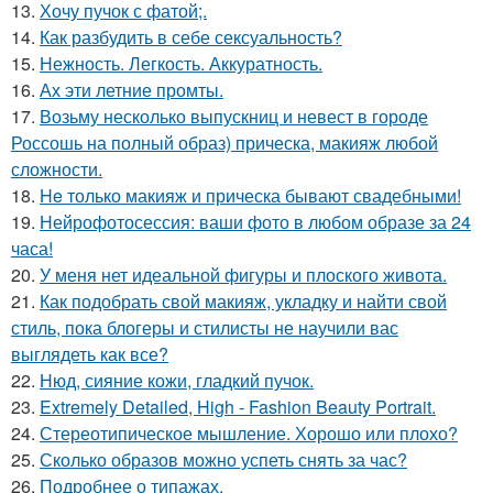
13.
Хочу пучок с фатой;.
14.
Как разбудить в себе сексуальность?
15.
Нежность. Легкость. Аккуратность.
16.
Ах эти летние промты.
17.
Возьму несколько выпускниц и невест в городе
Россошь на полный образ) прическа, макияж любой
сложности.
18.
He только макияж и прическа бывают свадебными!
19.
Нейрофотосессия: ваши фото в любом образе за 24
часа!
20.
У меня нет идеальной фигуры и плоского живота.
21.
Как подобрать свой макияж, укладку и найти свой
стиль, пока блогеры и стилисты не научили вас
выглядеть как все?
22.
Нюд, сияние кожи, гладкий пучок.
23.
Extremely Detailed, High - Fashion Beauty Portrait.
24.
Стереотипическое мышление. Хорошо или плохо?
25.
Сколько образов можно успеть снять за час?
26.
Подробнее о типажах.