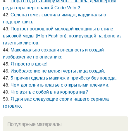
41.
Пора создать вайфу мечты - вышла демоверсия
редактора персонажей Code Vein 2.
42.
Селена гомез сменила имидж, кардинально
подстригшись.
43.
Портрет роскошной молодой женщины в стиле
высокой моды (High Fashion), позирующей на фоне из
газетных листов.
44.
Максимально сохрани внешность и создай
изображение по описанию:
45.
Я просто в шоке!
46.
Изображение не меняя черты лица создай.
47.
5 причин сделать макияж и причёску без повода.
48.
Чем дополнить платье с открытыми плечами.
49.
Что взять с собой в на корпоратив?
50.
Я для вас следующие серии нашего сериала
готовлю.
Популярные материалы