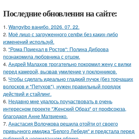
Последние обновления на сайте:
1.
Wangyibo ванибо. 2026. 07. 22.
2.
Моё лицо с загруженного селфи без каких-либо
изменений используй.
3.
"Рома Приехал в Ростов": Полина Диброва
познакомила любовника с отцом.
4.
Андрей Малахов трогательно покормил жену с вилки
перед камерой, вызвав умиление у поклонников.
5.
Чтобы сделать идеально гладкий пучок (без торчащих
волосков и "Петухов"), нужен правильный порядок
действий и стайлинг.
6.
Недавно мне удалось поучаствовать в очень
интересном проекте "Женский Образ" от профсоюза,
благодаря Анне Матвиенко.
7.
Анастасия Волочкова решила отойти от своего
привычного имиджа "Белого Лебедя" и предстала перед
публикой в неожиданном облике.