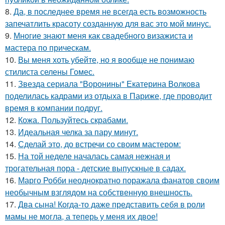
8.
Да, в последнее время не всегда есть возможность
запечатлить красоту созданную для вас это мой минус.
9.
Многие знают меня как свадебного визажиста и
мастера по прическам.
10.
Вы меня хоть убейте, но я вообще не понимаю
стилиста селены Гомес.
11.
Звезда сериала "Воронины" Екатерина Волкова
поделилась кадрами из отдыха в Париже, где проводит
время в компании подруг.
12.
Кожа. Пользуйтесь скрабами.
13.
Идеальная челка за пару минут.
14.
Сделай это, до встречи со своим мастером:
15.
На той неделе началась самая нежная и
трогательная пора - детские выпускные в садах.
16.
Марго Робби неоднократно поражала фанатов своим
необычным взглядом на собственную внешность.
17.
Два сына! Когда-то даже представить себя в роли
мамы не могла, а теперь у меня их двое!