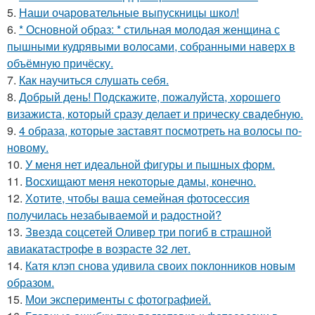
5.
Наши очаровательные выпускницы школ!
6.
* Основной образ: * стильная молодая женщина с
пышными кудрявыми волосами, собранными наверх в
объёмную причёску.
7.
Как научиться слушать себя.
8.
Добрый день! Подскажите, пожалуйста, хорошего
визажиста, который сразу делает и прическу свадебную.
9.
4 образа, которые заставят посмотреть на волосы по-
новому.
10.
У меня нет идеальной фигуры и пышных форм.
11.
Восхищают меня некоторые дамы, конечно.
12.
Хотите, чтобы ваша семейная фотосессия
получилась незабываемой и радостной?
13.
Звезда соцсетей Оливер три погиб в страшной
авиакатастрофе в возрасте 32 лет.
14.
Катя клэп снова удивила своих поклонников новым
образом.
15.
Мои эксперименты с фотографией.