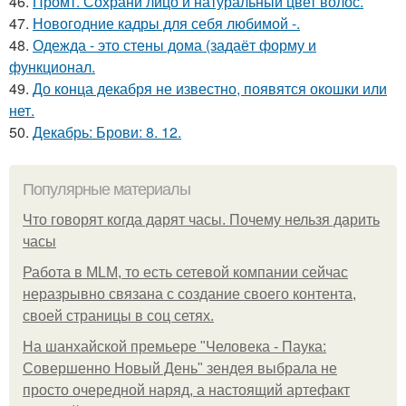
46.
Промт. Сохрани лицо и натуральный цвет волос.
47.
Новогодние кадры для себя любимой -.
48.
Одежда - это стены дома (задаёт форму и
функционал.
49.
До конца декабря не известно, появятся окошки или
нет.
50.
Декабрь: Брови: 8. 12.
Популярные материалы
Что говорят когда дарят часы. Почему нельзя дарить
часы
Работа в MLM, то есть сетевой компании сейчас
неразрывно связана с создание своего контента,
своей страницы в соц сетях.
На шанхайской премьере "Человека - Паука:
Совершенно Новый День" зендея выбрала не
просто очередной наряд, а настоящий артефакт