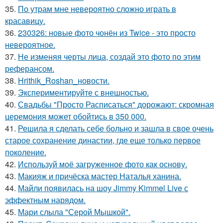
35.
По утрам мне невероятно сложно играть в
красавицу.
36.
230326: новые фото чонён из Twice - это просто
невероятное.
37.
Не изменяя черты лица, создай это фото по этим
реферансом.
38.
Hrithik_Roshan_новости.
39.
Экспериментируйте с внешностью.
40.
Свадьбы "Просто Расписаться" дорожают: скромная
церемония может обойтись в 350 000.
41.
Решила я сделать себе больно и зашла в свое очень
старое сохранение династии, где еще только первое
поколение.
42.
Используй моё загруженное фото как основу.
43.
Макияж и причёска мастер Наталья ханина.
44.
Майли появилась на шоу Jimmy Kimmel Live с
эффектным нарядом.
45.
Мари слыла "Серой Мышкой".