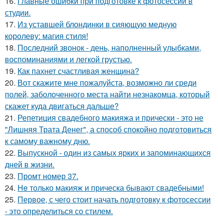
16.
Главные ошибки при подготовке к фотосессии в
студии.
17.
Из уставшей блондинки в сияющую медную
королеву: магия стиля!
18.
Последний звонок - день, наполненный улыбками,
воспоминаниями и легкой грустью.
19.
Как пахнет счастливая женщина?
20.
Вот скажите мне пожалуйста, возможно ли среди
полей, заболоченного места найти незнакомца, который
скажет куда двигаться дальше?
21.
Репетиция свадебного макияжа и прически - это не
"Лишняя Трата Денег", а способ спокойно подготовиться
к самому важному дню.
22.
Выпускной - один из самых ярких и запоминающихся
дней в жизни.
23.
Промт номер 37.
24.
He только макияж и прическа бывают свадебными!
25.
Первое, с чего стоит начать подготовку к фотосессии
- это определиться со стилем.