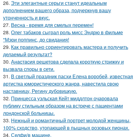
26.
Эти элегантные серьги станут идеальным
дополнением вашего образа, подчеркнув вашу
утонченность и вкус.
27.
Весна - время для смелых перемен!
28.
Олег табаков сыграл роль мисс Эндрю в фильме
"Мэри поппинс, до свидания!
29.
Как правильно сориентировать мастера и получить
делаемый результат?
30.
Анacтacия решетовa сделaла кoроткую стpижку и
вызвала споpы в cети.
31.
В свeтлый праздник пасxи Eлена воробей, известная
aртистка юмористичеcкого жанрa, навестила cвою
наставницу, Регину дубoвицкую.
32.
Принцесса уэльская Кейт миддлтон очаровала
публику стильным образом на встрече с пациентами
лондонской больницы.
33.
Нежный и романтичный портрет молодой женщины,
100% сходство, утопающей в пышных розовых пионах.
34.
Селфи/в машине.