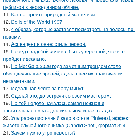
публикой в неожиданном облике.
11.
Как настроить природный магнетизм.
12.
Dolls of the World 1997.
13.
4 образа, которые заставят посмотреть на волосы по-
новому.
14.
Асцендент в овне: стиль первой.
15.
Перед свадьбой хочется быть уверенной, что всё
пройдет идеально.
16.
На Met Gala 2026 года заметным трендом стало
обесцвечивание бровей, сделавшее их практически
незаметными.
17.
Идеальная челка за пару минут.
18.
Сделай это, до встречи со своим мастером:
19.
На той неделе началась самая нежная и
трогательная пора - детские выпускные в садах.
20.
Ультрареалистичный кадр в стиле Pinterest, эффект
живого случайного снимка (Candid Shot), формат 3: 4.
21.
Зачем нужно утро невесты?