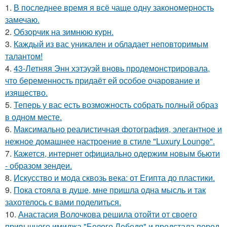
1.
В последнее время я всё чаще одну закономерность
замечаю.
2.
Обзорчик на зимнюю курн.
3.
Каждый из вас уникален и обладает неповторимым
талантом!
4.
43-Летняя Энн хэтэуэй вновь продемонстрировала,
что беременность придаёт ей особое очарование и
изящество.
5.
Теперь у вас есть возможность собрать полный образ
в одном месте.
6.
Максимально реалистичная фотография, элегантное и
нежное домашнее настроение в стиле "Luxury Lounge".
7.
Кажется, интернет официально одержим новым бьюти
- образом зендеи.
8.
Искусство и мода сквозь века: от Египта до пластики.
9.
Пока стояла в душе, мне пришла одна мысль и так
захотелось с вами поделиться.
10.
Анастасия Волочкова решила отойти от своего
привычного имиджа "Белого Лебедя" и предстала перед