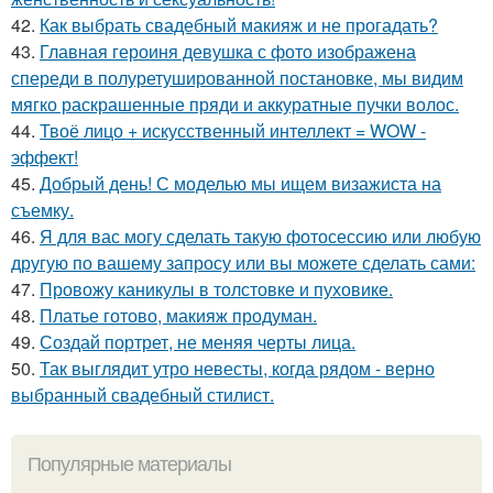
42.
Как выбрать свадебный макияж и не прогадать?
43.
Главная героиня девушка с фото изображена
спереди в полуретушированной постановке, мы видим
мягко раскрашенные пряди и аккуратные пучки волос.
44.
Твоё лицо + искусственный интеллект = WOW -
эффект!
45.
Добрый день! С моделью мы ищем визажиста на
съемку.
46.
Я для вас могу сделать такую фотосессию или любую
другую по вашему запросу или вы можете сделать сами:
47.
Провожу каникулы в толстовке и пуховике.
48.
Платье готово, макияж продуман.
49.
Создай портрет, не меняя черты лица.
50.
Так выглядит утро невесты, когда рядом - верно
выбранный свадебный стилист.
Популярные материалы