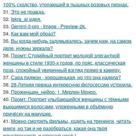
100% сходство, утопающей в пышных розовых пионах.
31.
Это не правда.
32.
Iskra_ai идея.
33.
Gemini-3-pro - Image - Preview-2k.
34.
Как вам мой образ?
35.
Вы когда-нибудь задумывались, зачем нам, на самом
деле, нужны зеркала?
36.
Промт: Студийный портрет молодой элегантной
женщины в стиле 1930-х годов, по пояс, классическая
поза, спокойный уверенный взгляд прямо в камеру.
37.
Сара пиджон - хорошенькая, но что она надела?
38.
28-Летняя певица интересную фотосессию устроила.
39.
Проженщин_нейро. 1. Мерлин Монро.
40.
Промт. Портрет улыбающейся женщины с тёмными
вьющимися волосами, уложенными в объёмную
причёску на макушке.
41.
Можно смотреть фильмы, ходить на тренинги, читать
книги, но так и не разобраться, какая она твоя
женственность и сексуальность!