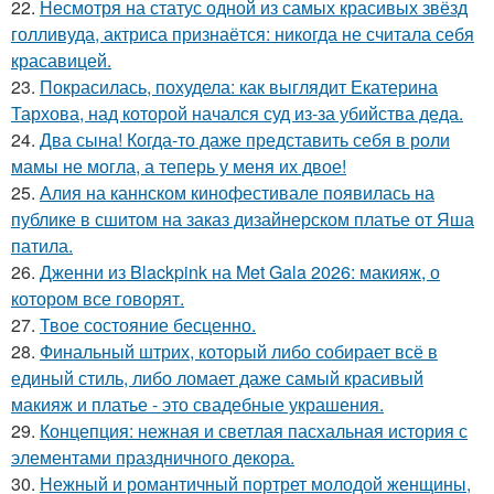
22.
Несмотря на статус одной из самых красивых звёзд
голливуда, актриса признаётся: никогда не считала себя
красавицей.
23.
Покрасилась, похудела: как выглядит Екатерина
Тархова, над которой начался суд из-за убийства деда.
24.
Два сына! Когда-то даже представить себя в роли
мамы не могла, а теперь у меня их двое!
25.
Алия на каннском кинофестивале появилась на
публике в сшитом на заказ дизайнерском платье от Яша
патила.
26.
Дженни из Blackpink на Met Gala 2026: макияж, о
котором все говорят.
27.
Твое состояние бесценно.
28.
Финальный штрих, который либо собирает всё в
единый стиль, либо ломает даже самый красивый
макияж и платье - это свадебные украшения.
29.
Концепция: нежная и светлая пасхальная история с
элементами праздничного декора.
30.
Нежный и романтичный портрет молодой женщины,