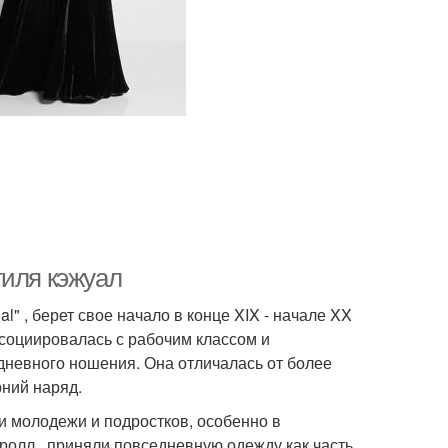
тиля кэжуал
l" , берет свое начало в конце XIX - начале XX
социировалась с рабочим классом и
невного ношения. Она отличалась от более
рний наряд.
ди молодежи и подростков, особенно в
олл , приняли повседневную одежду как часть