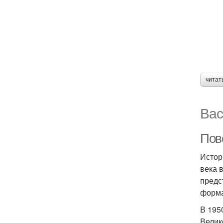
читат
Вас
Пов
Истор
века 
предс
форма
В 195
Велик