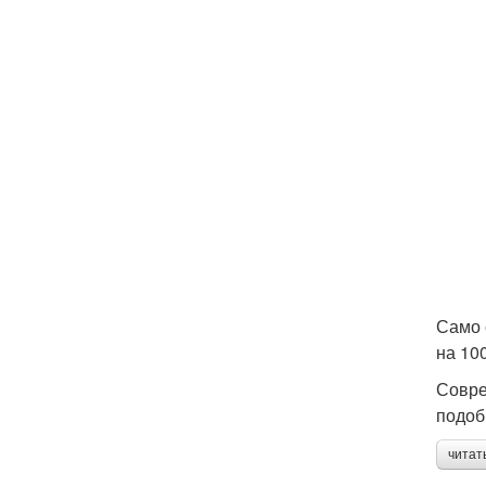
Само 
на 10
Совре
подоб
читат