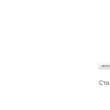
читат
Сти