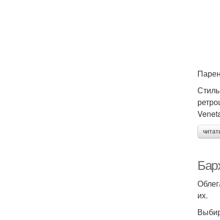
Парен
Стиль
ретро
Venet
читат
Бар
Облег
их.
Выбир