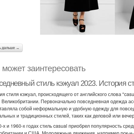
ь дальше →
 может заинтересовать
седневный стиль кэжуал 2023. История с
ия стиля кэжуал, происходящего от английского слова "casua
в Великобритании. Первоначально повседневная одежда ас
тавляла собой неформальную и удобную одежду для повсед
льных и традиционных стилей, таких как деловой или вече
0-х и 1960-х годах стиль casual приобрел популярность сре
обритании и США. Молодежные движения, например рок-н-р