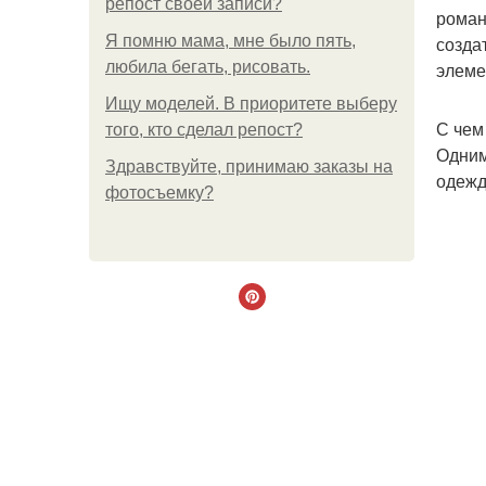
репост своей записи?
роман
Я помню мама, мне было пять,
созда
любила бегать, рисовать.
элеме
Ищу моделей. В приоритете выберу
С чем
того, кто сделал репост?
Одним
Здравствуйте, принимаю заказы на
одежд
фотосъемку?