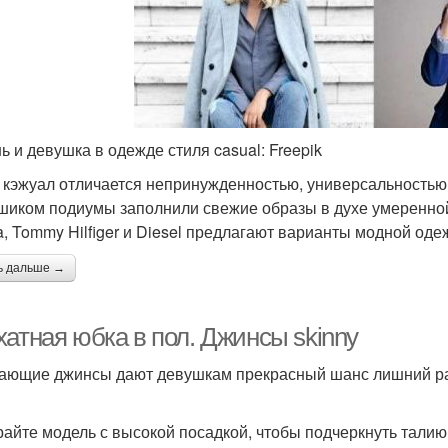
ь и девушка в одежде стиля casual: Freepik
 кэжуал отличается непринужденностью, универсальностью
шиком подиумы заполнили свежие образы в духе умеренной 
a, Tommy Hilfiger и Diesel предлагают варианты модной оде
ь дальше →
хатная юбка в пол. Джинсы skinny
ающие джинсы дают девушкам прекрасный шанс лишний раз
айте модель с высокой посадкой, чтобы подчеркнуть талию 