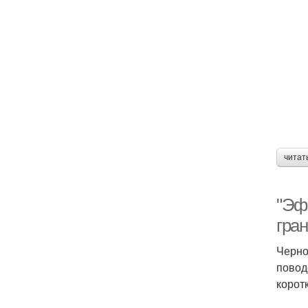
читат
"Эф
гра
Черно
повод
корот