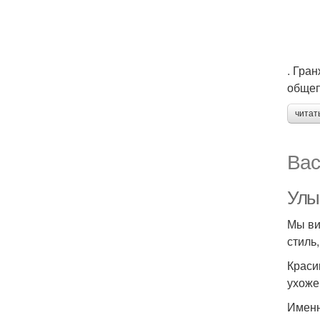
. Гра
общеп
читат
Вас
Улыб
Мы ви
стиль
Краси
ухоже
Именн