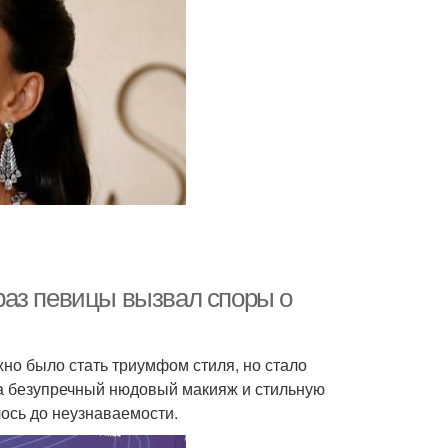
раз певицы вызвал споры о
но было стать триумфом стиля, но стало
а безупречный нюдовый макияж и стильную
лось до неузнаваемости.