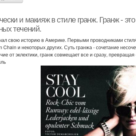
ески и макияж в стиле гранж. Гранж - эт
ных течений.
чал свою историю в Америке. Первыми проводниками стиля 
 in Chain и некоторых других. Суть гранжа - сочетание несо
ичие от эклектики, гранж совмещает все и сразу, превращ
йль