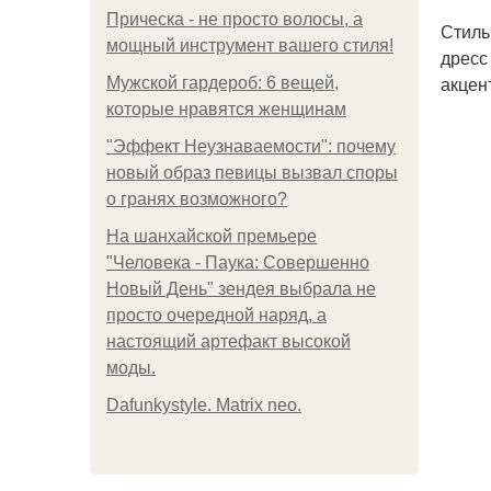
Прическа - не просто волосы, а
Стиль
мощный инструмент вашего стиля!
дресс
акцен
Мужской гардероб: 6 вещей,
которые нравятся женщинам
"Эффект Неузнаваемости": почему
новый образ певицы вызвал споры
о гранях возможного?
На шанхайской премьере
"Человека - Паука: Совершенно
Новый День" зендея выбрала не
просто очередной наряд, а
настоящий артефакт высокой
моды.
Dafunkystyle. Matrix neo.