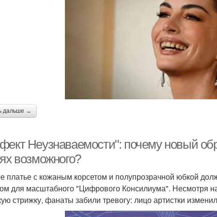
ь дальше →
фект Неузнаваемости": почему новый об
нях возможного?
е платье с кожаным корсетом и полупрозрачной юбкой долж
ом для масштабного "Цифрового Консилиума". Несмотря н
кую стрижку, фанаты забили тревогу: лицо артистки измени