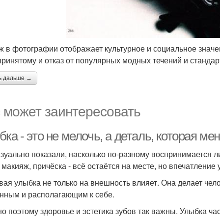
нж в фотографии отображает культурное и социальное значе
ринятому и отказ от популярных модных течений и станда
ь дальше →
 может заинтересовать
ка - это не мелочь, а деталь, которая ме
зуально показали, насколько по-разному воспринимается ли
, макияж, причёска - всё остаётся на месте, но впечатление
вая улыбка не только на внешность влияет. Она делает че
нным и располагающим к себе.
о поэтому здоровье и эстетика зубов так важны. Улыбка час