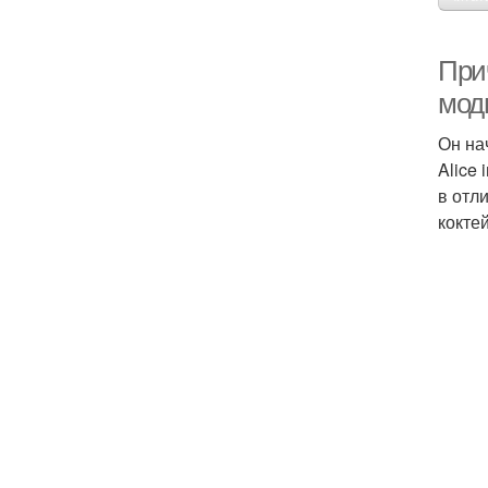
Прич
мод
Он на
Alice
в отл
кокте