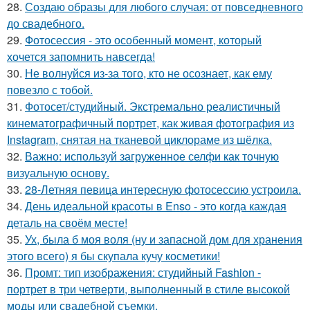
28.
Создаю образы для любого случая: от повседневного
до свадебного.
29.
Фотосессия - это особенный момент, который
хочется запомнить навсегда!
30.
Не волнуйся из-за того, кто не осознает, как ему
повезло с тобой.
31.
Фотосет/студийный. Экстремально реалистичный
кинематографичный портрет, как живая фотография из
Instagram, снятая на тканевой циклораме из шёлка.
32.
Важно: используй загруженное селфи как точную
визуальную основу.
33.
28-Летняя певица интересную фотосессию устроила.
34.
День идеальной красоты в Enso - это когда каждая
деталь на своём месте!
35.
Ух, была б моя воля (ну и запасной дом для хранения
этого всего) я бы скупала кучу косметики!
36.
Промт: тип изображения: студийный Fashion -
портрет в три четверти, выполненный в стиле высокой
моды или свадебной съемки.