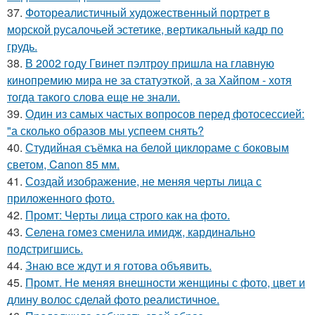
37.
Фотореалистичный художественный портрет в
морской русалочьей эстетике, вертикальный кадр по
грудь.
38.
В 2002 году Гвинет пэлтроу пришла на главную
кинопремию мира не за статуэткой, а за Хайпом - хотя
тогда такого слова еще не знали.
39.
Один из самых частых вопросов перед фотосессией:
"а сколько образов мы успеем снять?
40.
Студийная съёмка на белой циклораме с боковым
светом, Canon 85 мм.
41.
Создай изображение, не меняя черты лица с
приложенного фото.
42.
Промт: Черты лица строго как на фото.
43.
Селена гомез сменила имидж, кардинально
подстригшись.
44.
Знаю все ждут и я готова объявить.
45.
Промт. Не меняя внешности женщины с фото, цвет и
длину волос сделай фото реалистичное.