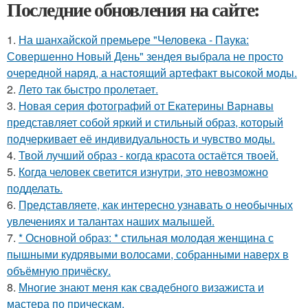
Последние обновления на сайте:
1.
На шанхайской премьере "Человека - Паука:
Совершенно Новый День" зендея выбрала не просто
очередной наряд, а настоящий артефакт высокой моды.
2.
Лето так быстро пролетает.
3.
Новая серия фотографий от Екатерины Варнавы
представляет собой яркий и стильный образ, который
подчеркивает её индивидуальность и чувство моды.
4.
Твой лучший образ - когда красота остаётся твоей.
5.
Когда человек светится изнутри, это невозможно
подделать.
6.
Представляете, как интересно узнавать о необычных
увлечениях и талантах наших малышей.
7.
* Основной образ: * стильная молодая женщина с
пышными кудрявыми волосами, собранными наверх в
объёмную причёску.
8.
Многие знают меня как свадебного визажиста и
мастера по прическам.