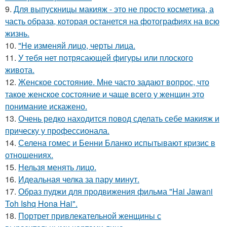
9.
Для выпускницы макияж - это не просто косметика, а
часть образа, которая останется на фотографиях на всю
жизнь.
10.
"Не изменяй лицо, черты лица.
11.
У тебя нет потрясающей фигуры или плоского
живота.
12.
Женское состояние. Мне часто задают вопрос, что
такое женское состояние и чаще всего у женщин это
понимание искажено.
13.
Очень редко находится повод сделать себе макияж и
прическу у профессионала.
14.
Селена гомес и Бенни Бланко испытывают кризис в
отношениях.
15.
Нельзя менять лицо.
16.
Идеальная челка за пару минут.
17.
Образ пуджи для продвижения фильма "Hai Jawani
Toh Ishq Hona Hai".
18.
Портрет привлекательной женщины с