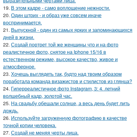
выразительными чертами лица.
19.
В этом кадре - само воплощение нежности.
20.
Один штрих - и образ уже совсем иначе
воспринимается.
21.
Выпускной - один из самых ярких и запоминающихся
дней в жизни.
22.
Создай портрет той же женщины что и на фото
реалистичное фото, снятое на Iphone 15/16 в
естественном режиме, высокое качество, живое и
атмосферное.
23.
Хочешь выглядеть так, будто над твоим образом
поработала команда визажистов и стилистов из глянца?
24.
Гиперреалистичное фото Instagram, 3: 4. летний
волшебный кадр, золотой час.
25.
На свадьбу обещали солнце, а весь день будет лить
дождь.
26.
Используйте загруженную фотографию в качестве
точной копии человека.
27.
Создай не меняя черты лица.