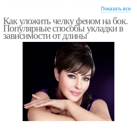
Показать все
Как уложить челку феном на бок.
Тенденции в весенних
Длинная челка
Популярные способы укладки в
стрижках
зависимости от длины