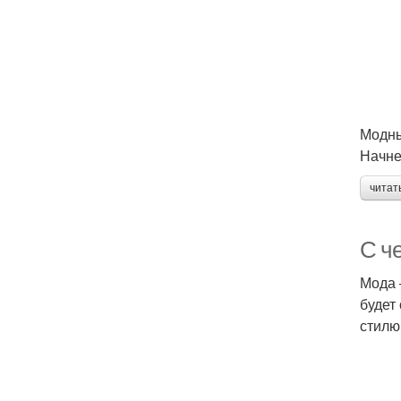
Модны
Начне
читат
С ч
Мода 
будет
стилю