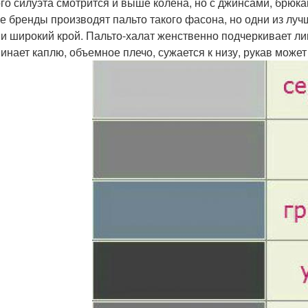
го силуэта смотрится и выше колена, но с джинсами, брюка
е бренды производят пальто такого фасона, но одни из луч
 и широкий крой. Пальто-халат женственно подчеркивает л
инает каплю, объемное плечо, сужается к низу, рукав може