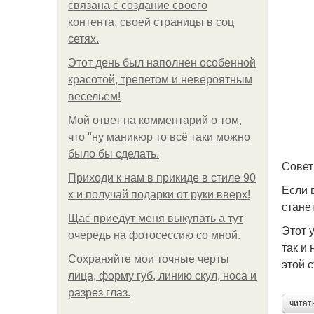
связана с создание своего
контента, своей страницы в соц
сетях.
Этот день был наполнен особенной
красотой, трепетом и невероятным
весельем!
Мой ответ на комментарий о том,
что "ну маникюр то всё таки можно
было бы сделать.
Сове
Приходи к нам в прикиде в стиле 90
Если 
х и получай подарки от руки вверх!
стане
Щас приедут меня выкупать а тут
Этот 
очередь на фотосессию со мной.
так и 
Сохраняйте мои точные черты
этой 
лица, форму губ, линию скул, носа и
разрез глаз.
читат