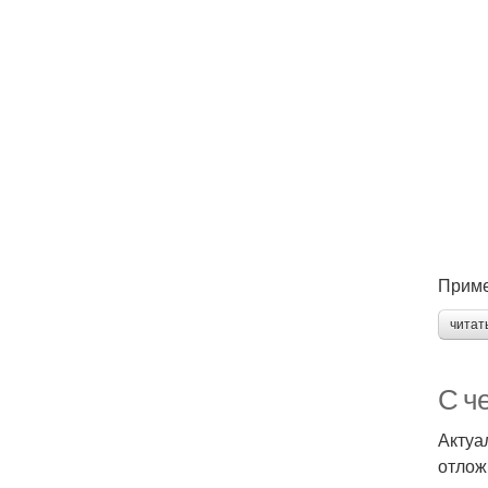
Прим
читат
С ч
Актуа
отлож