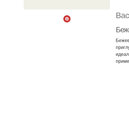
Вас
Беж
Бежев
пригл
идеал
приме