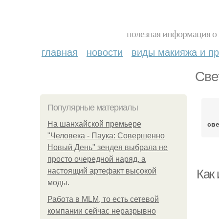
полезная информация о 
главная
новости
виды макияжа и пр
Све
Популярные материалы
св
На шанхайской премьере
"Человека - Паука: Совершенно
Новый День" зендея выбрала не
просто очередной наряд, а
настоящий артефакт высокой
Как 
моды.
Работа в MLM, то есть сетевой
компании сейчас неразрывно