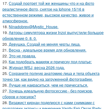
17.
Создай портрет той же женщины что и на фото
реалистичное фото, снятое на Iphone 15/16 в
естественном режиме, высокое качество, живое и
атмосферное.
18.
Ninadobrev@Mystic_House.
19.
Авторы симулятора жизни Inzoi выпустили большое
обновление 0. 8. 0.
20.
Девушка. Создай не меняя черты лица.
21.
Весна - идеальное время для обновления.
22.
Это не правда.
23.
Как подобрать макияж и прическу под платье:
24.
Журнал WSJ, весна 2026 года.
25.
Сохраните полную анатомию лица и тела объекта
точно так, как видно на загруженной фотографии.
26.
Лучше не накраситься, чем не причесаться.
27.
Хочешь идеальную фотосессию - без поисков,
сборов и поездок?
28.
Визажист кирнан поделиося с нами снимками с
подготовки актрисы к вечеринке Vanity Fair Oscar Party.