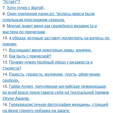
"Устаёт"?
7.
Хочу пучок с фатой;.
8.
Один поклонник написал: "волосы марси были
отдельным персонажем сериала.
9.
Многие знают меня как свадебного визажиста и
мастера по прическам.
10.
4 образа, которые заставят посмотреть на волосы по-
новому.
11.
Восхищают меня некоторые дамы, конечно.
12.
Как быть с прической?
13.
Почему нужен пробный образ у визажиста и
стилиста?
14.
Радость, гордость, волнение, грусть, облегчение,
свобода.
15.
Габби Аллен, популярная английская телеведущая,
во всей красе представила себя на театральной премии
Olivier Awards.
16.
Гиперреалистичная фотография женщины, стоящей
на фоне горного пейзажа на закате.