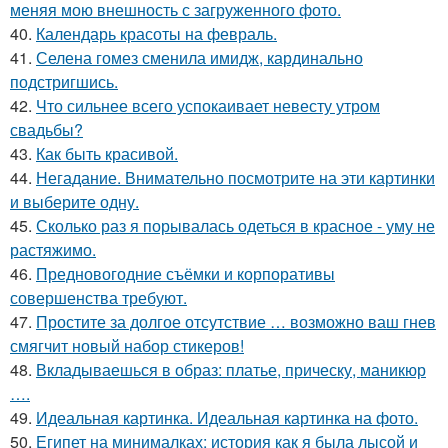
меняя мою внешность с загруженного фото.
40.
Календарь красоты на февраль.
41.
Селена гомез сменила имидж, кардинально
подстригшись.
42.
Что сильнее всего успокаивает невесту утром
свадьбы?
43.
Как быть красивой.
44.
Негадание. Внимательно посмотрите на эти картинки
и выберите одну.
45.
Сколько раз я порывалась одеться в красное - уму не
растяжимо.
46.
Предновогодние съёмки и корпоративы
совершенства требуют.
47.
Простите за долгое отсутствие … возможно ваш гнев
смягчит новый набор стикеров!
48.
Вкладываешься в образ: платье, прическу, маникюр
….
49.
Идеальная картинка. Идеальная картинка на фото.
50.
Египет на минималках: история как я была лысой и