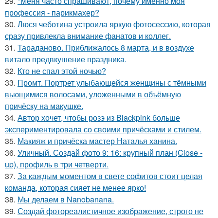
29.
"Меня часто спрашивают, почему именно моя
профессия - парикмахер?
30.
Люся чеботина устроила яркую фотосессию, которая
сразу привлекла внимание фанатов и коллег.
31.
Тараданово. Приближалось 8 марта, и в воздухе
витало предвкушение праздника.
32.
Кто не спал этой ночью?
33.
Промт. Портрет улыбающейся женщины с тёмными
вьющимися волосами, уложенными в объёмную
причёску на макушке.
34.
Автор хочет, чтобы розэ из Blackpink больше
экспериментировала со своими причёсками и стилем.
35.
Макияж и причёска мастер Наталья ханина.
36.
Уличный. Создай фото 9: 16: крупный план (Close -
up), профиль в три четверти.
37.
За каждым моментом в свете софитов стоит целая
команда, которая сияет не менее ярко!
38.
Мы делаем в Nanobanana.
39.
Создай фотореалистичное изображение, строго не