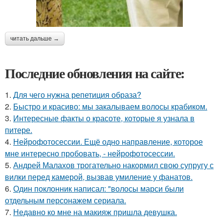
читать дальше →
Последние обновления на сайте:
1.
Для чего нужна репетиция образа?
2.
Быстро и красиво: мы закалываем волосы крабиком.
3.
Интересные факты о красоте, которые я узнала в
питере.
4.
Нейрофотосессии. Ещё одно направление, которое
мне интересно пробовать, - нейрофотосессии.
5.
Андрей Малахов трогательно накормил свою супругу с
вилки перед камерой, вызвав умиление у фанатов.
6.
Один поклонник написал: "волосы марси были
отдельным персонажем сериала.
7.
Недавно ко мне на макияж пришла девушка.