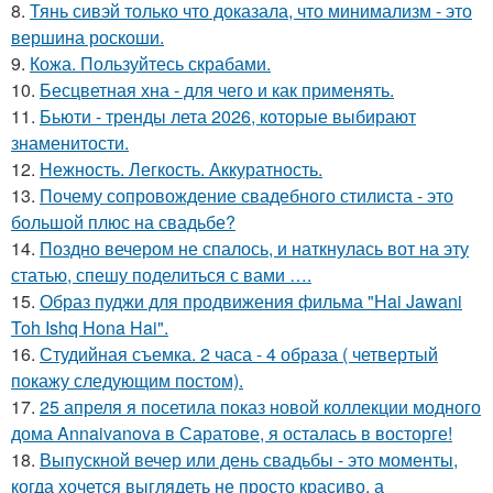
8.
Тянь сивэй только что доказала, что минимализм - это
вершина роскоши.
9.
Кожа. Пользуйтесь скрабами.
10.
Бесцветная хна - для чего и как применять.
11.
Бьюти - тренды лета 2026, которые выбирают
знаменитости.
12.
Нежность. Легкость. Аккуратность.
13.
Почему сопровождение свадебного стилиста - это
большой плюс на свадьбе?
14.
Поздно вечером не спалось, и наткнулась вот на эту
статью, спешу поделиться с вами ….
15.
Образ пуджи для продвижения фильма "Hai Jawani
Toh Ishq Hona Hai".
16.
Студийная съемка. 2 часа - 4 образа ( четвертый
покажу следующим постом).
17.
25 апреля я посетила показ новой коллекции модного
дома Annaivanova в Саратове, я осталась в восторге!
18.
Выпускной вечер или день свадьбы - это моменты,
когда хочется выглядеть не просто красиво, а