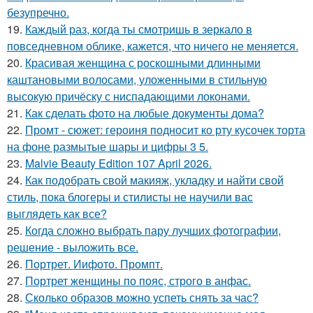
безупречно.
19.
Каждый раз, когда ты смотришь в зеркало в
повседневном облике, кажется, что ничего не меняется.
20.
Красивая женщина с роскошными длинными
каштановыми волосами, уложенными в стильную
высокую причёску с ниспадающими локонами.
21.
Как сделать фото на любые документы дома?
22.
Промт - сюжет: героиня подносит ко рту кусочек торта
на фоне размытые шары и цифры 3 5.
23.
Malvie Beauty Edition 107 April 2026.
24.
Как подобрать свой макияж, укладку и найти свой
стиль, пока блогеры и стилисты не научили вас
выглядеть как все?
25.
Когда сложно выбрать пару лучших фотографии,
решение - выложить все.
26.
Портрет. Иифото. Промпт.
27.
Портрет женщины по пояс, строго в анфас.
28.
Сколько образов можно успеть снять за час?