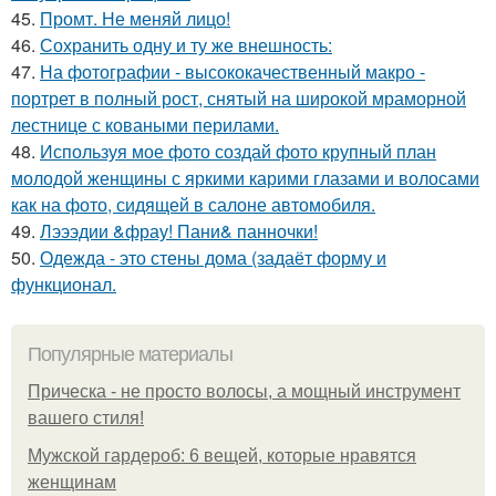
45.
Промт. Не меняй лицо!
46.
Сохранить одну и ту же внешность:
47.
На фотографии - высококачественный макро -
портрет в полный рост, снятый на широкой мраморной
лестнице с коваными перилами.
48.
Используя мое фото создай фото крупный план
молодой женщины с яркими карими глазами и волосами
как на фото, сидящей в салоне автомобиля.
49.
Лэээдии &фрау! Пани& панночки!
50.
Одежда - это стены дома (задаёт форму и
функционал.
Популярные материалы
Прическа - не просто волосы, а мощный инструмент
вашего стиля!
Мужской гардероб: 6 вещей, которые нравятся
женщинам