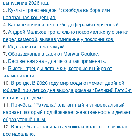
выпускниц 2026 год.
3.
Куклы - трансгендеры *: свобода выбора или
навязанная концепция.
4.
Как мне хочется петь тебе деферамбы доченька!
5.
Андрей Малахов трогательно покормил жену с вилки
перед камерой, вызвав умиление у поклонников.
6.
Ида галич вышла замуж!
7.
Образ джанви в сари от Marwar Couture.
8.
Бесцветная хна - для чего и как применять.
9.
Бьюти - тренды лета 2026, которые выбирают
знаменитости.
10.
Втренде. В 2026 году мир моды отмечает двойной
юбилей: 100 лет со дня выхода романа "Великий Гэтсби"
и стиля арт - деко.
11.
Причёска "Ракушка" элегантный и универсальный
вариант, который подчёркивает женственность и делает
образ утончённым.
12.
Вроде бы накрасилась, уложила волосы - в зеркале
всё идеально.