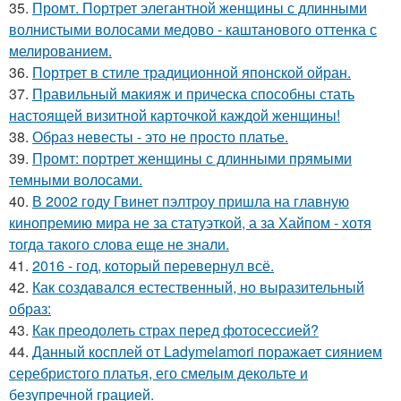
35.
Промт. Портрет элегантной женщины с длинными
волнистыми волосами медово - каштанового оттенка с
мелированием.
36.
Портрет в стиле традиционной японской ойран.
37.
Правильный макияж и прическа способны стать
настоящей визитной карточкой каждой женщины!
38.
Образ невесты - это не просто платье.
39.
Промт: портрет женщины с длинными прямыми
темными волосами.
40.
В 2002 году Гвинет пэлтроу пришла на главную
кинопремию мира не за статуэткой, а за Хайпом - хотя
тогда такого слова еще не знали.
41.
2016 - год, который перевернул всё.
42.
Как создавался естественный, но выразительный
образ:
43.
Как преодолеть страх перед фотосессией?
44.
Данный косплей от Ladymelamori поражает сиянием
серебристого платья, его смелым декольте и
безупречной грацией.