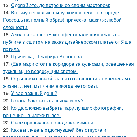
13.
Сделай это, до встречи со своим мастером:
14.
Возьму несколько выпускниц и невест в городе
Россошь на полный образ) прическа, макияж любой
сложности.
15.
Алия на каннском кинофестивале появилась на
публике в сшитом на заказ дизайнерском платье от Яша
патила.
16.
Прическа, - Глафира Воронова.
17.
(Ева мари стоит в коридоре за кулисами, освещенная
тусклым, но вездесущим светом.
18.
Отрывок из новой главы о готовности к переменам в
жизни … нет, мы к ним никогда не готовы.
19.
У вас важный день?
20.
Готова блистать на выпускном?
21.
Когда сложно выбрать пару лучших фотографии,
решение - выложить все.
22.
Своё привычное поведение измени.
23.
Как выглядеть отдохнувшей без отпуска и