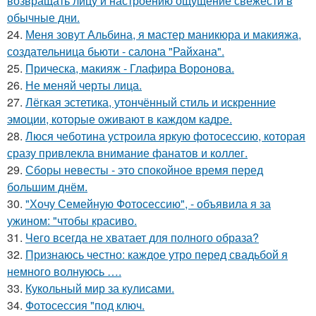
возвращать лицу и настроению ощущение свежести в
обычные дни.
24.
Меня зовут Альбина, я мастер маникюра и макияжа,
создательница бьюти - салона "Райхана".
25.
Прическа, макияж - Глафира Воронова.
26.
Не меняй черты лица.
27.
Лёгкая эстетика, утончённый стиль и искренние
эмоции, которые оживают в каждом кадре.
28.
Люся чеботина устроила яркую фотосессию, которая
сразу привлекла внимание фанатов и коллег.
29.
Сборы невесты - это спокойное время перед
большим днём.
30.
"Хочу Семейную Фотосессию", - объявила я за
ужином: "чтобы красиво.
31.
Чего всегда не хватает для полного образа?
32.
Признаюсь честно: каждое утро перед свадьбой я
немного волнуюсь ….
33.
Кукольный мир за кулисами.
34.
Фотосессия "под ключ.