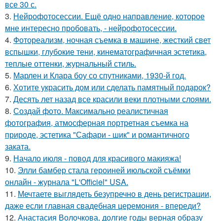
все 30 с.
3.
Нейрофотосессии. Ещё одно направление, которое
мне интересно пробовать, - нейрофотосессии.
4.
Фотореализм, ночная съемка в машине, жесткий свет
вспышки, глубокие тени, кинематографичная эстетика,
теплые оттенки, журнальный стиль.
5.
Марлен и Клара боу со спутниками, 1930-й год.
6.
Хотите украсить дом или сделать памятный подарок?
7.
Десять лет назад все красили веки плотными слоями.
8.
Создай фото. Максимально реалистичная
фотография, атмосферная портретная съемка на
природе, эстетика "Сафари - шик" и романтичного
заката.
9.
Начало июля - повод для красивого макияжа!
10.
Элли бамбер стала героиней июльской съёмки
онлайн - журнала "L'Officiel" USA.
11.
Мечтаете выглядеть безупречно в день регистрации,
даже если главная свадебная церемония - впереди?
12.
Анастасия Волочкова, долгие годы верная образу