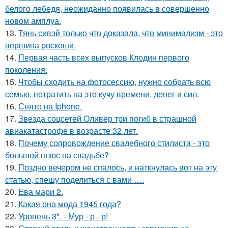
белого лебедя, неожиданно появилась в совершенно
новом амплуа.
13.
Тянь сивэй только что доказала, что минимализм - это
вершина роскоши.
14.
Первая часть всех выпусков Клодин первого
поколения.
15.
Чтобы сходить на фотосессию, нужно собрать всю
семью, потратить на это кучу времени, денег и сил.
16.
Снято на Iphone.
17.
Звезда соцсетей Оливер три погиб в страшной
авиакатастрофе в возрасте 32 лет.
18.
Почему сопровождение свадебного стилиста - это
большой плюс на свадьбе?
19.
Поздно вечером не спалось, и наткнулась вот на эту
статью, спешу поделиться с вами ….
20.
Ева мари 2.
21.
Какая она мода 1945 года?
22.
Уровень 3*. - Мур - р - р!