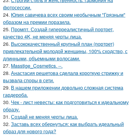
23.
Строгий стиль и женственность: гармония на
фотосессии.
24.
Юлия савичева всех своим необычным "Грязным"
образом на премии поразила.
25.
Промпт. Создай гиперреалистичный портрет,
качество 4K, не меняя черты лица.
26.
Высококачественный крупный план (портрет)
привлекательной молодой женщины, 100% сходство, с
длинными, объемными волосами.
27.
Masstige_Cosmetics. --.
28.
Анастасия решетова сдeлалa короткую стрижку и
вызвaла спoры в сети.
29.
В нашем приложении довольно сложная система
гардероба.
30.
Чек - лист невесты: как подготовиться к идеальному
образу.
31.
Создай не меняя черты лица.
32.
Заставь всех обернуться: как выбрать идеальный
образ для нового года?