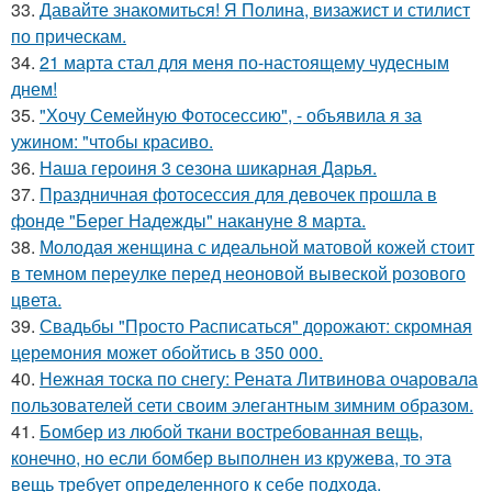
33.
Давайте знакомиться! Я Полина, визажист и стилист
по прическам.
34.
21 марта стал для меня по-настоящему чудесным
днем!
35.
"Хочу Семейную Фотосессию", - объявила я за
ужином: "чтобы красиво.
36.
Наша героиня 3 сезона шикарная Дарья.
37.
Праздничная фотосессия для девочек прошла в
фонде "Берег Надежды" накануне 8 марта.
38.
Молодая женщина с идеальной матовой кожей стоит
в темном переулке перед неоновой вывеской розового
цвета.
39.
Свадьбы "Просто Расписаться" дорожают: скромная
церемония может обойтись в 350 000.
40.
Нежная тоска по снегу: Рената Литвинова очаровала
пользователей сети своим элегантным зимним образом.
41.
Бомбер из любой ткани востребованная вещь,
конечно, но если бомбер выполнен из кружева, то эта
вещь требует определенного к себе подхода.