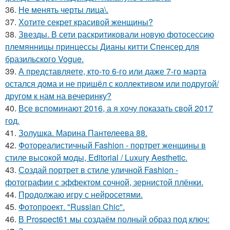
36.
Не менять черты лица\.
37.
Хотите секрет красивой женщины?
38.
Звезды. В сети раскритиковали новую фотосессию
племянницы принцессы Дианы китти Спенсер для
бразильского Vogue.
39.
А представляете, кто-то 6-го или даже 7-го марта
остался дома и не пришёл с коллективом или подругой/
другом к нам на вечеринку?
40.
Все вспоминают 2016, а я хочу показать свой 2017
год.
41.
Золушка. Марина Пантелеева 88.
42.
Фотореалистичный Fashion - портрет женщины в
стиле высокой моды, Editorial / Luxury Aesthetic.
43.
Создай портрет в стиле уличной Fashion -
фотографии с эффектом сочной, зернистой плёнки.
44.
Продолжаю игру с нейросетями.
45.
Фотопроект. "Russian Chic".
46.
В Prospect61 мы создаём полный образ под ключ: