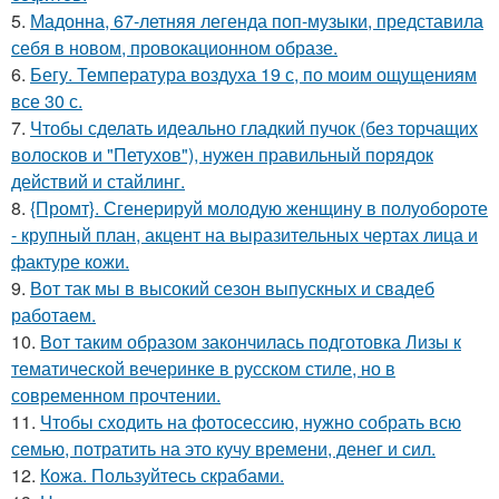
5.
Мадонна, 67-летняя легенда поп-музыки, представила
себя в новом, провокационном образе.
6.
Бегу. Температура воздуха 19 с, по моим ощущениям
все 30 с.
7.
Чтобы сделать идеально гладкий пучок (без торчащих
волосков и "Петухов"), нужен правильный порядок
действий и стайлинг.
8.
{Промт}. Сгенерируй молодую женщину в полуобороте
- крупный план, акцент на выразительных чертах лица и
фактуре кожи.
9.
Вот так мы в высокий сезон выпускных и свадеб
работаем.
10.
Вот таким образом закончилась подготовка Лизы к
тематической вечеринке в русском стиле, но в
современном прочтении.
11.
Чтобы сходить на фотосессию, нужно собрать всю
семью, потратить на это кучу времени, денег и сил.
12.
Кожа. Пользуйтесь скрабами.