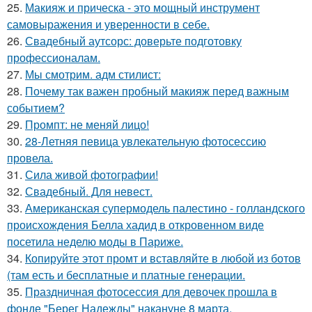
25.
Макияж и прическа - это мощный инструмент
самовыражения и уверенности в себе.
26.
Свадебный аутсорс: доверьте подготовку
профессионалам.
27.
Мы смотрим. адм стилист:
28.
Почему так важен пробный макияж перед важным
событием?
29.
Промпт: не меняй лицо!
30.
28-Летняя певица увлекательную фотосессию
провела.
31.
Сила живой фотографии!
32.
Свадебный. Для невест.
33.
Американская супермодель палестино - голландского
происхождения Белла хадид в откровенном виде
посетила неделю моды в Париже.
34.
Копируйте этот промт и вставляйте в любой из ботов
(там есть и бесплатные и платные генерации.
35.
Праздничная фотосессия для девочек прошла в
фонде "Берег Надежды" накануне 8 марта.