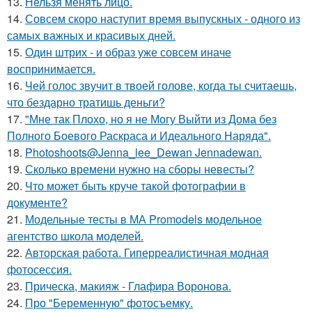
13.
Нельзя менять лицо.
14.
Совсем скоро наступит время выпускных - одного из
самых важных и красивых дней.
15.
Один штрих - и образ уже совсем иначе
воспринимается.
16.
Чей голос звучит в твоей голове, когда ты считаешь,
что бездарно тратишь деньги?
17.
"Мне так Плохо, но я не Могу Выйти из Дома без
Полного Боевого Раскраса и Идеального Наряда".
18.
Photoshoots@Jenna_lee_Dewan Jennadewan.
19.
Сколько времени нужно на сборы невесты?
20.
Что может быть круче такой фотографии в
документе?
21.
Модельные тесты в МА Promodels модельное
агентство школа моделей.
22.
Авторская работа. Гиперреалистичная модная
фотосессия.
23.
Прическа, макияж - Глафира Воронова.
24.
Про "Беременную" фотосъемку.