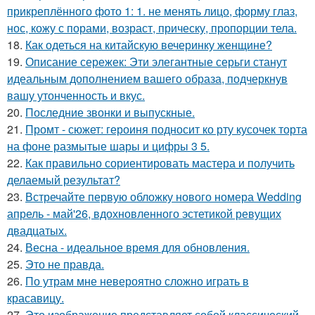
прикреплённого фото 1: 1. не менять лицо, форму глаз,
нос, кожу с порами, возраст, прическу, пропорции тела.
18.
Как одеться на китайскую вечеринку женщине?
19.
Описание сережек: Эти элегантные серьги станут
идеальным дополнением вашего образа, подчеркнув
вашу утонченность и вкус.
20.
Последние звонки и выпускные.
21.
Промт - сюжет: героиня подносит ко рту кусочек торта
на фоне размытые шары и цифры 3 5.
22.
Как правильно сориентировать мастера и получить
делаемый результат?
23.
Встречайте первую обложку нового номера Wedding
апрель - май'26, вдохновленного эстетикой ревущих
двадцатых.
24.
Весна - идеальное время для обновления.
25.
Это не правда.
26.
По утрам мне невероятно сложно играть в
красавицу.
27.
Это изображение представляет собой классический