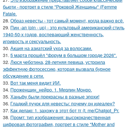
бьюти - портрет в стиле "Роковой Женщины" (Femme
Fatale.
28.
Образ невесты - тот самый момент, когда важно всё.
29.
Пин -ап (pin - up) - это культовый американский стиль
1940-50-х годов, воспевающий женственность,
игривость и сексуальность.
30.
Акция на азиатский уход за волосами.
31.
5 марта прошёл "форум в большом городе 2026".
32.
Люся чеботина, 28-летняя певица, устроила
эффектную фотосессию, которая вызвала бурное
обсуждение в сети.
33.
Вот так меня видит ИИ.
34.
Проженщин_нейро. 1. Мерлин Монро.
35.
Ханьфу были прекрасны в разные эпохи!
36.
Гладкий пучок для невесты: почему он идеален?
37.
Как делаю: 1. захожу в этот бот тг (t. me/Chatgpt_Pr.
38.
Промт: тип изображения: высококачественная
цифровая фотография, портрет в стиле "Mother and