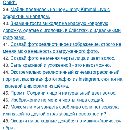
Child".
39.
Майли появилась на шоу Jimmy Kimmel Live с
эффектным нарядом.
40.
Знаменитости выходят на красную ковровую
дорожку, одетые с иголочки, в блёстках, с идеальными
фигурами.
41.
Создай фотореалистичное изображение, строго не
меняя мою внешность с загруженного фото.
42.
Создай фото не меняя черты лица и цвет волос.
43.
Быть красивой и ухоженной - это невозможно.
44.
Экстремально реалистичный кинематографичный
портрет, как живая фотография из Instagram, снятая на
тканевой циклораме из шёлка.
45.
Промт. Сохрани лицо и натуральный цвет волос.
46.
Изображение не меняя черты лица создай.
47.
Можем ли мы увидеть своё лицо если нет зеркала
или какой-то другой отражающей поверхности?
48.
Окошки на выходные декабря на макияж/прическу/
образ: