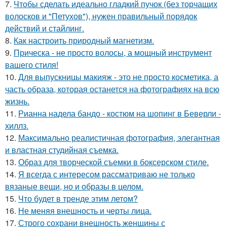
7.
Чтобы сделать идеально гладкий пучок (без торчащих
волосков и "Петухов"), нужен правильный порядок
действий и стайлинг.
8.
Как настроить природный магнетизм.
9.
Прическа - не просто волосы, а мощный инструмент
вашего стиля!
10.
Для выпускницы макияж - это не просто косметика, а
часть образа, которая останется на фотографиях на всю
жизнь.
11.
Рианна надела бандо - костюм на шопинг в Беверли -
хиллз.
12.
Максимально реалистичная фотография, элегантная
и властная студийная съемка.
13.
Образ для творческой съемки в боксерском стиле.
14.
Я всегда с интересом рассматриваю не только
вязаные вещи, но и образы в целом.
15.
Что будет в тренде этим летом?
16.
Не меняя внешность и черты лица.
17.
Строго сохрани внешность женщины с