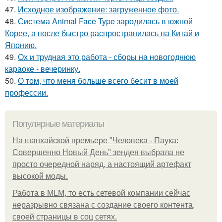
47.
Исходное изображение: загруженное фото.
48.
Система Animal Face Type зародилась в южной
Корее, а после быстро распространилась на Китай и
Японию.
49.
Ох и трудная это работа - сборы на новогоднюю
караоке - вечеринку.
50.
О том, что меня больше всего бесит в моей
профессии.
Популярные материалы
На шанхайской премьере "Человека - Паука:
Совершенно Новый День" зендея выбрала не
просто очередной наряд, а настоящий артефакт
высокой моды.
Работа в MLM, то есть сетевой компании сейчас
неразрывно связана с создание своего контента,
своей страницы в соц сетях.