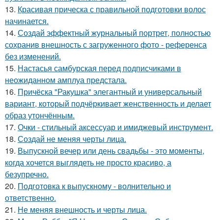
13.
Красивая прическа с правильной подготовки волос
начинается.
14.
Создай эффектный журнальный портрет, полностью
сохранив внешность с загруженного фото - референса
без изменений.
15.
Настасья самбурская перед подписчиками в
неожиданном амплуа предстала.
16.
Причёска "Ракушка" элегантный и универсальный
вариант, который подчёркивает женственность и делает
образ утончённым.
17.
Очки - стильный аксессуар и имиджевый инструмент.
18.
Создай не меняя черты лица.
19.
Выпускной вечер или день свадьбы - это моменты,
когда хочется выглядеть не просто красиво, а
безупречно.
20.
Подготовка к выпускному - волнительно и
ответственно.
21.
Не меняя внешность и черты лица.