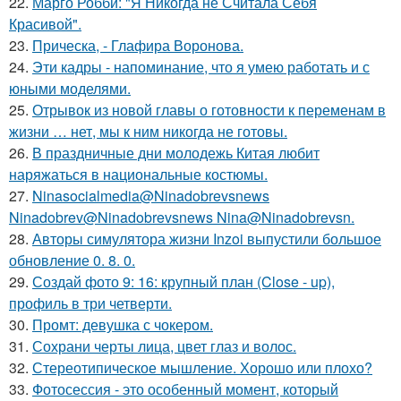
22.
Марго Робби: "Я Никогда не Считала Себя
Красивой".
23.
Прическа, - Глафира Воронова.
24.
Эти кадры - напоминание, что я умею работать и с
юными моделями.
25.
Отрывок из новой главы о готовности к переменам в
жизни … нет, мы к ним никогда не готовы.
26.
В праздничные дни молодежь Китая любит
наряжаться в национальные костюмы.
27.
Ninasocialmedia@Ninadobrevsnews
Ninadobrev@Ninadobrevsnews Nina@Ninadobrevsn.
28.
Авторы симулятора жизни Inzoi выпустили большое
обновление 0. 8. 0.
29.
Создай фото 9: 16: крупный план (Close - up),
профиль в три четверти.
30.
Промт: девушка с чокером.
31.
Сохрани черты лица, цвет глаз и волос.
32.
Стереотипическое мышление. Хорошо или плохо?
33.
Фотосессия - это особенный момент, который