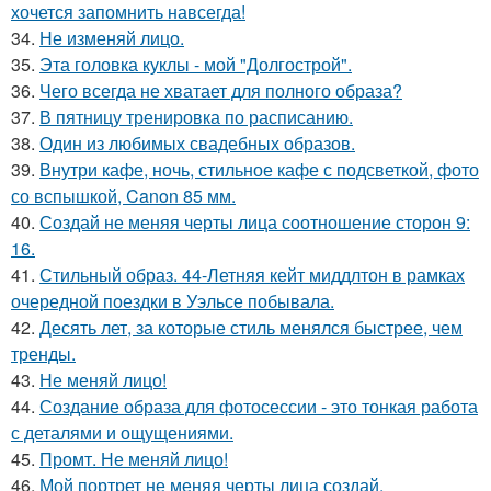
хочется запомнить навсегда!
34.
Не изменяй лицо.
35.
Эта головка куклы - мой "Долгострой".
36.
Чего всегда не хватает для полного образа?
37.
В пятницу тренировка по расписанию.
38.
Один из любимых свадебных образов.
39.
Внутри кафе, ночь, стильное кафе с подсветкой, фото
со вспышкой, Canon 85 мм.
40.
Создай не меняя черты лица соотношение сторон 9:
16.
41.
Стильный образ. 44-Летняя кейт миддлтон в рамках
очередной поездки в Уэльсе побывала.
42.
Десять лет, за которые стиль менялся быстрее, чем
тренды.
43.
Не меняй лицо!
44.
Создание образа для фотосессии - это тонкая работа
с деталями и ощущениями.
45.
Промт. Не меняй лицо!
46.
Мой портрет не меняя черты лица создай.