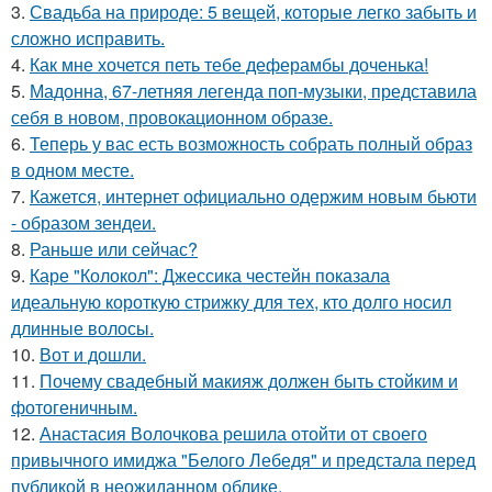
3.
Свадьба на природе: 5 вещей, которые легко забыть и
сложно исправить.
4.
Как мне хочется петь тебе деферамбы доченька!
5.
Мадонна, 67-летняя легенда поп-музыки, представила
себя в новом, провокационном образе.
6.
Теперь у вас есть возможность собрать полный образ
в одном месте.
7.
Кажется, интернет официально одержим новым бьюти
- образом зендеи.
8.
Раньше или сейчас?
9.
Каре "Колокол": Джессика честейн показала
идеальную короткую стрижку для тех, кто долго носил
длинные волосы.
10.
Вот и дошли.
11.
Почему свадебный макияж должен быть стойким и
фотогеничным.
12.
Анастасия Волочкова решила отойти от своего
привычного имиджа "Белого Лебедя" и предстала перед
публикой в неожиданном облике.