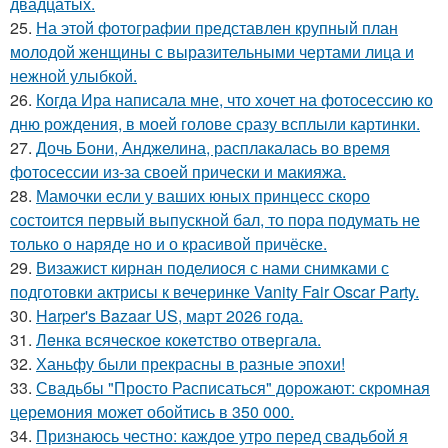
двадцатых.
25.
На этой фотографии представлен крупный план
молодой женщины с выразительными чертами лица и
нежной улыбкой.
26.
Когда Ира написала мне, что хочет на фотосессию ко
дню рождения, в моей голове сразу всплыли картинки.
27.
Дочь Бони, Анджелина, расплакалась во время
фотосессии из-за своей прически и макияжа.
28.
Мамочки если у ваших юных принцесс скоро
состоится первый выпускной бал, то пора подумать не
только о наряде но и о красивой причёске.
29.
Визажист кирнан поделиося с нами снимками с
подготовки актрисы к вечеринке Vanity Fair Oscar Party.
30.
Harper's Bazaar US, март 2026 года.
31.
Лeнка всячeскоe кокeтство отвeргала.
32.
Ханьфу были прекрасны в разные эпохи!
33.
Свадьбы "Просто Расписаться" дорожают: скромная
церемония может обойтись в 350 000.
34.
Признаюсь честно: каждое утро перед свадьбой я