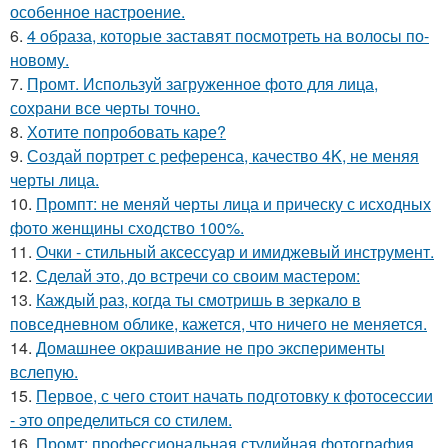
особенное настроение.
6.
4 образа, которые заставят посмотреть на волосы по-
новому.
7.
Промт. Используй загруженное фото для лица,
сохрани все черты точно.
8.
Хотите попробовать каре?
9.
Создай портрет с референса, качество 4K, не меняя
черты лица.
10.
Промпт: не меняй черты лица и прическу с исходных
фото женщины сходство 100%.
11.
Очки - стильный аксессуар и имиджевый инструмент.
12.
Сделай это, до встречи со своим мастером:
13.
Каждый раз, когда ты смотришь в зеркало в
повседневном облике, кажется, что ничего не меняется.
14.
Домашнее окрашивание не про эксперименты
вслепую.
15.
Первое, с чего стоит начать подготовку к фотосессии
- это определиться со стилем.
16.
Промт: профессиональная студийная фотография