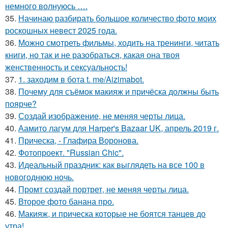
немного волнуюсь ….
35.
Начинаю разбирать большое количество фото моих
роскошных невест 2025 года.
36.
Можно смотреть фильмы, ходить на тренинги, читать
книги, но так и не разобраться, какая она твоя
женственность и сексуальность!
37.
1. заходим в бота t. me/Aizimabot.
38.
Почему для съёмок макияж и причёска должны быть
поярче?
39.
Создай изображение, не меняя черты лица.
40.
Аамито лагум для Harper's Bazaar UK, апрель 2019 г.
41.
Прическа, - Глафира Воронова.
42.
Фотопроект. "Russian Chic".
43.
Идеальный праздник: как выглядеть на все 100 в
новогоднюю ночь.
44.
Промт создай портрет, не меняя черты лица.
45.
Второе фото банана про.
46.
Макияж, и прическа которые не боятся танцев до
утра!