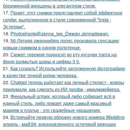
беременной женщины в элегантном стиле.
17.
Промт: этот снимок представляет собой эффектное
селфи, выполненное в стиле современной "Insta -
Эстетики".
18.
Photoshoots@Jenna_lee_Dewan Jennadewan.
19.
56-Летняя дженнифер лопес произвела сенсацию
новым снимком в одном полотенце.
20.
Сюжет: героиня подносит ко рту кусочек торта на
фоне размытые шары и цифры 3 5.
21.
Как создать? Используйте загруженную фотографию
в качестве точной копии человека.
22.
Chatgpt теперь работает как личный стилист - юзеры
придумали, как сделать из ИИ профи - имиджмейкера.
23.
Финальный штрих, который либо собирает всё в
единый стиль, либо ломает даже самый красивый
макияж и платье - это свадебные украшения.
24.
Встречайте первую обложку нового номера Wedding
апрель - май'26, вдохновленного эстетикой ревущих