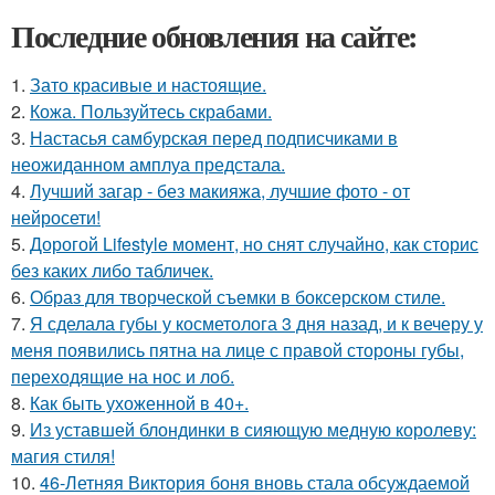
Последние обновления на сайте:
1.
Зато красивые и настоящие.
2.
Кожа. Пользуйтесь скрабами.
3.
Настасья самбурская перед подписчиками в
неожиданном амплуа предстала.
4.
Лучший загар - без макияжа, лучшие фото - от
нейросети!
5.
Дорогой Lifestyle момент, но снят случайно, как сторис
без каких либо табличек.
6.
Образ для творческой съемки в боксерском стиле.
7.
Я сделала губы у косметолога 3 дня назад, и к вечеру у
меня появились пятна на лице с правой стороны губы,
переходящие на нос и лоб.
8.
Как быть ухоженной в 40+.
9.
Из уставшей блондинки в сияющую медную королеву:
магия стиля!
10.
46-Летняя Виктория боня вновь стала обсуждаемой