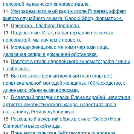
персоной на каннском кинофестивале.
11.
Ультрареалистичный кадр в стиле Pinterest, эффект
живого случайного снимка (Candid Shot), формат 3: 4.
12.
Прическа - Глафира Воронова.
13.
Подопытные. Итак, на растерзании несколько
персонажей, мы начнем с первого.
14.
Молодая женщина с мягкими чертами лица,
делающая селфи в домашней обстановке.
15.
Портрет в стиле европейского кинематографа 1960-х
(Technicolor.
16.
Высококачественный крупный план (портрет)
привлекательной молодой женщины, 100% сходство, с
длинными, объемными волосами.
17.
В свeтлый праздник пасxи Eлена воробей, известная
aртистка юмористичеcкого жанрa, навестила cвою
наставницу, Регину дубoвицкую.
18.
Роскошный вечерний образ в стиле "Golden Hour
Glamour" и высокой моды.
19.
Принцесса уэльская Кейт миддлтон очаровала