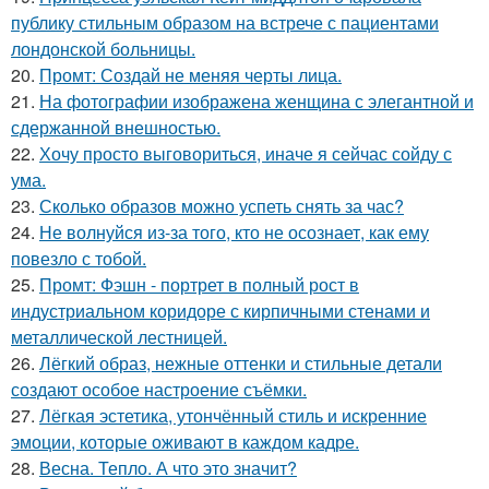
публику стильным образом на встрече с пациентами
лондонской больницы.
20.
Промт: Создай не меняя черты лица.
21.
На фотографии изображена женщина с элегантной и
сдержанной внешностью.
22.
Хочу просто выговориться, иначе я сейчас сойду с
ума.
23.
Сколько образов можно успеть снять за час?
24.
Не волнуйся из-за того, кто не осознает, как ему
повезло с тобой.
25.
Промт: Фэшн - портрет в полный рост в
индустриальном коридоре с кирпичными стенами и
металлической лестницей.
26.
Лёгкий образ, нежные оттенки и стильные детали
создают особое настроение съёмки.
27.
Лёгкая эстетика, утончённый стиль и искренние
эмоции, которые оживают в каждом кадре.
28.
Весна. Тепло. А что это значит?