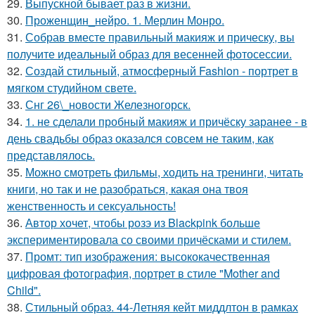
29.
Выпускной бывает раз в жизни.
30.
Проженщин_нейро. 1. Мерлин Монро.
31.
Собрав вместе правильный макияж и прическу, вы
получите идеальный образ для весенней фотосессии.
32.
Создай стильный, атмосферный Fashion - портрет в
мягком студийном свете.
33.
Снг 26\_новости Железногорск.
34.
1. не сделали пробный макияж и причёску заранее - в
день свадьбы образ оказался совсем не таким, как
представлялось.
35.
Можно смотреть фильмы, ходить на тренинги, читать
книги, но так и не разобраться, какая она твоя
женственность и сексуальность!
36.
Автор хочет, чтобы розэ из Blackpink больше
экспериментировала со своими причёсками и стилем.
37.
Промт: тип изображения: высококачественная
цифровая фотография, портрет в стиле "Mother and
Child".
38.
Стильный образ. 44-Летняя кейт миддлтон в рамках