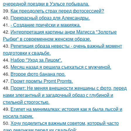
очередной поездки в Уэльсе побывала.
39.
Как преодолеть страх перед фотосессией?
40.
Прекрасный образ для Александры.
41.
- Создание причёски и макияжа.
42.
Интерпретация картины анри Матисса "Золотые
Рыбки" в современном женском образе.
43.
Репетиция образа невесты - очень важный момент
подготовки к свадьбе.
44.
Набор "Уход за Лицом".
45.
Месяц назад я решила съехаться с мужчиной.
46.
Второе фото банана про.
47.
Промт промты Promt Promts.
48.
Промт: Не меняя внешности женщины с фото, перед
нами элегантный и загадочный образ с глубиной и
стильной строгостью.
49.
Египет на минималках: история как я была лысой и
носила парик.
50.
Хочу поделиться важным советом, который часто
даю девочкам перед их свадьбой: