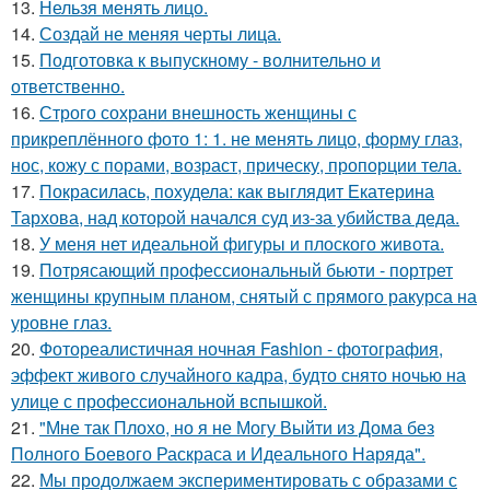
13.
Нельзя менять лицо.
14.
Создай не меняя черты лица.
15.
Подготовка к выпускному - волнительно и
ответственно.
16.
Строго сохрани внешность женщины с
прикреплённого фото 1: 1. не менять лицо, форму глаз,
нос, кожу с порами, возраст, прическу, пропорции тела.
17.
Покрасилась, похудела: как выглядит Екатерина
Тархова, над которой начался суд из-за убийства деда.
18.
У меня нет идеальной фигуры и плоского живота.
19.
Потрясающий профессиональный бьюти - портрет
женщины крупным планом, снятый с прямого ракурса на
уровне глаз.
20.
Фотореалистичная ночная Fashion - фотография,
эффект живого случайного кадра, будто снято ночью на
улице с профессиональной вспышкой.
21.
"Мне так Плохо, но я не Могу Выйти из Дома без
Полного Боевого Раскраса и Идеального Наряда".
22.
Мы продолжаем экспериментировать с образами с