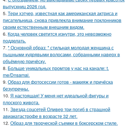
выпускниц 2026 год.
5.
Тери хэтчер, известная как американская актриса и
писательница, снова привлекла внимание поклонников
своим естественным внешним видом.
6.
Когда человек светится изнутри, это невозможно
подделать.
7.
* Основной образ: * стильная молодая женщина с
пышными кудрявыми волосами, собранными наверх в
объёмную причёску.
8.
Больше уникальных промтов у нас на канале: t.
me/Dnsamai.
9.
Образ для фотосессии готов - макияж и причёска
безупречны.
10.
Я настоящая! У меня нет идеальной фигуры и
плоского живота.
11.
Звезда соцсетей Оливер три погиб в страшной
авиакатастрофе в возрасте 32 лет.
12.
Образ для творческой съемки в боксерском стиле.