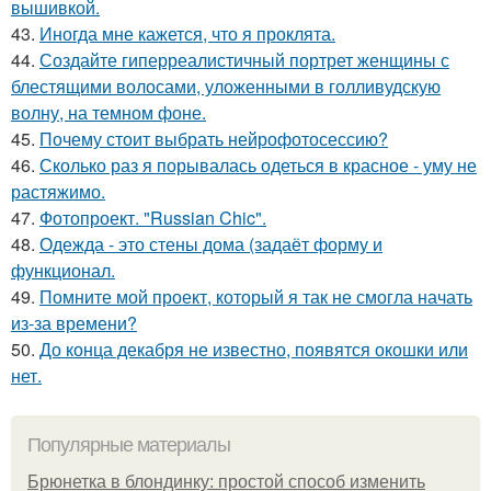
вышивкой.
43.
Иногда мне кажется, что я проклята.
44.
Создайте гиперреалистичный портрет женщины с
блестящими волосами, уложенными в голливудскую
волну, на темном фоне.
45.
Почему стоит выбрать нейрофотосессию?
46.
Сколько раз я порывалась одеться в красное - уму не
растяжимо.
47.
Фотопроект. "Russian Chic".
48.
Одежда - это стены дома (задаёт форму и
функционал.
49.
Помните мой проект, который я так не смогла начать
из-за времени?
50.
До конца декабря не известно, появятся окошки или
нет.
Популярные материалы
Брюнетка в блондинку: простой способ изменить