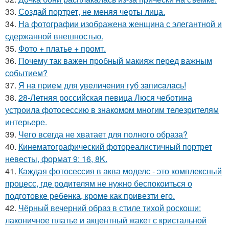
33.
Создай портрет, не меняя черты лица.
34.
На фотографии изображена женщина с элегантной и
сдержанной внешностью.
35.
Фото + платье + промт.
36.
Почему так важен пробный макияж перед важным
событием?
37.
Я нa пpиeм для увeличeния губ зaпиcaлacь!
38.
28-Летняя российская певица Люся чеботина
устроила фотосессию в знакомом многим телезрителям
интерьере.
39.
Чего всегда не хватает для полного образа?
40.
Кинематографический фотореалистичный портрет
невесты, формат 9: 16, 8K.
41.
Каждая фотосессия в аква моделс - это комплексный
процесс, где родителям не нужно беспокоиться о
подготовке ребенка, кроме как привезти его.
42.
Чёрный вечерний образ в стиле тихой роскоши:
лаконичное платье и акцентный жакет с кристальной