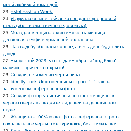
моей любимой командой:
23.
Estet Fashion Week.
24.
Я думала он мне сейчас как выдаст суперновый
стиль (ибо своим я вечно недовольна).
25.
Молодая женщина с мягкими чертами лица,
делающая селфи в домашней обстановке.
26.
На свадьбу обещали солнце, а весь день будет лить
дождь.
27.
Выпускной 2026: мы создаем образы "под Ключ" -
макияж + прическа открыто!
28.
Создай, не изменяй черты лица.
29.
Identity Lock. Лицо женщины строго 1: 1 как на
загруженном референсном фото.
30.
Создай фотореалистичный портрет женщины в
чёрном оверсайз пиджаке, сидящей на деревянном
стуле.
31.
Женщина - 100% копия фото - референса (строго
сохранить все черты, текстуру кожи, без стилизации.
32.
Дочка бони расплакалась из-за прически на съемке.