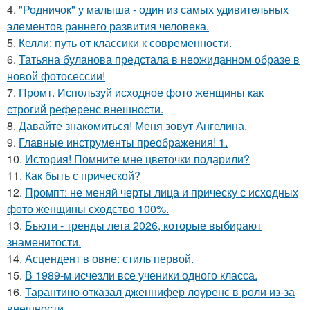
4.
"Родничок" у малыша - один из самых удивительных
элементов раннего развития человека.
5.
Келли: путь от классики к современности.
6.
Татьяна буланова предстала в неожиданном образе в
новой фотосессии!
7.
Промт. Используй исходное фото женщины как
строгий референс внешности.
8.
Давайте знакомиться! Меня зовут Ангелина.
9.
Главные инструменты преображения! 1.
10.
История! Помните мне цветочки подарили?
11.
Как быть с прической?
12.
Промпт: не меняй черты лица и прическу с исходных
фото женщины сходство 100%.
13.
Бьюти - тренды лета 2026, которые выбирают
знаменитости.
14.
Асцендент в овне: стиль первой.
15.
В 1989-м исчезли все ученики одного класса.
16.
Тарантино отказал дженнифер лоуренс в роли из-за
внешности.