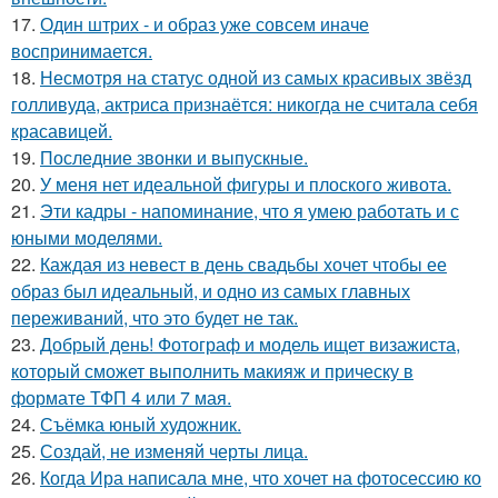
17.
Один штрих - и образ уже совсем иначе
воспринимается.
18.
Несмотря на статус одной из самых красивых звёзд
голливуда, актриса признаётся: никогда не считала себя
красавицей.
19.
Последние звонки и выпускные.
20.
У меня нет идеальной фигуры и плоского живота.
21.
Эти кадры - напоминание, что я умею работать и с
юными моделями.
22.
Каждая из невест в день свадьбы хочет чтобы ее
образ был идеальный, и одно из самых главных
переживаний, что это будет не так.
23.
Добрый день! Фотограф и модель ищет визажиста,
который сможет выполнить макияж и прическу в
формате ТФП 4 или 7 мая.
24.
Съёмка юный художник.
25.
Создай, не изменяй черты лица.
26.
Когда Ира написала мне, что хочет на фотосессию ко