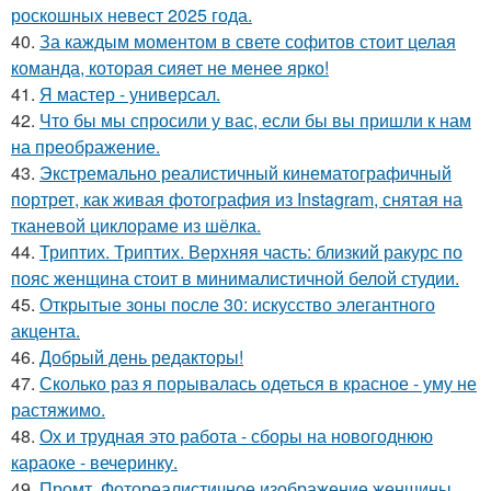
роскошных невест 2025 года.
40.
За каждым моментом в свете софитов стоит целая
команда, которая сияет не менее ярко!
41.
Я мастер - универсал.
42.
Что бы мы спросили у вас, если бы вы пришли к нам
на преображение.
43.
Экстремально реалистичный кинематографичный
портрет, как живая фотография из Instagram, снятая на
тканевой циклораме из шёлка.
44.
Триптих. Триптих. Верхняя часть: близкий ракурс по
пояс женщина стоит в минималистичной белой студии.
45.
Открытые зоны после 30: искусство элегантного
акцента.
46.
Добрый день редакторы!
47.
Сколько раз я порывалась одеться в красное - уму не
растяжимо.
48.
Ох и трудная это работа - сборы на новогоднюю
караоке - вечеринку.
49.
Промт. Фотореалистичное изображение женщины,