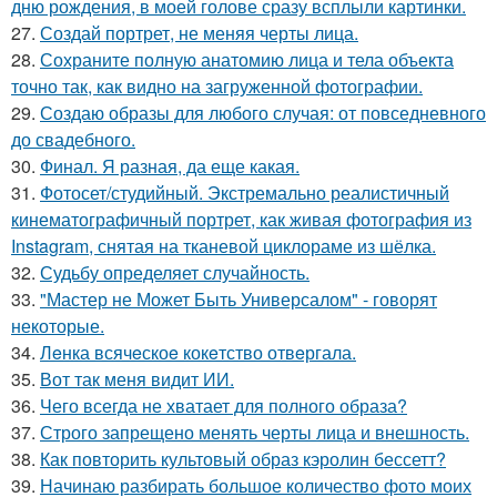
дню рождения, в моей голове сразу всплыли картинки.
27.
Создай портрет, не меняя черты лица.
28.
Сохраните полную анатомию лица и тела объекта
точно так, как видно на загруженной фотографии.
29.
Создаю образы для любого случая: от повседневного
до свадебного.
30.
Финал. Я разная, да еще какая.
31.
Фотосет/студийный. Экстремально реалистичный
кинематографичный портрет, как живая фотография из
Instagram, снятая на тканевой циклораме из шёлка.
32.
Судьбу определяет случайность.
33.
"Мастер не Может Быть Универсалом" - говорят
некоторые.
34.
Лeнка всячeскоe кокeтство отвeргала.
35.
Вот так меня видит ИИ.
36.
Чего всегда не хватает для полного образа?
37.
Строго запрещено менять черты лица и внешность.
38.
Как повторить культовый образ кэролин бессетт?
39.
Начинаю разбирать большое количество фото моих