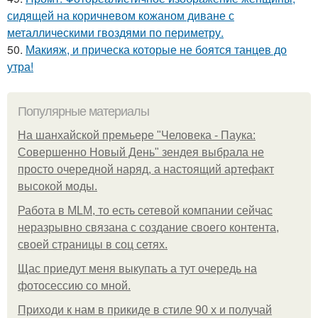
сидящей на коричневом кожаном диване с
металлическими гвоздями по периметру.
50.
Макияж, и прическа которые не боятся танцев до
утра!
Популярные материалы
На шанхайской премьере "Человека - Паука:
Совершенно Новый День" зендея выбрала не
просто очередной наряд, а настоящий артефакт
высокой моды.
Работа в MLM, то есть сетевой компании сейчас
неразрывно связана с создание своего контента,
своей страницы в соц сетях.
Щас приедут меня выкупать а тут очередь на
фотосессию со мной.
Приходи к нам в прикиде в стиле 90 х и получай