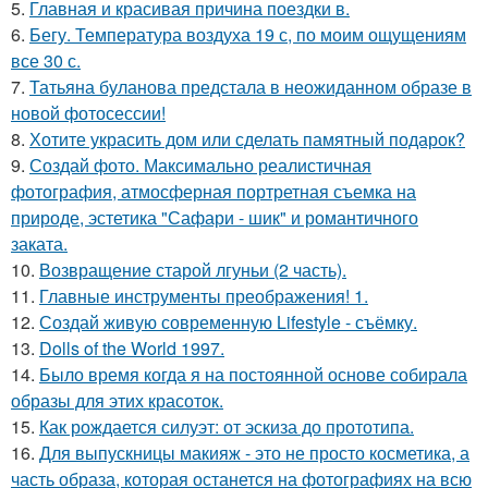
5.
Главная и красивая причина поездки в.
6.
Бегу. Температура воздуха 19 с, по моим ощущениям
все 30 с.
7.
Татьяна буланова предстала в неожиданном образе в
новой фотосессии!
8.
Хотите украсить дом или сделать памятный подарок?
9.
Создай фото. Максимально реалистичная
фотография, атмосферная портретная съемка на
природе, эстетика "Сафари - шик" и романтичного
заката.
10.
Возвращение старой лгуньи (2 часть).
11.
Главные инструменты преображения! 1.
12.
Создай живую современную Lifestyle - съёмку.
13.
Dolls of the World 1997.
14.
Было время когда я на постоянной основе собирала
образы для этих красоток.
15.
Как рождается силуэт: от эскиза до прототипа.
16.
Для выпускницы макияж - это не просто косметика, а
часть образа, которая останется на фотографиях на всю