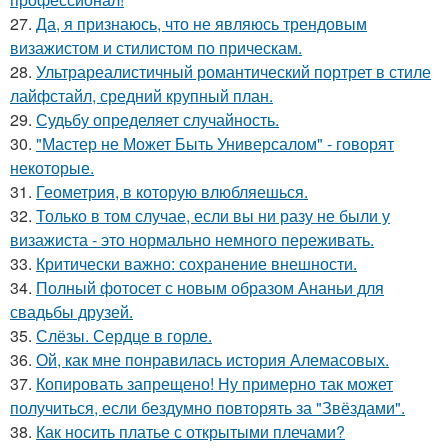
27.
Да, я признаюсь, что не являюсь трендовым
визажистом и стилистом по прическам.
28.
Ультрареалистичный романтический портрет в стиле
лайфстайл, средний крупный план.
29.
Судьбу определяет случайность.
30.
"Мастер не Может Быть Универсалом" - говорят
некоторые.
31.
Геометрия, в которую влюбляешься.
32.
Только в том случае, если вы ни разу не были у
визажиста - это нормально немного переживать.
33.
Критически важно: сохранение внешности.
34.
Полный фотосет с новым образом Ананьи для
свадьбы друзей.
35.
Слёзы. Сердце в горле.
36.
Ой, как мне понравилась история Алемасовых.
37.
Копировать запрещено! Ну примерно так может
получиться, если бездумно повторять за "Звёздами".
38.
Как носить платье с открытыми плечами?