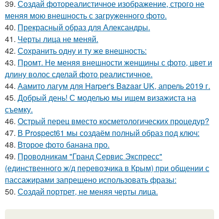
39.
Создай фотореалистичное изображение, строго не
меняя мою внешность с загруженного фото.
40.
Прекрасный образ для Александры.
41.
Черты лица не меняй.
42.
Сохранить одну и ту же внешность:
43.
Промт. Не меняя внешности женщины с фото, цвет и
длину волос сделай фото реалистичное.
44.
Аамито лагум для Harper's Bazaar UK, апрель 2019 г.
45.
Добрый день! С моделью мы ищем визажиста на
съемку.
46.
Острый перец вместо косметологических процедур?
47.
В Prospect61 мы создаём полный образ под ключ:
48.
Второе фото банана про.
49.
Проводникам "Гранд Сервис Экспресс"
(единственного ж/д перевозчика в Крым) при общении с
пассажирами запрещено использовать фразы:
50.
Создай портрет, не меняя черты лица.