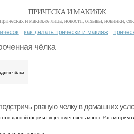
ПРИЧЕСКА И МАКИЯЖ
прическах и макияже лица, новости, отзывы, новинки, сек
ичесок
как делать прически и макияж
причес
роченная чёлка
едняя чёлка
 подстричь рваную челку в домашних усло
нтов данной формы существует очень много. Рассмотрим гл
кая и суперкороткая