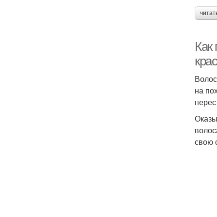
читат
Как 
кра
Волос
на по
перес
Оказы
волос
свою с