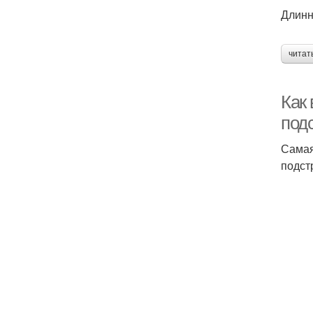
Длин
читат
Как
под
Самая
подст