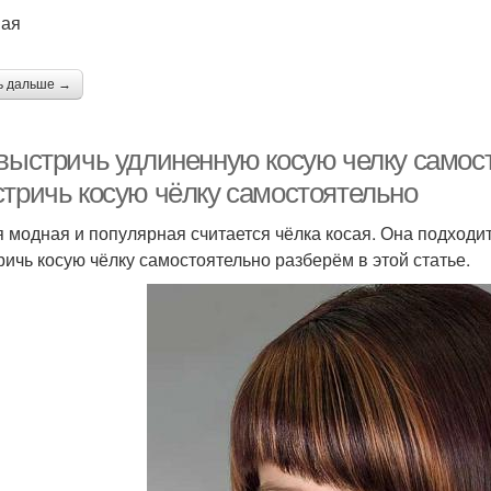
ная
ь дальше →
 выстричь удлиненную косую челку самос
стричь косую чёлку самостоятельно
 модная и популярная считается чёлка косая. Она подходи
ричь косую чёлку самостоятельно разберём в этой статье.