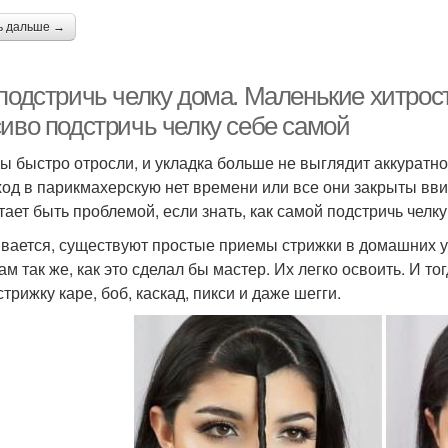
ь дальше →
подстричь челку дома. Маленькие хитрости
сиво подстричь челку себе самой
ы быстро отросли, и укладка больше не выглядит аккуратн
ход в парикмахерскую нет времени или все они закрыты вви
тает быть проблемой, если знать, как самой подстричь челку
вается, существуют простые приемы стрижки в домашних у
ам так же, как это сделал бы мастер. Их легко освоить. И 
трижку каре, боб, каскад, пикси и даже шегги.