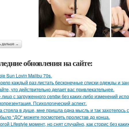
ь дальше →
ледние обновления на сайте:
bie Sun Lovin Malibu 70s.
оело каждый раз листать бесконечные списки одежды и зан
айте, что действительно делает вас привлекательнее.
 лицо с загруженного селфи без каких-либо изменений испо
опрезентация. Психологический аспект.
а стояла в душе, мне пришла одна мысль и так захотелось с
 было "ДО" можете посмотреть пролистав до конца.
огой Lifestyle момент, но снят случайно, как сторис без каки