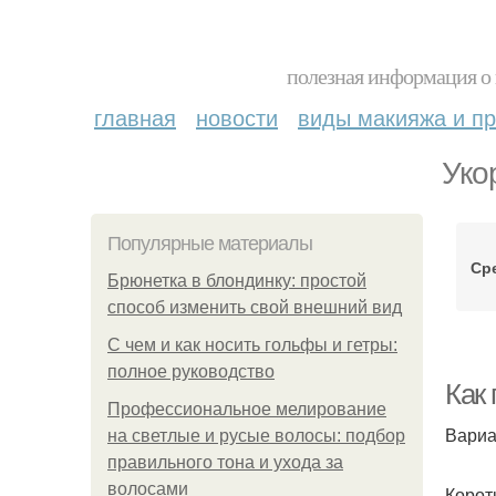
полезная информация о 
главная
новости
виды макияжа и пр
Уко
Популярные материалы
Ср
Брюнетка в блондинку: простой
способ изменить свой внешний вид
С чем и как носить гольфы и гетры:
полное руководство
Как
Профессиональное мелирование
Вариа
на светлые и русые волосы: подбор
правильного тона и ухода за
волосами
Корот