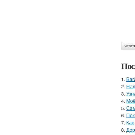
читат
Пос
1.
Bar
2.
Над
3.
Узн
4.
Моё
5.
Сам
6.
Пок
7.
Как
8.
Дор