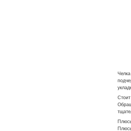
Челка
подче
уклад
Стоит
Обращ
тщате
Плюсы
Плюсы