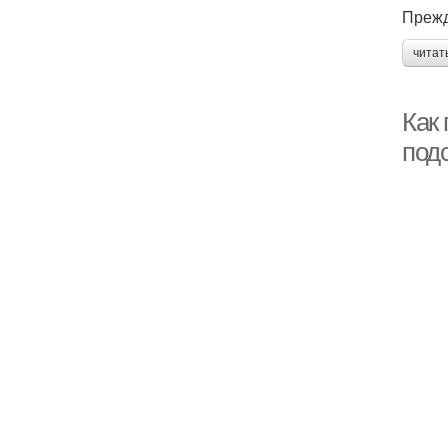
Прежд
читат
Как 
под