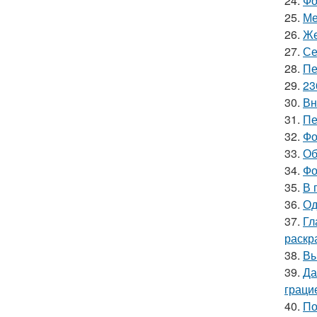
24.
Фо
25.
Ме
26.
Же
27.
Се
28.
Пе
29.
23
30.
Вн
31.
Пе
32.
Фо
33.
Об
34.
Фо
35.
В 
36.
Од
37.
Гл
раскр
38.
Вы
39.
Да
граци
40.
По