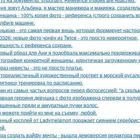
то на документы. Important: Reference Images are Attached.
ня зовут Альбина, я мастер маникюра и макияжа, создатель
нщина - 100% копия фото - референса (строго сохранить все
лфи/в машине.
ньюар - это самая первая вещь, которая формирует настрое
0326: новые фото чонён из Twice - это просто невероятное.
ешность с референса сохрани.
рвый образ для Ани я подобрала максимально придерживая
тография конкретной женщины, идентичная загруженному 
раз невесты - это не просто платье.
тореалистичный художественный портрет в морской русалоч
пятницу тренировка по расписанию.
ин из самых частых вопросов перед фотосессией: "а сколь
авная героиня девушка с фото изображена спереди в полу
ашенные пряди и аккуратные пучки волос.
 можете прийти ко мне на съемку, любой.
нный косплей от Ladymelamori поражает сиянием серебрист
ей.
ра создать вайфу мечты - вышла демоверсия редактора пе