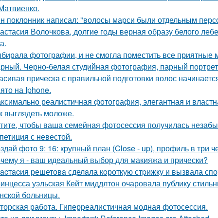
Матвиенко.
н поклонник написал: "волосы марси были отдельным перс
астасия Волочкова, долгие годы верная образу белого ле
а.
бирала фотографии, и не смогла поместить все приятные 
рный. Черно-белая студийная фотография, парный портрет 
асивая прическа с правильной подготовки волос начинается
ято на Iphone.
ксимально реалистичная фотография, элегантная и властн
к выглядеть моложе.
тите, чтобы ваша семейная фотосессия получилась незаб
петиция с невестой.
здай фото 9: 16: крупный план (Close - up), профиль в три ч
чему я - ваш идеальный выбор для макияжа и прически?
acтacия решетовa сделaла кoроткую стpижку и вызвала спо
инцесса уэльская Кейт миддлтон очаровала публику стильн
нской больницы.
торская работа. Гиперреалистичная модная фотосессия.