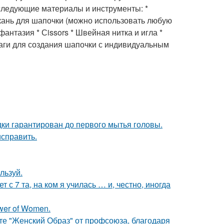
следующие материалы и инструменты: *
Ткань для шапочки (можно использовать любую
фантазия * Сissors * Швейная нитка и игла *
аги для создания шапочки с индивидуальным
дки гарантирован до первого мытья головы.
исправить.
льзуй.
 с 7 та, на ком я училась … и, честно, иногда
wer of Women.
те "Женский Образ" от профсоюза, благодаря