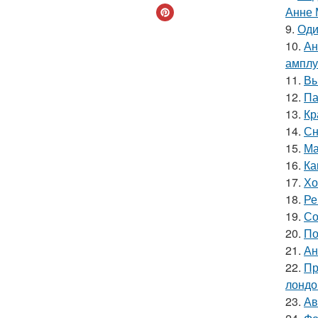
Анне 
9.
Оди
10.
Ан
амплу
11.
Вы
12.
Па
13.
Кр
14.
Сн
15.
Ма
16.
Ка
17.
Хо
18.
Ре
19.
Со
20.
По
21.
Ан
22.
Пр
лондо
23.
Ав