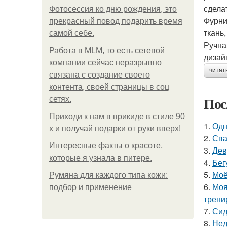
сдела
Фотосессия ко дню рождения, это
Фурни
прекрасный повод подарить время
ткань
самой себе.
Ручна
Работа в MLM, то есть сетевой
дизай
компании сейчас неразрывно
читат
связана с создание своего
контента, своей страницы в соц
Пос
сетях.
Приходи к нам в прикиде в стиле 90
1.
Одн
х и получай подарки от руки вверх!
2.
Сва
Интересные факты о красоте,
3.
Дев
которые я узнала в питере.
4.
Бег
5.
Моё
Румяна для каждого типа кожи:
6.
Моя
подбор и применение
трени
7.
Сид
8.
Нед