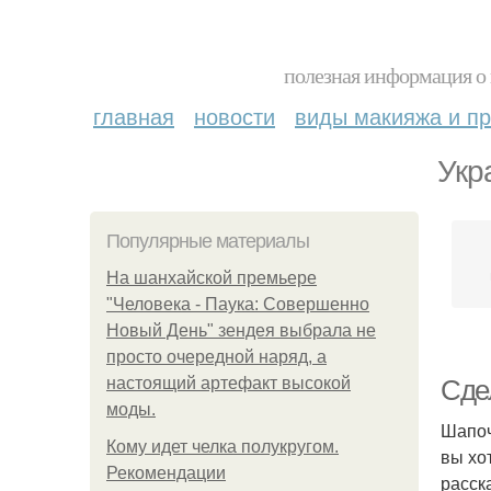
полезная информация о 
главная
новости
виды макияжа и пр
Укр
Популярные материалы
На шанхайской премьере
"Человека - Паука: Совершенно
Новый День" зендея выбрала не
просто очередной наряд, а
настоящий артефакт высокой
Сде
моды.
Шапоч
Кому идет челка полукругом.
вы хо
Рекомендации
расск