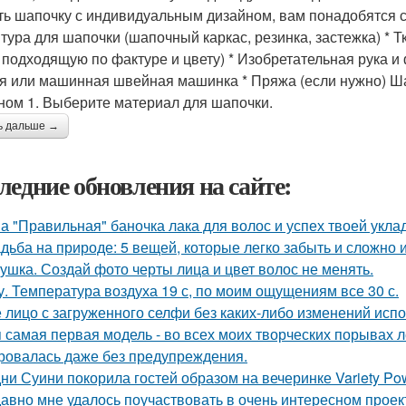
ть шапочку с индивидуальным дизайном, вам понадобятся 
тура для шапочки (шапочный каркас, резинка, застежка) * 
, подходящую по фактуре и цвету) * Изобретательная рука и 
я или машинная швейная машинка * Пряжа (если нужно) Ш
ном 1. Выберите материал для шапочки.
ь дальше →
ледние обновления на сайте:
а "Правильная" баночка лака для волос и успех твоей укла
дьба на природе: 5 вещей, которые легко забыть и сложно 
ушка. Создай фото черты лица и цвет волос не менять.
у. Температура воздуха 19 с, по моим ощущениям все 30 с.
 лицо с загруженного селфи без каких-либо изменений испо
 самая первая модель - во всех моих творческих порывах лет
ровалась даже без предупреждения.
ни Суини покорила гостей образом на вечеринке Variety Po
авно мне удалось поучаствовать в очень интересном проек