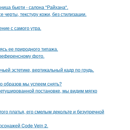
ница бьюти - салона "Райхана".
 черты, текстуру кожи, без стилизации.
ние с самого утра.
сь ее природного типажа.
референсному фото.
ьей эстетике, вертикальный кадр по грудь.
ко образов мы успеем снять?
ретушированной постановке, мы видим мягко
ого платья, его смелым декольте и безупречной
рсонажей Code Vein 2.