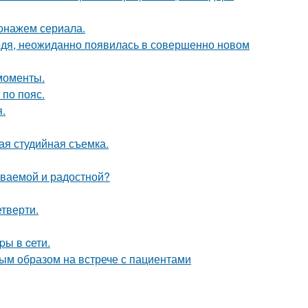
онажем сериала.
бедя, неожиданно появилась в совершенно новом
моменты.
по пояс.
.
ая студийная съемка.
ываемой и радостной?
етверти.
pы в cети.
ым образом на встрече с пациентами