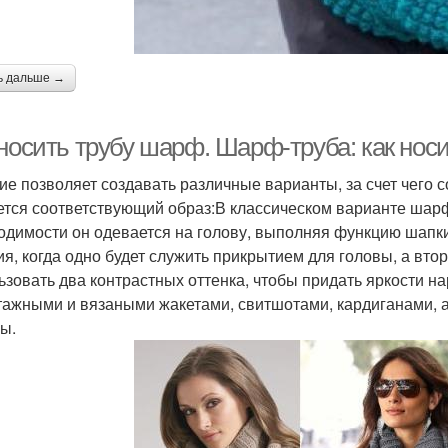
ь дальше →
 носить трубу шарф. Шарф-труба: как нос
ие позволяет создавать различные варианты, за счет чего 
ется соответствующий образ:В классическом варианте шарф
одимости он одевается на голову, выполняя функцию шапк
ия, когда одно будет служить прикрытием для головы, а вто
ьзовать два контрастных оттенка, чтобы придать яркости н
тажными и вязаными жакетами, свитшотами, кардиганами, а
ы.