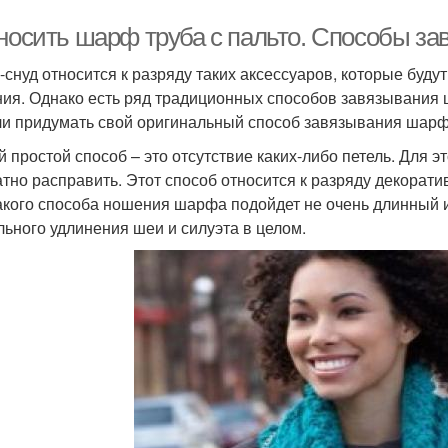
 носить шарф труба с пальто. Способы з
снуд относится к разряду таких аксессуаров, которые буду
ия. Однако есть ряд традиционных способов завязывания 
ли придумать свой оригинальный способ завязывания шарф
 простой способ – это отсутствие каких-либо петель. Для э
атно расправить. Этот способ относится к разряду декорати
акого способа ношения шарфа подойдет не очень длинный 
льного удлинения шеи и силуэта в целом.