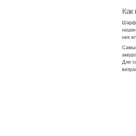
Как
Шарф-
ношен
них и
Самый
аккур
Для т
визуа