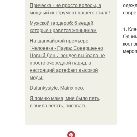
одежд
Прическа - не просто волосы, а
совре
мощный инструмент вашего стиля!
Мужской гардероб: 6 вещей,
1. Кл
которые нравятся женщинам
Одним
На шанхайской премьере
костю
"Человека - Паука: Совершенно
мероп
Новый День" зендея выбрала не
просто очередной наряд, а
настоящий артефакт высокой
моды.
Dafunkystyle. Matrix neo.
Я помню мама, мне было пять,
любила бегать, рисовать.