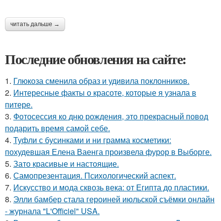
читать дальше →
Последние обновления на сайте:
1.
Глюкоза сменила образ и удивила поклонников.
2.
Интересные факты о красоте, которые я узнала в
питере.
3.
Фотосессия ко дню рождения, это прекрасный повод
подарить время самой себе.
4.
Туфли с бусинками и ни грамма косметики:
похудевшая Елена Ваенга произвела фурор в Выборге.
5.
Зато красивые и настоящие.
6.
Самопрезентация. Психологический аспект.
7.
Искусство и мода сквозь века: от Египта до пластики.
8.
Элли бамбер стала героиней июльской съёмки онлайн
- журнала "L'Officiel" USA.