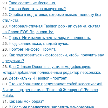
20.
Твое состояние бесценно.
21.
Готова блистать на выпускном?
22.
Ошибки в подготовке, которые выдают невесту без
стилиста.
23.
Фотореалистичная Fashion pop - art съёмка, снятая
на Canon EOS R5, 50mm, f/2.
24.
Промт: Не изменять черты лица и внешность.
25.
Нюд, сияние кожи, гладкий пучок.
26.
Портрет. Иифото. Промпт.
27.
Как подготовиться к фотосессии, чтобы получить вау
- результат?
28.
Для Crimson Desert выпустили модификацию,
которая добавляет полноценный редактор персонажа.
29.
Вертикальный Fashion - портрет, .
30.
Это изображение представляет собой классический
бьюти - портрет в стиле "Роковой Женщины" (Femme
Fatale.
31.
Как вам мой образ?
32.
В Госдуме предложили запретить одноразовые