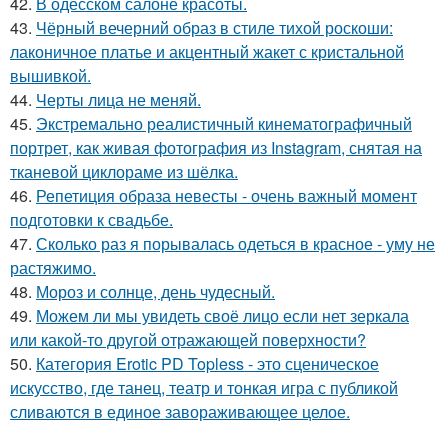
42.
В одесском салоне красоты.
43.
Чёрный вечерний образ в стиле тихой роскоши:
лаконичное платье и акцентный жакет с кристальной
вышивкой.
44.
Черты лица не меняй.
45.
Экстремально реалистичный кинематографичный
портрет, как живая фотография из Instagram, снятая на
тканевой циклораме из шёлка.
46.
Репетиция образа невесты - очень важный момент
подготовки к свадьбе.
47.
Сколько раз я порывалась одеться в красное - уму не
растяжимо.
48.
Мороз и солнце, день чудесный.
49.
Можем ли мы увидеть своё лицо если нет зеркала
или какой-то другой отражающей поверхности?
50.
Категория Erotic PD Topless - это сценическое
искусство, где танец, театр и тонкая игра с публикой
сливаются в единое завораживающее целое.