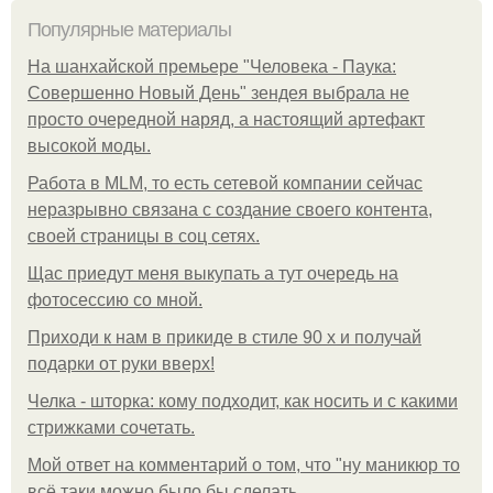
Популярные материалы
На шанхайской премьере "Человека - Паука:
Совершенно Новый День" зендея выбрала не
просто очередной наряд, а настоящий артефакт
высокой моды.
Работа в MLM, то есть сетевой компании сейчас
неразрывно связана с создание своего контента,
своей страницы в соц сетях.
Щас приедут меня выкупать а тут очередь на
фотосессию со мной.
Приходи к нам в прикиде в стиле 90 х и получай
подарки от руки вверх!
Челка - шторка: кому подходит, как носить и с какими
стрижками сочетать.
Мой ответ на комментарий о том, что "ну маникюр то
всё таки можно было бы сделать.