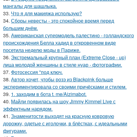
мангалы для шашлыка.
33.
Что я для макияжа использую?
34.
Сборы невесты - это спокойное время перед
большим днём.
35.
Американская супермодель палестино - голландского
происхождения Белла хадид в откровенном виде
посетила неделю моды в Париже.
36.
Экстремальный крупный план (Extreme Close - up)
лица молодой женщины в стиле нуар - фотографии.
37.
Фотосессия "под ключ.
38.
Автор хочет, чтобы розэ из Blackpink больше
экспериментировала со своими причёсками и стилем.
39.
1. заходим в бота t. me/Aizimabot.
40.
Майли появилась на шоу Jimmy Kimmel Live с
эффектным нарядом.
41.
Знаменитости выходят на красную ковровую
дорожку, одетые с иголочки, в блёстках, с идеальными
фигурами.