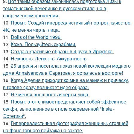
9.
Вот таким образом закончилась подготовка Лизы к
тематической вечеринке в русском стиле, но в
современном прочтении.
10.
Промт: Создай гиперреалистичный портрет, качество
4K, не меняя черты лица.
11.
Dolls of the World 1996.
12.
Кожа. Пользуйтесь скрабами.
13.
Создаю красивые образы в 4 руки в Иркутске.
14.
Нежность. Легкость. Аккуратность.
15.
25 апреля я посетила показ новой коллекции модного
дома Annaivanova в Саратове, я осталась в восторге!
16.
Когда Аделия приходит ко мне на макияж и прическу,
в голове сразу возникает идея образа.
17.
Не меняя внешность и черты лица.
18.
Промт: этот снимок представляет собой эффектное
селфи, выполненное в стиле современной "Insta -
Эстетики".
19.
Гиперреалистичная фотография женщины, стоящей
на фоне горного пейзажа на закате.