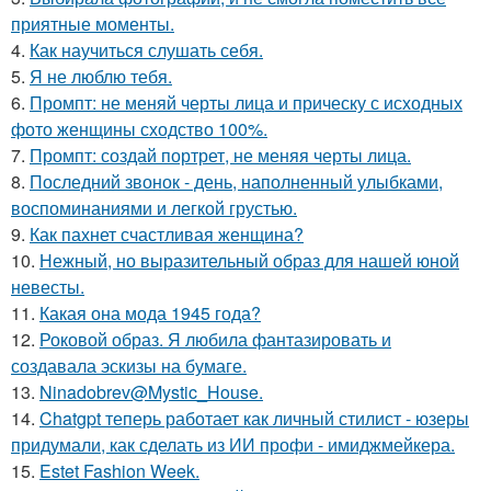
приятные моменты.
4.
Как научиться слушать себя.
5.
Я не люблю тебя.
6.
Промпт: не меняй черты лица и прическу с исходных
фото женщины сходство 100%.
7.
Промпт: создай портрет, не меняя черты лица.
8.
Последний звонок - день, наполненный улыбками,
воспоминаниями и легкой грустью.
9.
Как пахнет счастливая женщина?
10.
Нежный, но выразительный образ для нашей юной
невесты.
11.
Какая она мода 1945 года?
12.
Роковой образ. Я любила фантазировать и
создавала эскизы на бумаге.
13.
Ninadobrev@Mystic_House.
14.
Chatgpt теперь работает как личный стилист - юзеры
придумали, как сделать из ИИ профи - имиджмейкера.
15.
Estet Fashion Week.