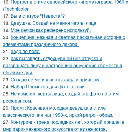
16.
Портрет в стиле европейского кинематографа 1960-х
(Technicolor.
17.
Вы в статусе "Невеста"?
18.
Девушка. Создай не меняя черты лица.
19.
Моё селфи как референс используй.
20.
Концепция: нежная и светлая пасхальная история с
элементами праздничного декора.
21.
Кадр по пояс.
22.
Как выглядеть отдохнувшей без отпуска и
возвращать лицу и настроению ощущение свежести в
обычные дни.
23.
Создай не меняя черты лица и прическу.
24.
Набор Промптов для фотосессии.
25.
Не изменяя черты лица, создай это фото по этим
реферансом.
26.
Промт: Красивая молодая девушка в стиле
классического пин -ап 1950-х, яркий ретро - образ.
27.
Контуринг - тренд последних лет, который пришел в
мир парикмахерского искусства от визажистов.