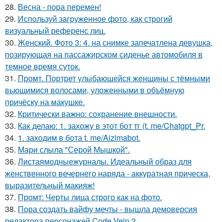
28.
Весна - пора перемен!
29.
Используй загруженное фото, как строгий
визуальный референс лиц.
30.
Женский. Фото 3: 4. на снимке запечатлена девушка,
позирующая на пассажирском сиденье автомобиля в
темное время суток.
31.
Промт. Портрет улыбающейся женщины с тёмными
вьющимися волосами, уложенными в объёмную
причёску на макушке.
32.
Критически важно: сохранение внешности.
33.
Как делаю: 1. захожу в этот бот тг (t. me/Chatgpt_Pr.
34.
1. заходим в бота t. me/Aizimabot.
35.
Мари слыла "Серой Мышкой".
36.
Листаямодныежурналы. Идеальный образ для
женственного вечернего наряда - аккуратная прическа,
выразительный макияж!
37.
Промт: Черты лица строго как на фото.
38.
Пора создать вайфу мечты - вышла демоверсия
редактора персонажей Code Vein 2.