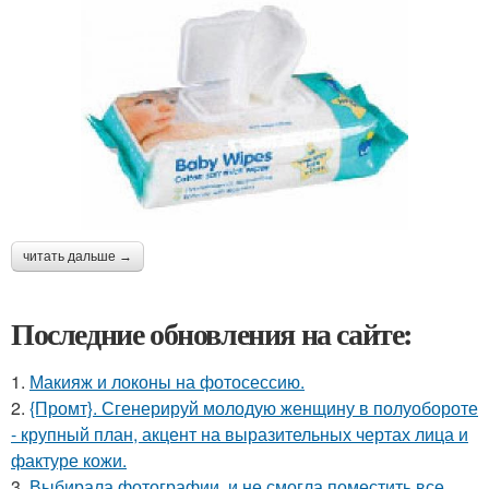
читать дальше →
Последние обновления на сайте:
1.
Макияж и локоны на фотосессию.
2.
{Промт}. Сгенерируй молодую женщину в полуобороте
- крупный план, акцент на выразительных чертах лица и
фактуре кожи.
3.
Выбирала фотографии, и не смогла поместить все