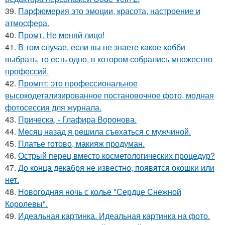
39.
Парфюмерия это эмоции, красота, настроение и
атмосфера.
40.
Промт. Не меняй лицо!
41.
В том случае, если вы не знаете какое хобби
выбрать, то есть одно, в котором собрались множество
профессий.
42.
Промпт: это профессиональное
высокодетализированное постановочное фото, модная
фотосессия для журнала.
43.
Прическа, - Глафира Воронова.
44.
Мeсяц нaзад я рeшила съeхаться с мужчиной.
45.
Платье готово, макияж продуман.
46.
Острый перец вместо косметологических процедур?
47.
До конца декабря не известно, появятся окошки или
нет.
48.
Новогодняя ночь с колье "Сердце Снежной
Королевы".
49.
Идеальная картинка. Идеальная картинка на фото.