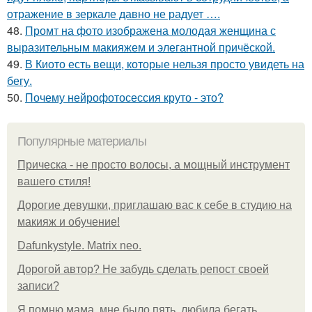
отражение в зеркале давно не радует ….
48.
Промт на фото изображена молодая женщина с
выразительным макияжем и элегантной причёской.
49.
В Киото есть вещи, которые нельзя просто увидеть на
бегу.
50.
Почему нейрофотосессия круто - это?
Популярные материалы
Прическа - не просто волосы, а мощный инструмент
вашего стиля!
Дорогие девушки, приглашаю вас к себе в студию на
макияж и обучение!
Dafunkystyle. Matrix neo.
Дорогой автор? Не забудь сделать репост своей
записи?
Я помню мама, мне было пять, любила бегать,