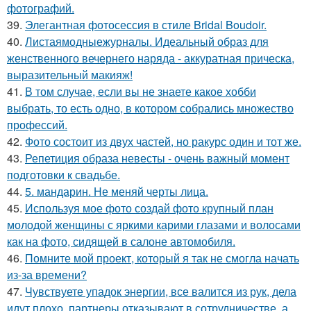
фотографий.
39.
Элегантная фотосессия в стиле Bridal Boudoir.
40.
Листаямодныежурналы. Идеальный образ для
женственного вечернего наряда - аккуратная прическа,
выразительный макияж!
41.
В том случае, если вы не знаете какое хобби
выбрать, то есть одно, в котором собрались множество
профессий.
42.
Фото состоит из двух частей, но ракурс один и тот же.
43.
Репетиция образа невесты - очень важный момент
подготовки к свадьбе.
44.
5. мандарин. Не меняй черты лица.
45.
Используя мое фото создай фото крупный план
молодой женщины с яркими карими глазами и волосами
как на фото, сидящей в салоне автомобиля.
46.
Помните мой проект, который я так не смогла начать
из-за времени?
47.
Чувствуете упадок энергии, все валится из рук, дела
идут плохо, партнеры отказывают в сотрудничестве, а