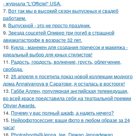
- журнала "L'Officiel" USA.
7.
Вот так мы в высокий сезон выпускных и свадеб
работаем.
8.
Выпускной - это не просто праздник.
9.
Звезда соцсетей Оливер три погиб в страшной
авиакатастрофе в возрасте 32 лет.
10.
Кукла - манекен для создания причесок и макияжа -
идеальный выбор для юных стилистов!
11.
Радость, гордость, волнение, грусть, облегчение,
свобода.
12.
25 апреля я посетила показ новой коллекции модного
дома Annaivanova в Саратове, я осталась в восторге!
13.
Габби Аллен, популярная английская телеведущая,
во всей красе представила себя на театральной премии
Olivier Awards.
14.
Почему у вас полный шкаф, а надеть нечего?
15.
Нейрофотосессия: ваши фото в любом образе за 24
часа!
16.
Photoshoots@Jenna_lee_Dewan Jennadewan.