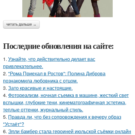
читать дальше →
Последние обновления на сайте:
1.
Узнайте, что действительно делает вас
привлекательнее.
2.
"Рома Приехал в Ростов": Полина Диброва
познакомила любовника с отцом.
3.
Зато красивые и настоящие.
4.
Фотореализм, ночная съемка в машине, жесткий свет
вспышки, глубокие тени, кинематографичная эстетика,
теплые оттенки, журнальный стиль.
5.
Правда ли, что без сопровождения к вечеру образ
"Устаёт"?
6.
Элли бамбер стала героиней июльской съёмки онлайн