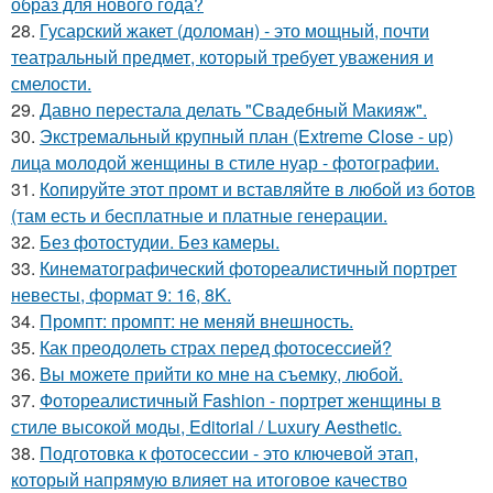
образ для нового года?
28.
Гусарский жакет (доломан) - это мощный, почти
театральный предмет, который требует уважения и
смелости.
29.
Давно перестала делать "Свадебный Макияж".
30.
Экстремальный крупный план (Extreme Close - up)
лица молодой женщины в стиле нуар - фотографии.
31.
Копируйте этот промт и вставляйте в любой из ботов
(там есть и бесплатные и платные генерации.
32.
Без фотостудии. Без камеры.
33.
Кинематографический фотореалистичный портрет
невесты, формат 9: 16, 8K.
34.
Промпт: промпт: не меняй внешность.
35.
Как преодолеть страх перед фотосессией?
36.
Вы можете прийти ко мне на съемку, любой.
37.
Фотореалистичный Fashion - портрет женщины в
стиле высокой моды, Editorial / Luxury Aesthetic.
38.
Подготовка к фотосессии - это ключевой этап,
который напрямую влияет на итоговое качество