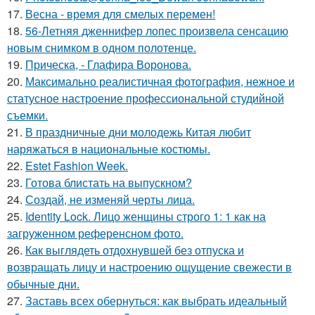
17.
Весна - время для смелых перемен!
18.
56-Летняя дженнифер лопес произвела сенсацию
новым снимком в одном полотенце.
19.
Прическа, - Глафира Воронова.
20.
Максимально реалистичная фотография, нежное и
статусное настроение профессиональной студийной
съемки.
21.
В праздничные дни молодежь Китая любит
наряжаться в национальные костюмы.
22.
Estet Fashion Week.
23.
Готова блистать на выпускном?
24.
Создай, не изменяй черты лица.
25.
Identity Lock. Лицо женщины строго 1: 1 как на
загруженном референсном фото.
26.
Как выглядеть отдохнувшей без отпуска и
возвращать лицу и настроению ощущение свежести в
обычные дни.
27.
Заставь всех обернуться: как выбрать идеальный