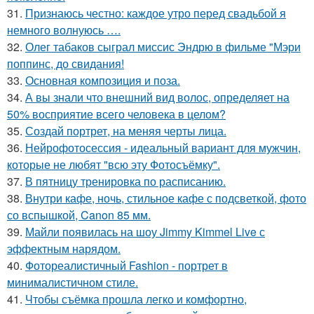
31.
Признаюсь честно: каждое утро перед свадьбой я
немного волнуюсь ….
32.
Олег табаков сыграл миссис Эндрю в фильме "Мэри
поппинс, до свидания!
33.
Основная композиция и поза.
34.
А вы знали что внешний вид волос, определяет на
50% восприятие всего человека в целом?
35.
Создай портрет, на меняя черты лица.
36.
Нейрофотосессия - идеальный вариант для мужчин,
которые не любят "всю эту Фотосъёмку".
37.
В пятницу тренировка по расписанию.
38.
Внутри кафе, ночь, стильное кафе с подсветкой, фото
со вспышкой, Canon 85 мм.
39.
Майли появилась на шоу Jimmy Kimmel Live с
эффектным нарядом.
40.
Фотореалистичный Fashion - портрет в
минималистичном стиле.
41.
Чтобы съёмка прошла легко и комфортно,