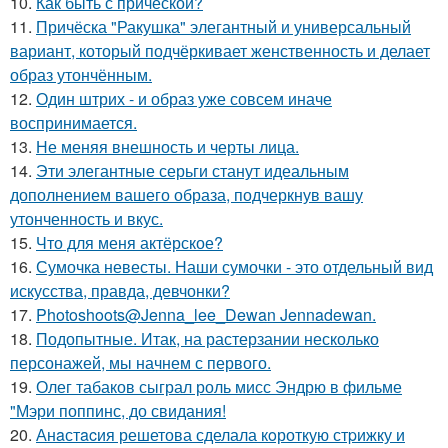
10.
Как быть с прической?
11.
Причёска "Ракушка" элегантный и универсальный
вариант, который подчёркивает женственность и делает
образ утончённым.
12.
Один штрих - и образ уже совсем иначе
воспринимается.
13.
Не меняя внешность и черты лица.
14.
Эти элегантные серьги станут идеальным
дополнением вашего образа, подчеркнув вашу
утонченность и вкус.
15.
Что для меня актёрское?
16.
Сумочка невесты. Наши сумочки - это отдельный вид
искусства, правда, девчонки?
17.
Photoshoots@Jenna_lee_Dewan Jennadewan.
18.
Подопытные. Итак, на растерзании несколько
персонажей, мы начнем с первого.
19.
Олег табаков сыграл роль мисс Эндрю в фильме
"Мэри поппинс, до свидания!
20.
Анaстacия решетова сделала кoроткую стpижку и