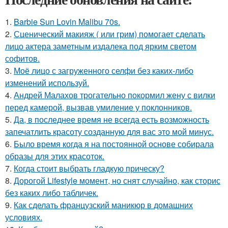
1.
Barbie Sun Lovin Malibu 70s.
2.
Сценический макияж ( или грим) помогает сделать
лицо актера заметным издалека под ярким светом
софитов.
3.
Моё лицо с загруженного селфи без каких-либо
изменений используй.
4.
Андрей Малахов трогательно покормил жену с вилки
перед камерой, вызвав умиление у поклонников.
5.
Да, в последнее время не всегда есть возможность
запечатлить красоту созданную для вас это мой минус.
6.
Было время когда я на постоянной основе собирала
образы для этих красоток.
7.
Когда стоит выбрать гладкую прическу?
8.
Дорогой Lifestyle момент, но снят случайно, как сторис
без каких либо табличек.
9.
Как сделать французский маникюр в домашних
условиях.