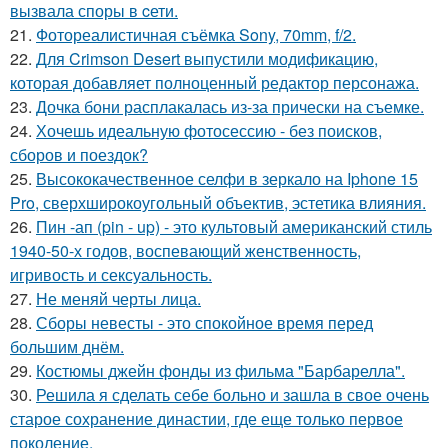
вызвала споры в cети.
21.
Фотореалистичная съёмка Sony, 70mm, f/2.
22.
Для Crimson Desert выпустили модификацию,
которая добавляет полноценный редактор персонажа.
23.
Дочка бони расплакалась из-за прически на съемке.
24.
Хочешь идеальную фотосессию - без поисков,
сборов и поездок?
25.
Высококачественное селфи в зеркало на Iphone 15
Pro, сверхширокоугольный объектив, эстетика влияния.
26.
Пин -ап (pin - up) - это культовый американский стиль
1940-50-х годов, воспевающий женственность,
игривость и сексуальность.
27.
Не меняй черты лица.
28.
Сборы невесты - это спокойное время перед
большим днём.
29.
Костюмы джейн фонды из фильма "Барбарелла".
30.
Решила я сделать себе больно и зашла в свое очень
старое сохранение династии, где еще только первое
поколение.