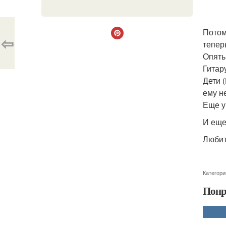
Потом
⇦
тепер
Опять
Гитар
Дети 
ему н
Еще у
И еще,
Любит
Категори
Понр