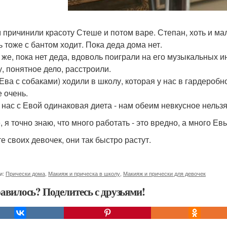
 причинили красоту Стеше и потом варе. Степан, хоть и маль
ь тоже с бантом ходит. Пока деда дома нет.
 же, пока нет деда, вдоволь поиграли на его музыкальных и
у, понятное дело, расстроили.
(Ева с собаками) ходили в школу, которая у нас в гардеробн
е очень.
 нас с Евой одинаковая диета - нам обеим невкусное нельзя
 я точно знаю, что много работать - это вредно, а много Евы
е своих девочек, они так быстро растут.
и:
Прически дома
,
Макияж и прическа в школу
,
Макияж и прически для девочек
авилось? Поделитесь с друзьями!