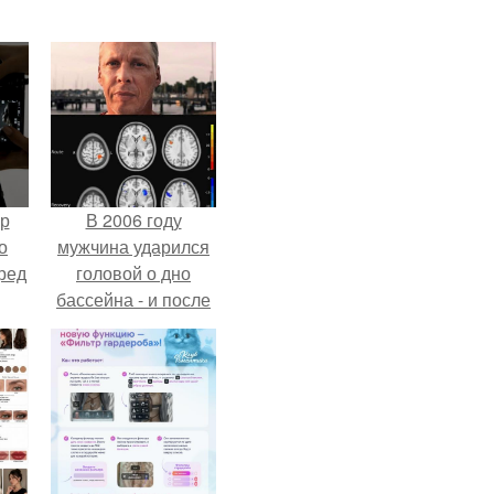
ур
В 2006 году
о
мужчина ударился
ред
головой о дно
бассейна - и после
этого его жизнь
изменилась самым
странным образом.