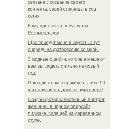
связана с создание своего
контента, своей страницы в соц
сетях.
Кому идет челка полукругом.
Рекомендации
Щас приедут меня выкупать а тут
очередь на фотосессию со мной.
3 модные ошибки, которые мешают
вам выглядеть стильно на новый
год.
Приходи к нам в прикиде в стиле 90
х и получай подарки от руки вверх!
Создай фотореалистичный портрет
женщины в чёрном оверсайз
пиджаке, сидящей на деревянном
стуле.