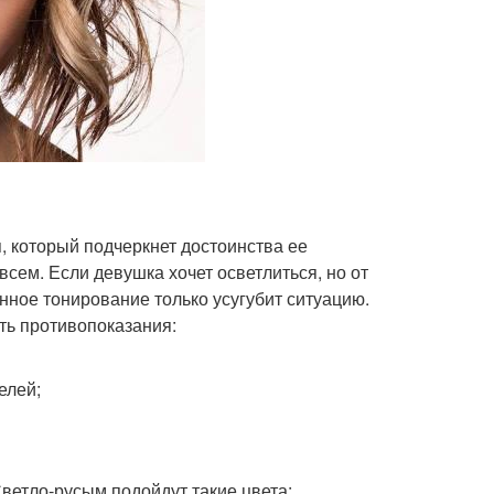
, который подчеркнет достоинства ее
сем. Если девушка хочет осветлиться, но от
нное тонирование только усугубит ситуацию.
ть противопоказания:
елей;
Светло-русым подойдут такие цвета: