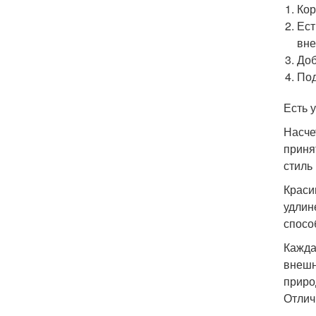
Кор
Ест
вне
Доб
Под
Есть 
Насче
приня
стиль
Краси
удлин
спосо
Кажда
внешн
приро
Отлич