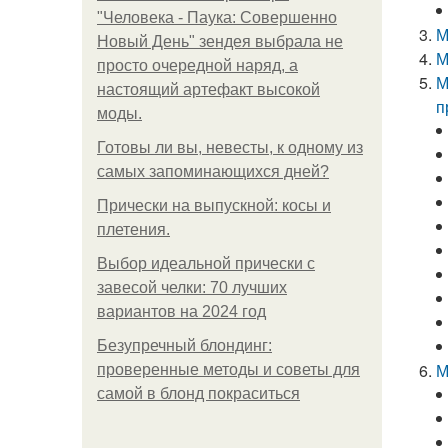
"Человека - Паука: Совершенно
М
Новый День" зендея выбрала не
М
просто очередной наряд, а
М
настоящий артефакт высокой
п
моды.
Готовы ли вы, невесты, к одному из
самых запоминающихся дней?
Прически на выпускной: косы и
плетения.
Выбор идеальной прически с
завесой челки: 70 лучших
вариантов на 2024 год
Безупречный блондинг:
М
проверенные методы и советы для
самой в блонд покраситься