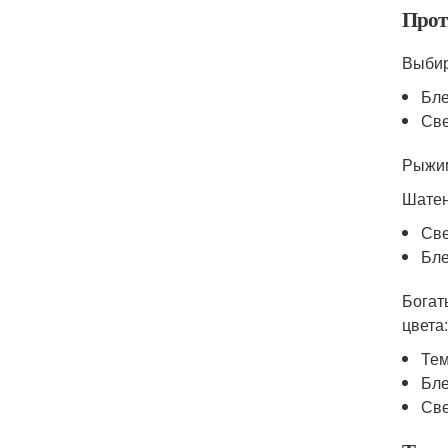
Прот
Выбир
Бле
Све
Рыжим
Шатен
Све
Бле
Богат
цвета:
Тем
Бле
Све