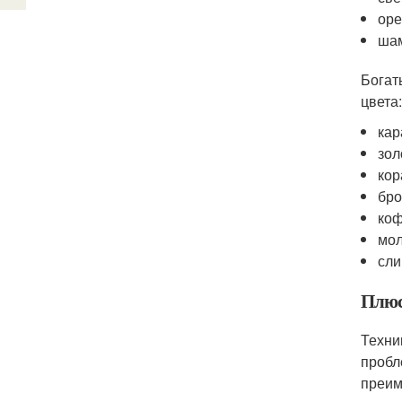
оре
ша
Богат
цвета:
кар
зол
кор
бро
коф
мол
сли
Плюс
Техни
пробл
преим