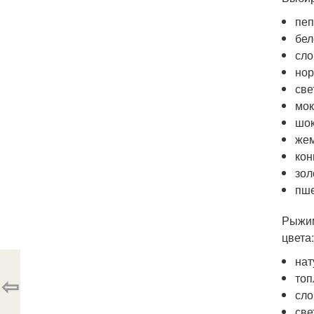
пеп
бел
сло
нор
све
мок
шо
же
кон
зол
пш
Рыжим
цвета:
нат
топ
⇦
сло
све