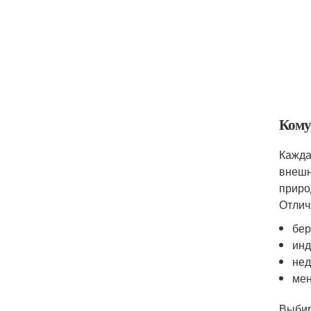
Кому
Кажда
внешн
приро
Отлич
бер
инд
нед
мен
Выбир