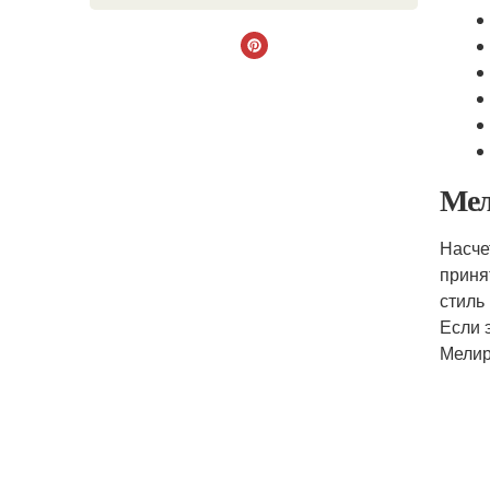
Мел
Насче
приня
стиль
Если 
Мелир