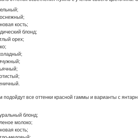
ельный;
оснежный;
новая кость;
дический блонд;
тлый орех;
ко;
коладный;
мчужный;
ьячный;
отистый;
еничный.
 подойдут все оттенки красной гаммы и варианты с янтар
уральный блонд;
леное молоко;
новая кость;
тло-медовый;