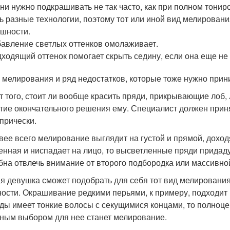
ни нужно подкрашивать не так часто, как при полном тонир
ь разные технологии, поэтому тот или иной вид мелирован
шности.
авление светлых оттенков омолаживает.
ходящий оттенок помогает скрыть седину, если она еще не
у мелирования и ряд недостатков, которые тоже нужно прин
т того, стоит ли вообще красить пряди, прикрывающие лоб,
тие окончательного решения ему. Специалист должен приня
 прически.
вее всего мелирование выглядит на густой и прямой, доход
енная и ниспадает на лицо, то высветленные пряди придад
бна отвлечь внимание от второго подбородка или массивно
я девушка сможет подобрать для себя тот вид мелирования
ости. Окрашивание редкими перьями, к примеру, подходит в
ды имеет тонкие волосы с секущимися концами, то полноце
ным выбором для нее станет мелирование.