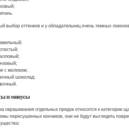
ховый;
мпань.
ый выбор оттенков и у обладательниц очень темных локоно
амельный;
отистый;
алловый;
нзовый;
е с молоком;
очный шоколад;
вочный.
ы и минусы
ка окрашивания отдельных прядок относится к категории щ
емы пересушенных кончиков, они не будут выглядеть пов
ущества: