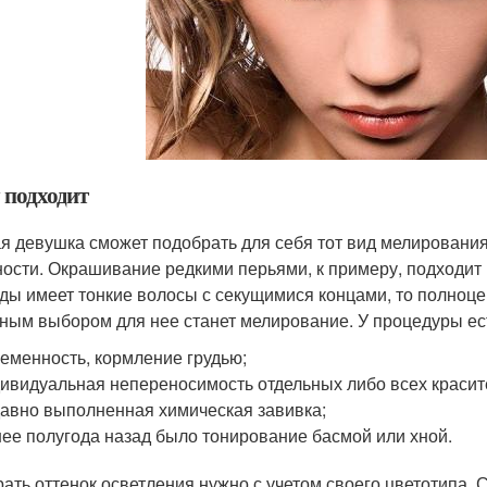
 подходит
я девушка сможет подобрать для себя тот вид мелирования
ости. Окрашивание редкими перьями, к примеру, подходит в
ды имеет тонкие волосы с секущимися концами, то полноце
ным выбором для нее станет мелирование. У процедуры ес
еменность, кормление грудью;
ивидуальная непереносимость отдельных либо всех красит
авно выполненная химическая завивка;
ее полугода назад было тонирование басмой или хной.
ать оттенок осветления нужно с учетом своего цветотипа. 